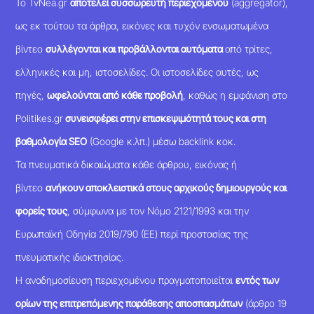
Το TvNea.gr
αποτελεί συσσωρευτή περιεχομένου
(aggregator),
ως εκ τούτου τα άρθρα, εικόνες και τυχόν ενσωματωμένα
βίντεο
συλλέγονται και προβάλλονται αυτόματα
από τρίτες,
ελληνικές και μη, ιστοσελίδες. Οι ιστοσελίδες αυτές, ως
πηγές,
ωφελούνται από κάθε προβολή
, καθώς η εμφάνιση στο
Politikes.gr
συνεισφέρει στην επισκεψιμότητά τους και στη
βαθμολογία SEO
(Google κ.λπ.) μέσω backlink κοκ.
Τα πνευματικά δικαιώματα κάθε άρθρου, εικόνας ή
βίντεο
ανήκουν αποκλειστικά στους αρχικούς δημιουργούς και
φορείς τους
, σύμφωνα με τον Νόμο 2121/1993 και την
Ευρωπαϊκή Οδηγία 2019/790 (ΕΕ) περί προστασίας της
πνευματικής ιδιοκτησίας.
Η αναδημοσίευση περιεχομένου πραγματοποιείται
εντός των
ορίων της επιτρεπόμενης παράθεσης αποσπασμάτων
(άρθρο 19