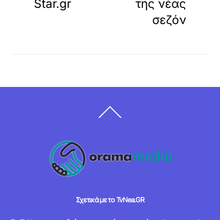
Star.gr
της νέας
σεζόν
Back
To
Top
Σχετικά με το TvNea.GR