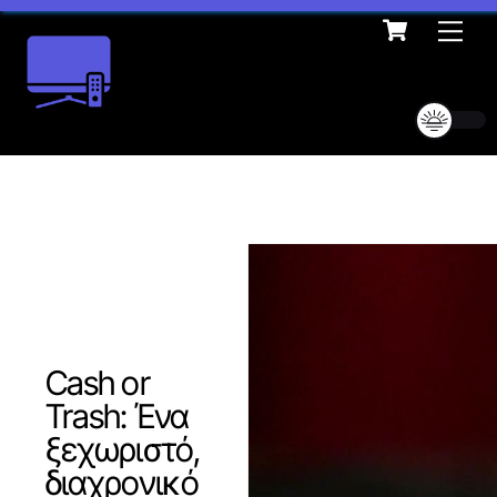
Cart
Skip
Me
to
content
Cash or
Trash: Ένα
ξεχωριστό,
διαχρονικό