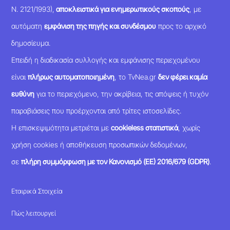
Ν. 2121/1993),
αποκλειστικά για ενημερωτικούς σκοπούς
, με
αυτόματη
εμφάνιση της πηγής και συνδέσμου
προς το αρχικό
δημοσίευμα.
Επειδή η διαδικασία συλλογής και εμφάνισης περιεχομένου
είναι
πλήρως αυτοματοποιημένη
, το TvNea.gr
δεν φέρει καμία
ευθύνη
για το περιεχόμενο, την ακρίβεια, τις απόψεις ή τυχόν
παραβιάσεις που προέρχονται από τρίτες ιστοσελίδες.
Η επισκεψιμότητα μετριέται με
cookieless στατιστικά
, χωρίς
χρήση cookies ή αποθήκευση προσωπικών δεδομένων,
σε
πλήρη συμμόρφωση με τον Κανονισμό (ΕΕ) 2016/679 (GDPR)
.
Εταιρικά Στοιχεία
Πώς λειτουργεί