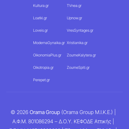
Kultura.gr
TVnea.gr
Loatki.gr
Upnow.gr
Loveis.gr
VresSyntages.gr
ModernaGynaika.gr
Xristianika.gr
OikonomiaPlus.gr
ZoumeKalytera.gr
Oikotropia.gr
ZoumeSpiti.gr
Perepet.gr
© 2026
Orama Group
(Orama Group Μ.Ι.Κ.Ε.) |
Α.Φ.Μ. 801086294 – Δ.Ο.Υ. ΚΕΦΟΔΕ Αττικής |