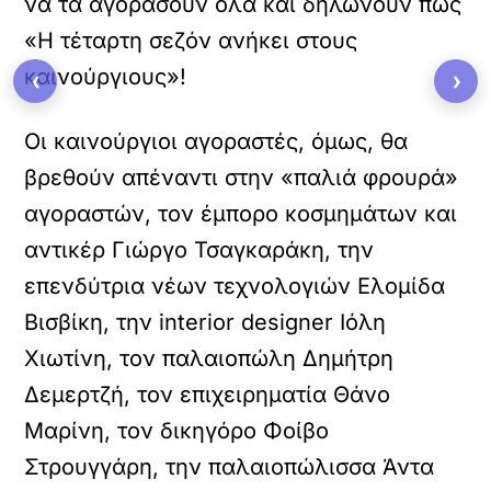
να τα αγοράσουν όλα και δηλώνουν πως
«Η τέταρτη σεζόν ανήκει στους
καινούργιους»!
‹
›
Οι καινούργιοι αγοραστές, όμως, θα
βρεθούν απέναντι στην «παλιά φρουρά»
αγοραστών, τον έμπορο κοσμημάτων και
αντικέρ Γιώργο Τσαγκαράκη, την
επενδύτρια νέων τεχνολογιών Ελομίδα
Βισβίκη, την interior designer Ιόλη
Χιωτίνη, τον παλαιοπώλη Δημήτρη
Δεμερτζή, τον επιχειρηματία Θάνο
Μαρίνη, τον δικηγόρο Φοίβο
Στρουγγάρη, την παλαιοπώλισσα Άντα