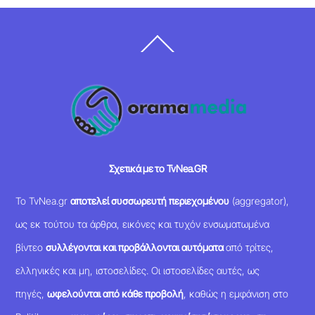
Back
To
Top
Σχετικά με το TvNea.GR
Το TvNea.gr
αποτελεί συσσωρευτή περιεχομένου
(aggregator),
ως εκ τούτου τα άρθρα, εικόνες και τυχόν ενσωματωμένα
βίντεο
συλλέγονται και προβάλλονται αυτόματα
από τρίτες,
ελληνικές και μη, ιστοσελίδες. Οι ιστοσελίδες αυτές, ως
πηγές,
ωφελούνται από κάθε προβολή
, καθώς η εμφάνιση στο