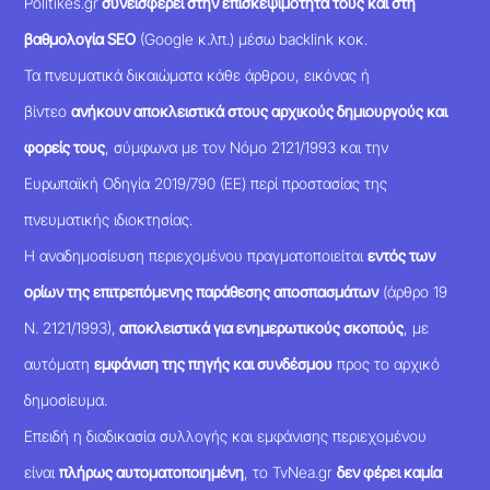
Politikes.gr
συνεισφέρει στην επισκεψιμότητά τους και στη
βαθμολογία SEO
(Google κ.λπ.) μέσω backlink κοκ.
Τα πνευματικά δικαιώματα κάθε άρθρου, εικόνας ή
βίντεο
ανήκουν αποκλειστικά στους αρχικούς δημιουργούς και
φορείς τους
, σύμφωνα με τον Νόμο 2121/1993 και την
Ευρωπαϊκή Οδηγία 2019/790 (ΕΕ) περί προστασίας της
πνευματικής ιδιοκτησίας.
Η αναδημοσίευση περιεχομένου πραγματοποιείται
εντός των
ορίων της επιτρεπόμενης παράθεσης αποσπασμάτων
(άρθρο 19
Ν. 2121/1993),
αποκλειστικά για ενημερωτικούς σκοπούς
, με
αυτόματη
εμφάνιση της πηγής και συνδέσμου
προς το αρχικό
δημοσίευμα.
Επειδή η διαδικασία συλλογής και εμφάνισης περιεχομένου
είναι
πλήρως αυτοματοποιημένη
, το TvNea.gr
δεν φέρει καμία