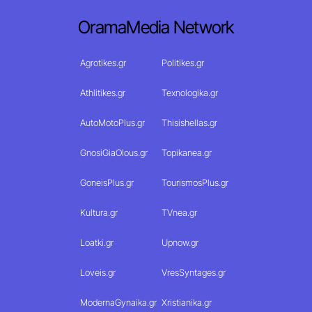
OramaMedia Network
Agrotikes.gr
Politikes.gr
Athlitikes.gr
Texnologika.gr
AutoMotoPlus.gr
Thisishellas.gr
GnosiGiaOlous.gr
Topikanea.gr
GoneisPlus.gr
TourismosPlus.gr
Kultura.gr
TVnea.gr
Loatki.gr
Upnow.gr
Loveis.gr
VresSyntages.gr
ModernaGynaika.gr
Xristianika.gr