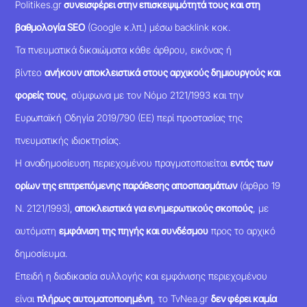
Politikes.gr
συνεισφέρει στην επισκεψιμότητά τους και στη
βαθμολογία SEO
(Google κ.λπ.) μέσω backlink κοκ.
Τα πνευματικά δικαιώματα κάθε άρθρου, εικόνας ή
βίντεο
ανήκουν αποκλειστικά στους αρχικούς δημιουργούς και
φορείς τους
, σύμφωνα με τον Νόμο 2121/1993 και την
Ευρωπαϊκή Οδηγία 2019/790 (ΕΕ) περί προστασίας της
πνευματικής ιδιοκτησίας.
Η αναδημοσίευση περιεχομένου πραγματοποιείται
εντός των
ορίων της επιτρεπόμενης παράθεσης αποσπασμάτων
(άρθρο 19
Ν. 2121/1993),
αποκλειστικά για ενημερωτικούς σκοπούς
, με
αυτόματη
εμφάνιση της πηγής και συνδέσμου
προς το αρχικό
δημοσίευμα.
Επειδή η διαδικασία συλλογής και εμφάνισης περιεχομένου
είναι
πλήρως αυτοματοποιημένη
, το TvNea.gr
δεν φέρει καμία