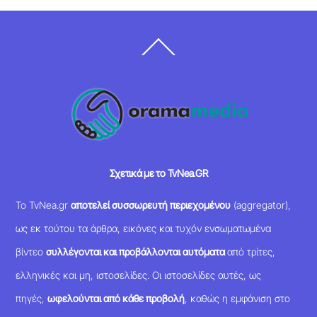
Back
To
Top
Σχετικά με το TvNea.GR
Το TvNea.gr
αποτελεί συσσωρευτή περιεχομένου
(aggregator),
ως εκ τούτου τα άρθρα, εικόνες και τυχόν ενσωματωμένα
βίντεο
συλλέγονται και προβάλλονται αυτόματα
από τρίτες,
ελληνικές και μη, ιστοσελίδες. Οι ιστοσελίδες αυτές, ως
πηγές,
ωφελούνται από κάθε προβολή
, καθώς η εμφάνιση στο