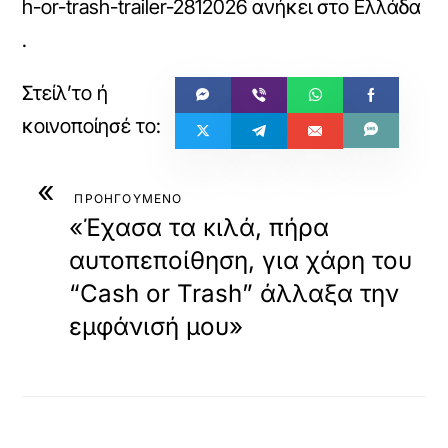
h-or-trash-trailer-2812026
ανήκει στο
Ελλάδα
.
«
ΠΡΟΗΓΟΥΜΕΝΟ
«Έχασα τα κιλά, πήρα
αυτοπεποίθηση, για χάρη του
“Cash or Trash” άλλαξα την
εμφάνισή μου»