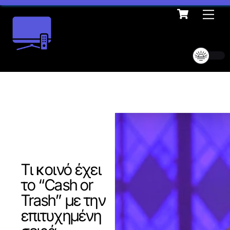
Cart
Skip
Me
to
content
Τι κοινό έχει
το “Cash or
Trash” με την
επιτυχημένη