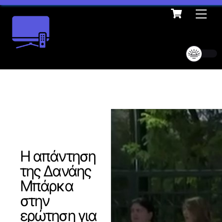
Cart
Skip
Me
to
content
Η απάντηση
της Δανάης
Μπάρκα
στην
ερώτηση για