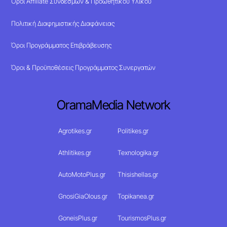
Όροι Affiliate Συνδέσμων & Προωθητικού Υλικού
Πολιτική Διαφημιστικής Διαφάνειας
Όροι Προγράμματος Επιβράβευσης
Όροι & Προϋποθέσεις Προγράμματος Συνεργατών
OramaMedia Network
Agrotikes.gr
Politikes.gr
Athlitikes.gr
Texnologika.gr
AutoMotoPlus.gr
Thisishellas.gr
GnosiGiaOlous.gr
Topikanea.gr
GoneisPlus.gr
TourismosPlus.gr