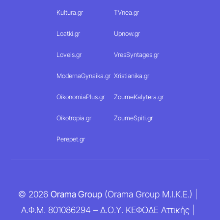
Kultura.gr
TVnea.gr
Loatki.gr
Upnow.gr
Loveis.gr
VresSyntages.gr
ModernaGynaika.gr
Xristianika.gr
OikonomiaPlus.gr
ZoumeKalytera.gr
Oikotropia.gr
ZoumeSpiti.gr
Perepet.gr
© 2026
Orama Group
(Orama Group Μ.Ι.Κ.Ε.) |
Α.Φ.Μ. 801086294 – Δ.Ο.Υ. ΚΕΦΟΔΕ Αττικής |