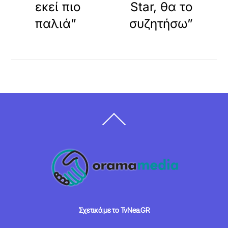
εκεί πιο
Star, θα το
παλιά”
συζητήσω”
Back
To
Top
Σχετικά με το TvNea.GR