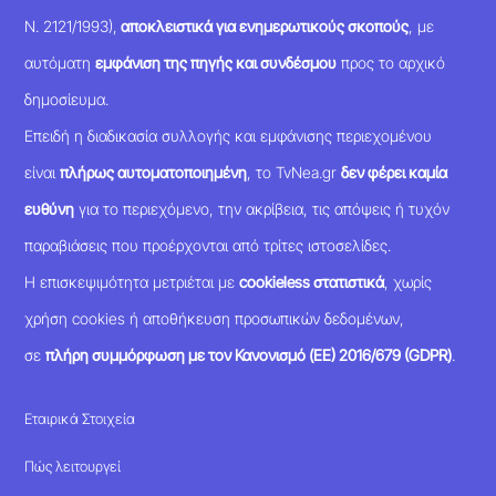
Ν. 2121/1993),
αποκλειστικά για ενημερωτικούς σκοπούς
, με
αυτόματη
εμφάνιση της πηγής και συνδέσμου
προς το αρχικό
δημοσίευμα.
Επειδή η διαδικασία συλλογής και εμφάνισης περιεχομένου
είναι
πλήρως αυτοματοποιημένη
, το TvNea.gr
δεν φέρει καμία
ευθύνη
για το περιεχόμενο, την ακρίβεια, τις απόψεις ή τυχόν
παραβιάσεις που προέρχονται από τρίτες ιστοσελίδες.
Η επισκεψιμότητα μετριέται με
cookieless στατιστικά
, χωρίς
χρήση cookies ή αποθήκευση προσωπικών δεδομένων,
σε
πλήρη συμμόρφωση με τον Κανονισμό (ΕΕ) 2016/679 (GDPR)
.
Εταιρικά Στοιχεία
Πώς λειτουργεί