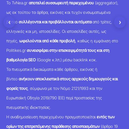
Το TvNea.gr
αποτελεί συσσωρευτή περιεχομένου
(aggregator),
ως εκ τούτου τα άρθρα, εικόνες και τυχόν ενσωματωμένα
‹
›
βίντεο
συλλέγονται και προβάλλονται αυτόματα
από τρίτες,
ελληνικές και μη, ιστοσελίδες. Οι ιστοσελίδες αυτές, ως
πηγές,
ωφελούνται από κάθε προβολή
, καθώς η εμφάνιση στο
Politikes.gr
συνεισφέρει στην επισκεψιμότητά τους και στη
βαθμολογία SEO
(Google κ.λπ.) μέσω backlink κοκ.
Τα πνευματικά δικαιώματα κάθε άρθρου, εικόνας ή
βίντεο
ανήκουν αποκλειστικά στους αρχικούς δημιουργούς και
φορείς τους
, σύμφωνα με τον Νόμο 2121/1993 και την
Ευρωπαϊκή Οδηγία 2019/790 (ΕΕ) περί προστασίας της
πνευματικής ιδιοκτησίας.
Η αναδημοσίευση περιεχομένου πραγματοποιείται
εντός των
ορίων της επιτρεπόμενης παράθεσης αποσπασμάτων
(άρθρο 19