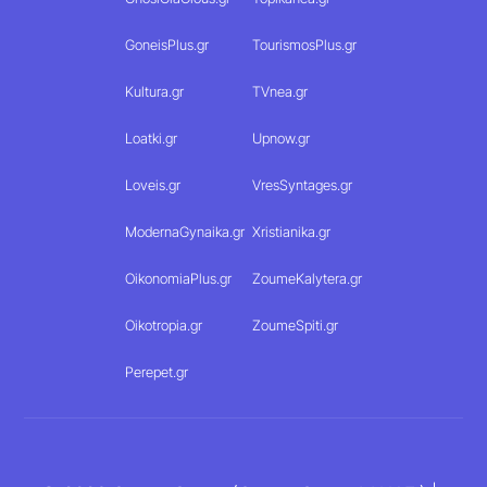
GoneisPlus.gr
TourismosPlus.gr
Kultura.gr
TVnea.gr
Loatki.gr
Upnow.gr
Loveis.gr
VresSyntages.gr
ModernaGynaika.gr
Xristianika.gr
OikonomiaPlus.gr
ZoumeKalytera.gr
Oikotropia.gr
ZoumeSpiti.gr
Perepet.gr