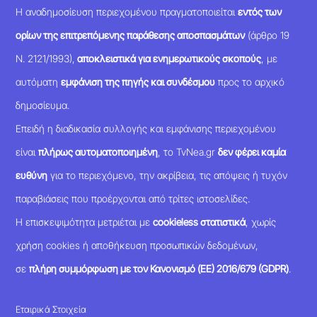
Η αναδημοσίευση περιεχομένου πραγματοποιείται
εντός των
ορίων της επιτρεπόμενης παράθεσης αποσπασμάτων
(άρθρο 19
Ν. 2121/1993),
αποκλειστικά για ενημερωτικούς σκοπούς
, με
αυτόματη
εμφάνιση της πηγής και συνδέσμου
προς το αρχικό
δημοσίευμα.
Επειδή η διαδικασία συλλογής και εμφάνισης περιεχομένου
είναι
πλήρως αυτοματοποιημένη
, το TvNea.gr
δεν φέρει καμία
ευθύνη
για το περιεχόμενο, την ακρίβεια, τις απόψεις ή τυχόν
παραβιάσεις που προέρχονται από τρίτες ιστοσελίδες.
Η επισκεψιμότητα μετριέται με
cookieless στατιστικά
, χωρίς
χρήση cookies ή αποθήκευση προσωπικών δεδομένων,
σε
πλήρη συμμόρφωση με τον Κανονισμό (ΕΕ) 2016/679 (GDPR)
.
Εταιρικά Στοιχεία