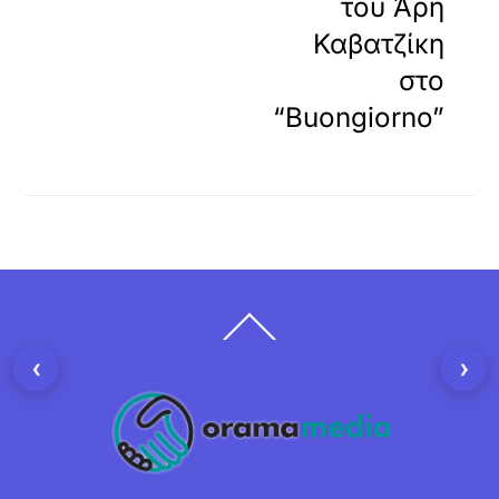
του Άρη
Καβατζίκη
στο
“Buongiorno”
Back
To
Top
‹
›