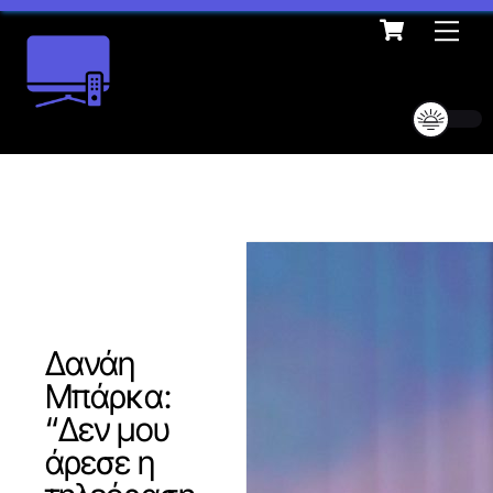
Cart
Skip
Me
to
content
Δανάη
Μπάρκα:
“Δεν μου
άρεσε η