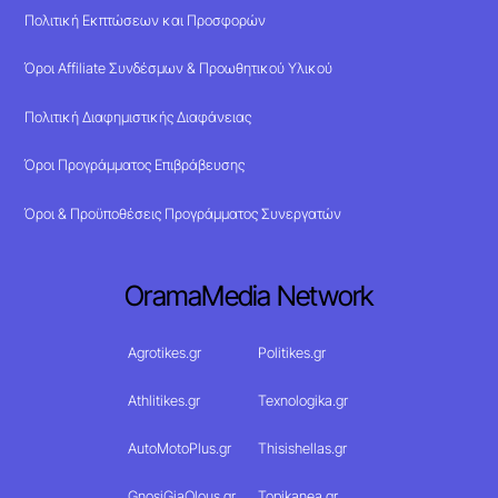
Πολιτική Εκπτώσεων και Προσφορών
Όροι Affiliate Συνδέσμων & Προωθητικού Υλικού
Πολιτική Διαφημιστικής Διαφάνειας
Όροι Προγράμματος Επιβράβευσης
Όροι & Προϋποθέσεις Προγράμματος Συνεργατών
OramaMedia Network
Agrotikes.gr
Politikes.gr
Athlitikes.gr
Texnologika.gr
AutoMotoPlus.gr
Thisishellas.gr
GnosiGiaOlous.gr
Topikanea.gr