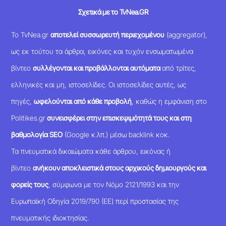
Σχετικά με το TvNea.GR
Το TvNea.gr
αποτελεί συσσωρευτή περιεχομένου
(aggregator),
ως εκ τούτου τα άρθρα, εικόνες και τυχόν ενσωματωμένα
βίντεο
συλλέγονται και προβάλλονται αυτόματα
από τρίτες,
ελληνικές και μη, ιστοσελίδες. Οι ιστοσελίδες αυτές, ως
πηγές,
ωφελούνται από κάθε προβολή
, καθώς η εμφάνιση στο
Politikes.gr
συνεισφέρει στην επισκεψιμότητά τους και στη
βαθμολογία SEO
(Google κ.λπ.) μέσω backlink κοκ.
Τα πνευματικά δικαιώματα κάθε άρθρου, εικόνας ή
βίντεο
ανήκουν αποκλειστικά στους αρχικούς δημιουργούς και
φορείς τους
, σύμφωνα με τον Νόμο 2121/1993 και την
Ευρωπαϊκή Οδηγία 2019/790 (ΕΕ) περί προστασίας της
πνευματικής ιδιοκτησίας.