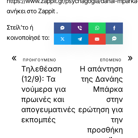
https://www.zappit.gr/psychagogia/danai-mpark
ανήκει στο
Zappit
.
«
»
ΠΡΟΗΓΟΥΜΕΝΟ
ΕΠΟΜΕΝΟ
Τηλεθέαση
Η απάντηση
(12/9): Τα
της Δανάης
νούμερα για
Μπάρκα
πρωινές και
στην
απογευματινές
ερώτηση για
εκπομπές
την
προσθήκη