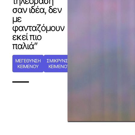
τηλεόραση
σαν ιδέα, δεν
με
φανταζόμουν
εκεί πιο
παλιά”
ΜΕΓΕΘΥΝΣΗ
ΣΜΙΚΡΥΝΣΗ
ΚΕΙΜΕΝΟΥ
ΚΕΙΜΕΝΟΥ