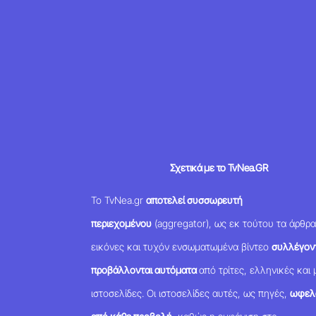
Σχετικά με το TvNea.GR
Το TvNea.gr
αποτελεί συσσωρευτή
περιεχομένου
(aggregator), ως εκ τούτου τα άρθρα
εικόνες και τυχόν ενσωματωμένα βίντεο
συλλέγοντ
προβάλλονται αυτόματα
από τρίτες, ελληνικές και 
ιστοσελίδες. Οι ιστοσελίδες αυτές, ως πηγές,
ωφελ