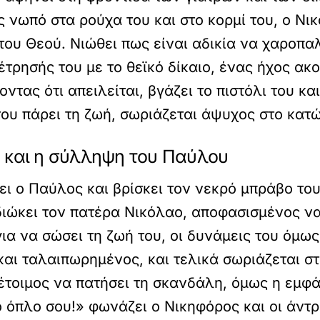
ς νωπό στα ρούχα του και στο κορμί του, ο Νι
η του Θεού. Νιώθει πως είναι αδικία να χαροπ
έτρησής του με το θεϊκό δίκαιο, ένας ήχος α
ντας ότι απειλείται, βγάζει το πιστόλι του κ
του πάρει τη ζωή, σωριάζεται άψυχος στο κατ
α και η σύλληψη του Παύλου
ι ο Παύλος και βρίσκει τον νεκρό μπράβο του
ιώκει τον πατέρα Νικόλαο, αποφασισμένος να 
για να σώσει τη ζωή του, οι δυνάμεις του όμω
και ταλαιπωρημένος, και τελικά σωριάζεται σ
αι έτοιμος να πατήσει τη σκανδάλη, όμως η εμ
 όπλο σου!» φωνάζει ο Νικηφόρος και οι άντρ