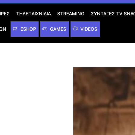
ΙΡΈΣ
ΤΗΛΕΠΑΙΧΝΊΔΙΑ
STREAMING
ΣΥΝΤΑΓΈΣ TV SNA
ΤΩΝ
ESHOP
GAMES
VIDEOS