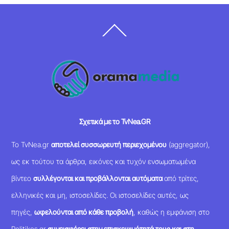
Back
To
Top
Σχετικά με το TvNea.GR
Το TvNea.gr
αποτελεί συσσωρευτή περιεχομένου
(aggregator),
ως εκ τούτου τα άρθρα, εικόνες και τυχόν ενσωματωμένα
βίντεο
συλλέγονται και προβάλλονται αυτόματα
από τρίτες,
ελληνικές και μη, ιστοσελίδες. Οι ιστοσελίδες αυτές, ως
πηγές,
ωφελούνται από κάθε προβολή
, καθώς η εμφάνιση στο
Politikes.gr
συνεισφέρει στην επισκεψιμότητά τους και στη