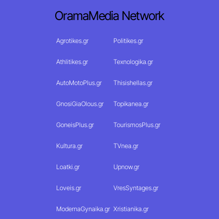
OramaMedia Network
Agrotikes.gr
Politikes.gr
Athlitikes.gr
Texnologika.gr
AutoMotoPlus.gr
Thisishellas.gr
GnosiGiaOlous.gr
Topikanea.gr
GoneisPlus.gr
TourismosPlus.gr
Kultura.gr
TVnea.gr
Loatki.gr
Upnow.gr
Loveis.gr
VresSyntages.gr
ModernaGynaika.gr
Xristianika.gr