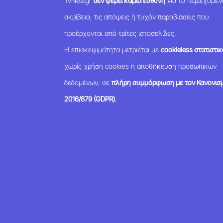
TvNea.gr
δεν φέρει καμία ευθύνη
για το περιεχόμεν
ακρίβεια, τις απόψεις ή τυχόν παραβιάσεις που
προέρχονται από τρίτες ιστοσελίδες.
Η επισκεψιμότητα μετριέται με
cookieless στατιστικ
χωρίς χρήση cookies ή αποθήκευση προσωπικών
δεδομένων, σε
πλήρη συμμόρφωση με τον Κανονισμ
2016/679 (GDPR)
.