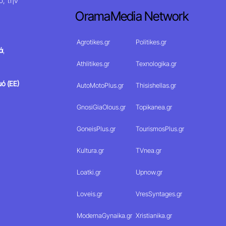
ο, την
OramaMedia Network
Agrotikes.gr
Politikes.gr
ά
,
Athlitikes.gr
Texnologika.gr
ό (ΕΕ)
AutoMotoPlus.gr
Thisishellas.gr
GnosiGiaOlous.gr
Topikanea.gr
GoneisPlus.gr
TourismosPlus.gr
Kultura.gr
TVnea.gr
Loatki.gr
Upnow.gr
Loveis.gr
VresSyntages.gr
ModernaGynaika.gr
Xristianika.gr