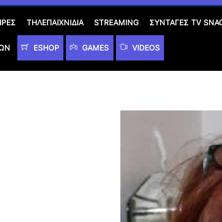
ΙΡΈΣ
ΤΗΛΕΠΑΙΧΝΊΔΙΑ
STREAMING
ΣΥΝΤΑΓΈΣ TV SNA
ΤΩΝ
ESHOP
GAMES
VIDEOS