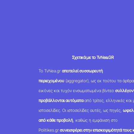
Σχετικά με το TvNea.GR
Το TvNea.gr
αποτελεί συσσωρευτή
περιεχομένου
(aggregator), ως εκ τούτου τα άρθρα
εικόνες και τυχόν ενσωματωμένα βίντεο
συλλέγοντ
προβάλλονται αυτόματα
από τρίτες, ελληνικές και 
ιστοσελίδες. Οι ιστοσελίδες αυτές, ως πηγές,
ωφελ
από κάθε προβολή
, καθώς η εμφάνιση στο
Politikes.gr
συνεισφέρει στην επισκεψιμότητά τους κ