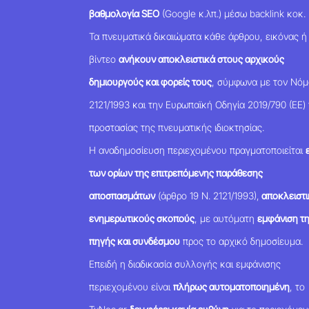
βαθμολογία SEO
(Google κ.λπ.) μέσω backlink κοκ.
Τα πνευματικά δικαιώματα κάθε άρθρου, εικόνας ή
βίντεο
ανήκουν αποκλειστικά στους αρχικούς
δημιουργούς και φορείς τους
, σύμφωνα με τον Νό
2121/1993 και την Ευρωπαϊκή Οδηγία 2019/790 (ΕΕ) 
προστασίας της πνευματικής ιδιοκτησίας.
Η αναδημοσίευση περιεχομένου πραγματοποιείται
των ορίων της επιτρεπόμενης παράθεσης
αποσπασμάτων
(άρθρο 19 Ν. 2121/1993),
αποκλειστι
ενημερωτικούς σκοπούς
, με αυτόματη
εμφάνιση τ
πηγής και συνδέσμου
προς το αρχικό δημοσίευμα.
Επειδή η διαδικασία συλλογής και εμφάνισης
περιεχομένου είναι
πλήρως αυτοματοποιημένη
, το