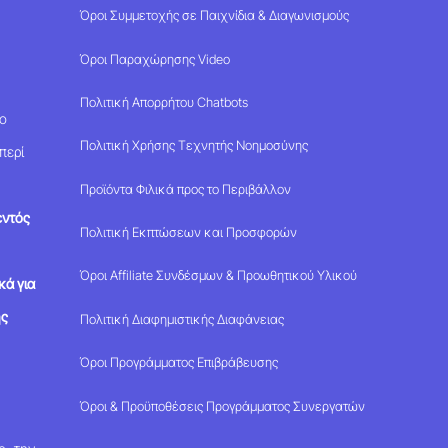
Όροι Συμμετοχής σε Παιχνίδια & Διαγωνισμούς
Όροι Παραχώρησης Video
Πολιτική Απορρήτου Chatbots
μο
Πολιτική Χρήσης Τεχνητής Νοημοσύνης
περί
Προϊόντα Φιλικά προς το Περιβάλλον
εντός
Πολιτική Εκπτώσεων και Προσφορών
Όροι Affiliate Συνδέσμων & Προωθητικού Υλικού
κά για
ης
Πολιτική Διαφημιστικής Διαφάνειας
Όροι Προγράμματος Επιβράβευσης
Όροι & Προϋποθέσεις Προγράμματος Συνεργατών