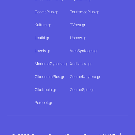
GoneisPlus.gr
TourismosPlus.gr
Kultura.gr
TVnea.gr
Loatki.gr
Upnow.gr
Loveis.gr
VresSyntages.gr
ModernaGynaika.gr
Xristianika.gr
OikonomiaPlus.gr
ZoumeKalytera.gr
Oikotropia.gr
ZoumeSpiti.gr
Perepet.gr