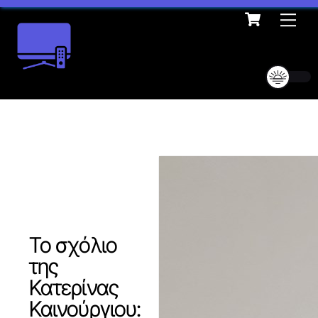
Cart
Skip
Me
to
content
Το σχόλιο
της
Κατερίνας
Καινούργιου: