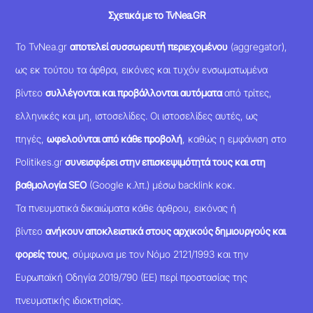
Σχετικά με το TvNea.GR
Το TvNea.gr
αποτελεί συσσωρευτή περιεχομένου
(aggregator),
ως εκ τούτου τα άρθρα, εικόνες και τυχόν ενσωματωμένα
βίντεο
συλλέγονται και προβάλλονται αυτόματα
από τρίτες,
ελληνικές και μη, ιστοσελίδες. Οι ιστοσελίδες αυτές, ως
πηγές,
ωφελούνται από κάθε προβολή
, καθώς η εμφάνιση στο
Politikes.gr
συνεισφέρει στην επισκεψιμότητά τους και στη
βαθμολογία SEO
(Google κ.λπ.) μέσω backlink κοκ.
Τα πνευματικά δικαιώματα κάθε άρθρου, εικόνας ή
βίντεο
ανήκουν αποκλειστικά στους αρχικούς δημιουργούς και
φορείς τους
, σύμφωνα με τον Νόμο 2121/1993 και την
Ευρωπαϊκή Οδηγία 2019/790 (ΕΕ) περί προστασίας της
πνευματικής ιδιοκτησίας.