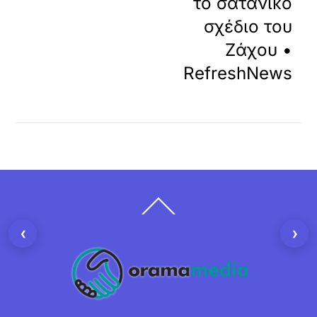
το σατανικό
σχέδιο του
Ζάχου •
RefreshNews
Back
To
Top
‹
›