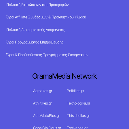
Πολιτική Εκπτώσεων και Προσφορών
Όροι Affiliate Συνδέσμων & Προωθητικού Υλικού
Πολιτική Διαφημιστικής Διαφάνειας
Όροι Προγράμματος Επιβράβευσης
Όροι & Προϋποθέσεις Προγράμματος Συνεργατών
OramaMedia Network
Agrotikes.gr
Politikes.gr
Athlitikes.gr
Texnologika.gr
AutoMotoPlus.gr
Thisishellas.gr
GnosiGiaOlous.gr
Topikanea.gr