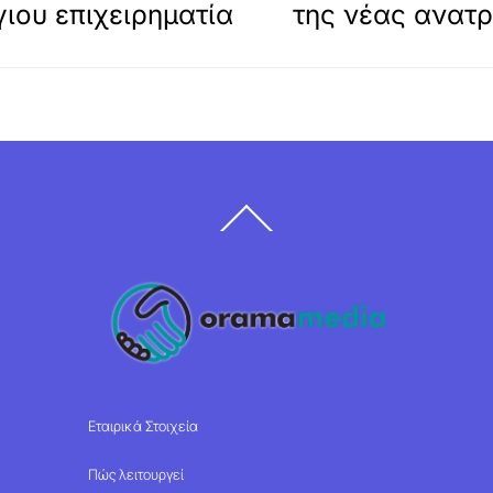
ιου επιχειρηματία
της νέας ανατρ
Back
To
Top
Εταιρικά Στοιχεία
Πώς λειτουργεί