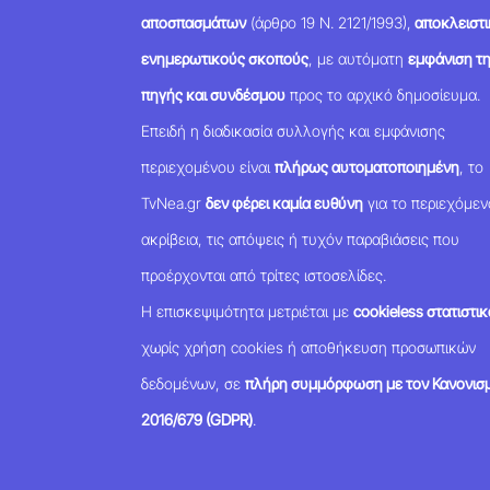
αποσπασμάτων
(άρθρο 19 Ν. 2121/1993),
αποκλειστι
ενημερωτικούς σκοπούς
, με αυτόματη
εμφάνιση τ
πηγής και συνδέσμου
προς το αρχικό δημοσίευμα.
Επειδή η διαδικασία συλλογής και εμφάνισης
περιεχομένου είναι
πλήρως αυτοματοποιημένη
, το
TvNea.gr
δεν φέρει καμία ευθύνη
για το περιεχόμεν
ακρίβεια, τις απόψεις ή τυχόν παραβιάσεις που
προέρχονται από τρίτες ιστοσελίδες.
Η επισκεψιμότητα μετριέται με
cookieless στατιστικ
χωρίς χρήση cookies ή αποθήκευση προσωπικών
δεδομένων, σε
πλήρη συμμόρφωση με τον Κανονισμ
2016/679 (GDPR)
.