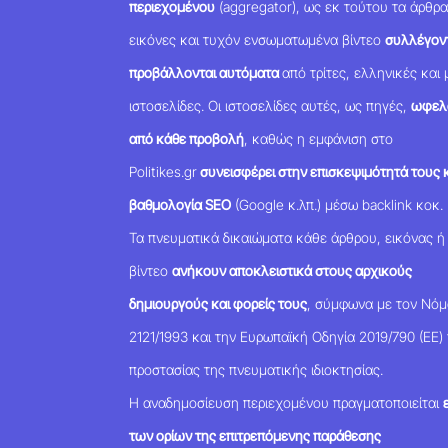
περιεχομένου
(aggregator), ως εκ τούτου τα άρθρα
εικόνες και τυχόν ενσωματωμένα βίντεο
συλλέγοντ
προβάλλονται αυτόματα
από τρίτες, ελληνικές και 
ιστοσελίδες. Οι ιστοσελίδες αυτές, ως πηγές,
ωφελ
από κάθε προβολή
, καθώς η εμφάνιση στο
Politikes.gr
συνεισφέρει στην επισκεψιμότητά τους κ
βαθμολογία SEO
(Google κ.λπ.) μέσω backlink κοκ.
Τα πνευματικά δικαιώματα κάθε άρθρου, εικόνας ή
βίντεο
ανήκουν αποκλειστικά στους αρχικούς
δημιουργούς και φορείς τους
, σύμφωνα με τον Νό
2121/1993 και την Ευρωπαϊκή Οδηγία 2019/790 (ΕΕ) 
προστασίας της πνευματικής ιδιοκτησίας.
Η αναδημοσίευση περιεχομένου πραγματοποιείται
των ορίων της επιτρεπόμενης παράθεσης