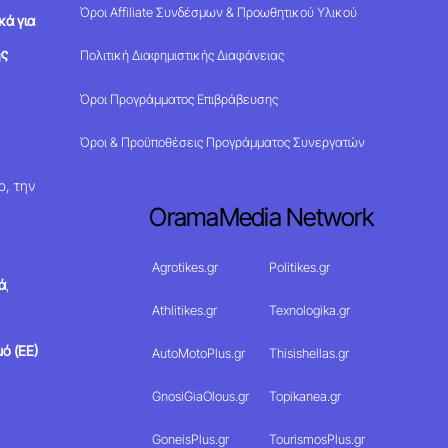
Όροι Affiliate Συνδέσμων & Προωθητικού Υλικού
κά για
ης
Πολιτική Διαφημιστικής Διαφάνειας
Όροι Προγράμματος Επιβράβευσης
Όροι & Προϋποθέσεις Προγράμματος Συνεργατών
ο, την
OramaMedia Network
Agrotikes.gr
Politikes.gr
ά
,
Athlitikes.gr
Texnologika.gr
ό (ΕΕ)
AutoMotoPlus.gr
Thisishellas.gr
GnosiGiaOlous.gr
Topikanea.gr
GoneisPlus.gr
TourismosPlus.gr