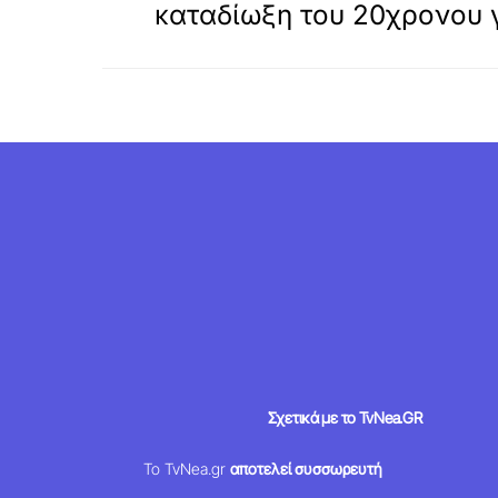
καταδίωξη του 20χρονου γ
Σχετικά με το TvNea.GR
Το TvNea.gr
αποτελεί συσσωρευτή