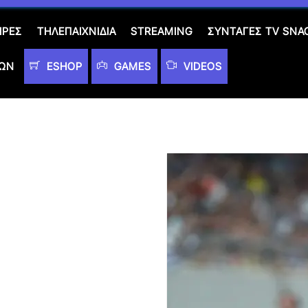
ΙΡΈΣ
ΤΗΛΕΠΑΙΧΝΊΔΙΑ
STREAMING
ΣΥΝΤΑΓΈΣ TV SNA
ΤΩΝ
ESHOP
GAMES
VIDEOS