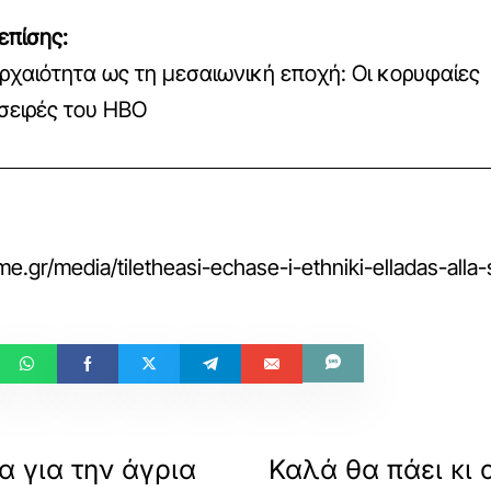
επίσης:
ρχαιότητα ως τη μεσαιωνική εποχή: Οι κορυφαίες
 σειρές του HBO
me.gr/media/tiletheasi-echase-i-ethniki-elladas-all
 για την άγρια
Καλά θα πάει κι 