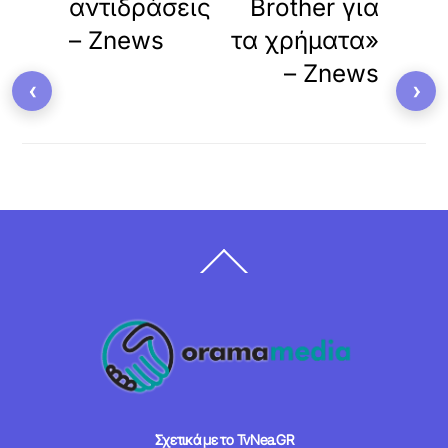
αντιδράσεις
Brother για
– Znews
τα χρήματα»
– Znews
‹
›
Back
To
Top
Σχετικά με το TvNea.GR