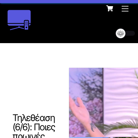
Cart
Skip
Me
to
content
Τηλεθέαση
(6/6): Ποιες
πρωινές