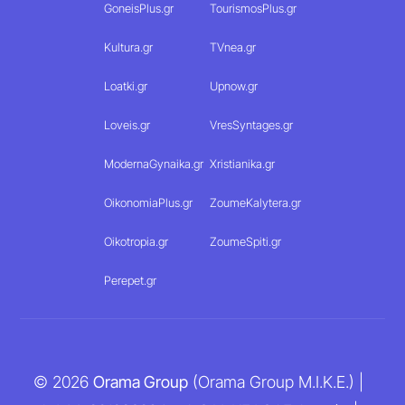
GoneisPlus.gr
TourismosPlus.gr
Kultura.gr
TVnea.gr
Loatki.gr
Upnow.gr
Loveis.gr
VresSyntages.gr
ModernaGynaika.gr
Xristianika.gr
OikonomiaPlus.gr
ZoumeKalytera.gr
Oikotropia.gr
ZoumeSpiti.gr
Perepet.gr
© 2026
Orama Group
(Orama Group Μ.Ι.Κ.Ε.) |