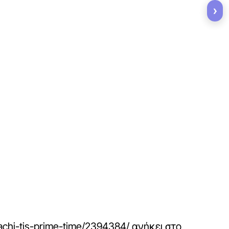
›
machi-tis-prime-time/2394384/
ανήκει στο