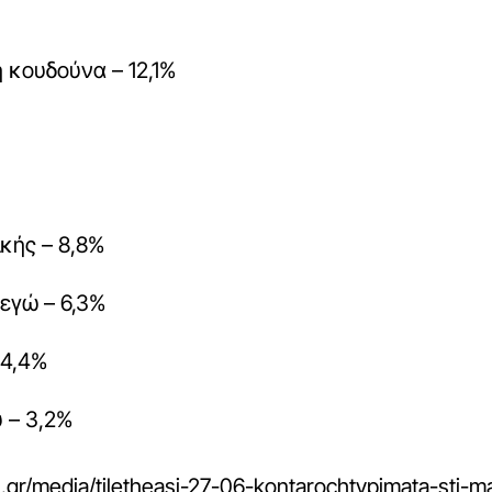
η κουδούνα – 12,1%
ικής – 8,8%
 εγώ – 6,3%
 4,4%
υ – 3,2%
.gr/media/tiletheasi-27-06-kontarochtypimata-sti-