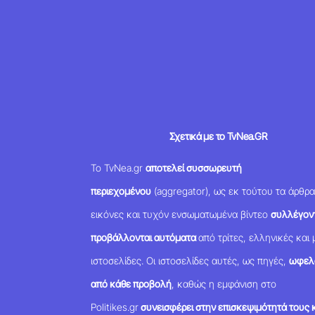
Σχετικά με το TvNea.GR
Το TvNea.gr
αποτελεί συσσωρευτή
περιεχομένου
(aggregator), ως εκ τούτου τα άρθρα
εικόνες και τυχόν ενσωματωμένα βίντεο
συλλέγοντ
προβάλλονται αυτόματα
από τρίτες, ελληνικές και 
ιστοσελίδες. Οι ιστοσελίδες αυτές, ως πηγές,
ωφελ
από κάθε προβολή
, καθώς η εμφάνιση στο
Politikes.gr
συνεισφέρει στην επισκεψιμότητά τους κ