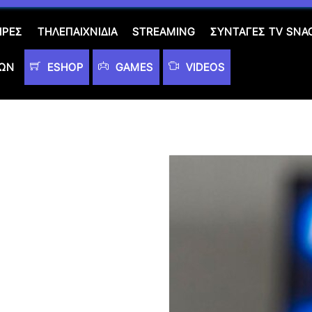
ΙΡΈΣ
ΤΗΛΕΠΑΙΧΝΊΔΙΑ
STREAMING
ΣΥΝΤΑΓΈΣ TV SNA
ΤΩΝ
ESHOP
GAMES
VIDEOS