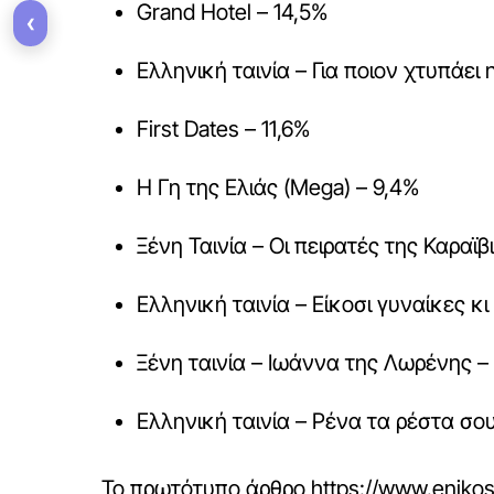
Grand Hotel – 14,5%
‹
Ελληνική ταινία – Για ποιον χτυπάει 
First Dates – 11,6%
Η Γη της Ελιάς (Mega) – 9,4%
Ξένη Ταινία – Οι πειρατές της Καραϊβ
Ελληνική ταινία – Είκοσι γυναίκες κι
Ξένη ταινία – Ιωάννα της Λωρένης –
Ελληνική ταινία – Ρένα τα ρέστα σο
Το πρωτότυπο άρθρο
https://www.enikos