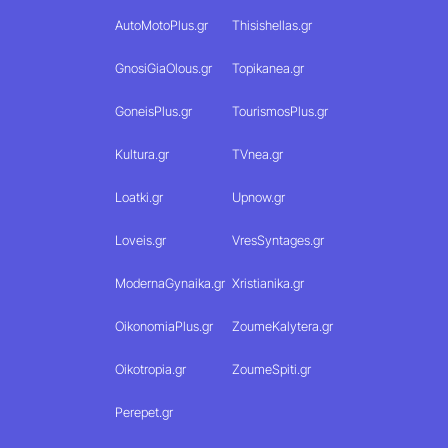
AutoMotoPlus.gr
Thisishellas.gr
GnosiGiaOlous.gr
Topikanea.gr
GoneisPlus.gr
TourismosPlus.gr
Kultura.gr
TVnea.gr
Loatki.gr
Upnow.gr
Loveis.gr
VresSyntages.gr
ModernaGynaika.gr
Xristianika.gr
OikonomiaPlus.gr
ZoumeKalytera.gr
Oikotropia.gr
ZoumeSpiti.gr
Perepet.gr