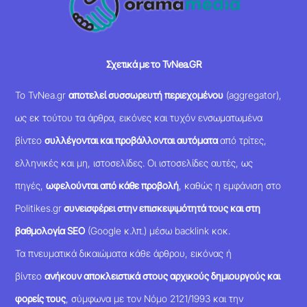
Σχετικά με το TvNea.GR
Το TvNea.gr
αποτελεί συσσωρευτή περιεχομένου
(aggregator),
ως εκ τούτου τα άρθρα, εικόνες και τυχόν ενσωματωμένα
βίντεο
συλλέγονται και προβάλλονται αυτόματα
από τρίτες,
ελληνικές και μη, ιστοσελίδες. Οι ιστοσελίδες αυτές, ως
πηγές,
ωφελούνται από κάθε προβολή
, καθώς η εμφάνιση στο
Politikes.gr
συνεισφέρει στην επισκεψιμότητά τους και στη
βαθμολογία SEO
(Google κ.λπ.) μέσω backlink κοκ.
Τα πνευματικά δικαιώματα κάθε άρθρου, εικόνας ή
βίντεο
ανήκουν αποκλειστικά στους αρχικούς δημιουργούς και
φορείς τους
, σύμφωνα με τον Νόμο 2121/1993 και την