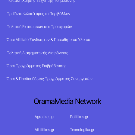
Πολιτική Χρήσης Τεχνητής Νοημοσύνης
Προϊόντα Φιλικά προς το Περιβάλλον
Πολιτική Εκπτώσεων και Προσφορών
Όροι Affiliate Συνδέσμων & Προωθητικού Υλικού
Πολιτική Διαφημιστικής Διαφάνειας
Όροι Προγράμματος Επιβράβευσης
Όροι & Προϋποθέσεις Προγράμματος Συνεργατών
OramaMedia Network
Agrotikes.gr
Politikes.gr
Athlitikes.gr
Texnologika.gr