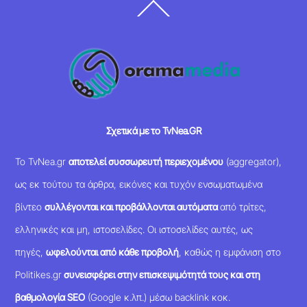
Back
To
Top
Σχετικά με το TvNea.GR
Το TvNea.gr
αποτελεί συσσωρευτή περιεχομένου
(aggregator),
ως εκ τούτου τα άρθρα, εικόνες και τυχόν ενσωματωμένα
βίντεο
συλλέγονται και προβάλλονται αυτόματα
από τρίτες,
ελληνικές και μη, ιστοσελίδες. Οι ιστοσελίδες αυτές, ως
πηγές,
ωφελούνται από κάθε προβολή
, καθώς η εμφάνιση στο
Politikes.gr
συνεισφέρει στην επισκεψιμότητά τους και στη
βαθμολογία SEO
(Google κ.λπ.) μέσω backlink κοκ.