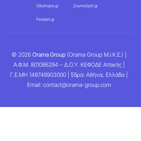
Oikotropia.gr
ZoumeSpiti.gr
Perepet.gr
© 2026
Orama Group
(Orama Group Μ.Ι.Κ.Ε.) |
Α.Φ.Μ. 801086294 – Δ.Ο.Υ. ΚΕΦΟΔΕ Αττικής |
Γ.Ε.ΜΗ 148748903000 | Έδρα: Αθήνα, Ελλάδα |
Email: contact@orama-group.com