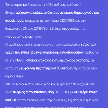
Τα πνευματικά δικαιώματα κάθε άρθρου, εικόνας ή
βίντεο
ανήκουν αποκλειστικά στους αρχικούς δημιουργούς και
φορείς τους
, σύμφωνα με τον Νόμο 2121/1993 και την
Ευρωπαϊκή Οδηγία 2019/790 (ΕΕ) περί προστασίας της
πνευματικής ιδιοκτησίας.
Η αναδημοσίευση περιεχομένου πραγματοποιείται
εντός των
ορίων της επιτρεπόμενης παράθεσης αποσπασμάτων
(άρθρο 19
Ν. 2121/1993),
αποκλειστικά για ενημερωτικούς σκοπούς
, με
αυτόματη
εμφάνιση της πηγής και συνδέσμου
προς το αρχικό
δημοσίευμα.
Επειδή η διαδικασία συλλογής και εμφάνισης περιεχομένου
είναι
πλήρως αυτοματοποιημένη
, το TvNea.gr
δεν φέρει καμία
ευθύνη
για το περιεχόμενο, την ακρίβεια, τις απόψεις ή τυχόν
παραβιάσεις που προέρχονται από τρίτες ιστοσελίδες.