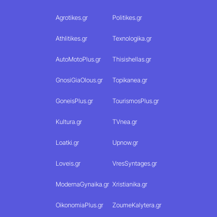
Agrotikes.gr
Politikes.gr
Athlitikes.gr
Texnologika.gr
AutoMotoPlus.gr
Thisishellas.gr
GnosiGiaOlous.gr
Topikanea.gr
GoneisPlus.gr
TourismosPlus.gr
Kultura.gr
TVnea.gr
Loatki.gr
Upnow.gr
Loveis.gr
VresSyntages.gr
ModernaGynaika.gr
Xristianika.gr
OikonomiaPlus.gr
ZoumeKalytera.gr