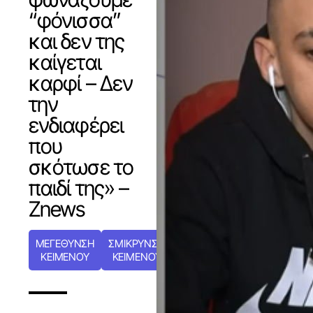
“φόνισσα”
και δεν της
καίγεται
καρφί – Δεν
την
ενδιαφέρει
που
σκότωσε το
παιδί της» –
Znews
ΜΕΓΕΘΥΝΣΗ
ΣΜΙΚΡΥΝΣΗ
ΚΕΙΜΕΝΟΥ
ΚΕΙΜΕΝΟΥ