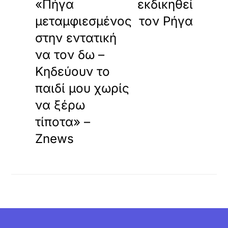
«Πήγα
εκδικηθεί
μεταμφιεσμένος
τον Ρήγα
στην εντατική
να τον δω –
Κηδεύουν το
παιδί μου χωρίς
να ξέρω
τίποτα» –
Znews