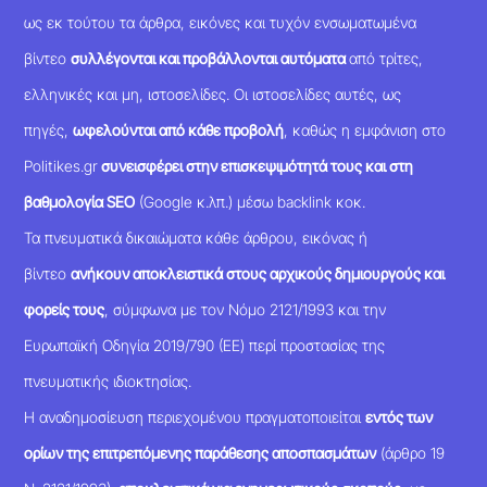
ως εκ τούτου τα άρθρα, εικόνες και τυχόν ενσωματωμένα
βίντεο
συλλέγονται και προβάλλονται αυτόματα
από τρίτες,
ελληνικές και μη, ιστοσελίδες. Οι ιστοσελίδες αυτές, ως
πηγές,
ωφελούνται από κάθε προβολή
, καθώς η εμφάνιση στο
Politikes.gr
συνεισφέρει στην επισκεψιμότητά τους και στη
βαθμολογία SEO
(Google κ.λπ.) μέσω backlink κοκ.
Τα πνευματικά δικαιώματα κάθε άρθρου, εικόνας ή
βίντεο
ανήκουν αποκλειστικά στους αρχικούς δημιουργούς και
φορείς τους
, σύμφωνα με τον Νόμο 2121/1993 και την
Ευρωπαϊκή Οδηγία 2019/790 (ΕΕ) περί προστασίας της
πνευματικής ιδιοκτησίας.
Η αναδημοσίευση περιεχομένου πραγματοποιείται
εντός των
ορίων της επιτρεπόμενης παράθεσης αποσπασμάτων
(άρθρο 19