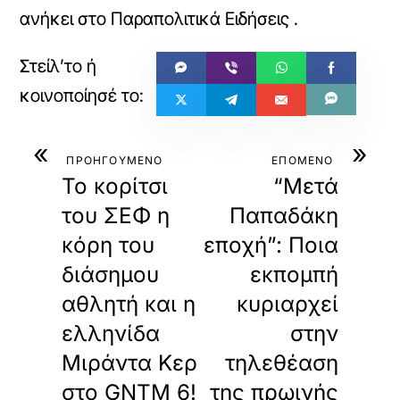
ανήκει στο
Παραπολιτικά Ειδήσεις
.
«
»
ΠΡΟΗΓΟΥΜΕΝΟ
ΕΠΟΜΕΝΟ
Το κορίτσι
“Μετά
του ΣΕΦ η
Παπαδάκη
κόρη του
εποχή”: Ποια
διάσημου
εκπομπή
αθλητή και η
κυριαρχεί
ελληνίδα
στην
Μιράντα Κερ
τηλεθέαση
στο GNTM 6!
της πρωινής