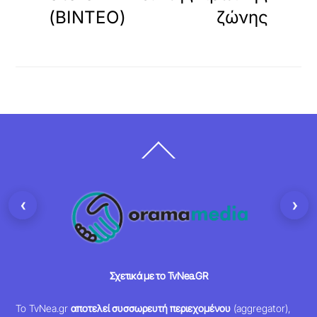
(ΒΙΝΤΕΟ)
ζώνης
Back
To
Top
‹
›
Σχετικά με το TvNea.GR
Το TvNea.gr
αποτελεί συσσωρευτή περιεχομένου
(aggregator),