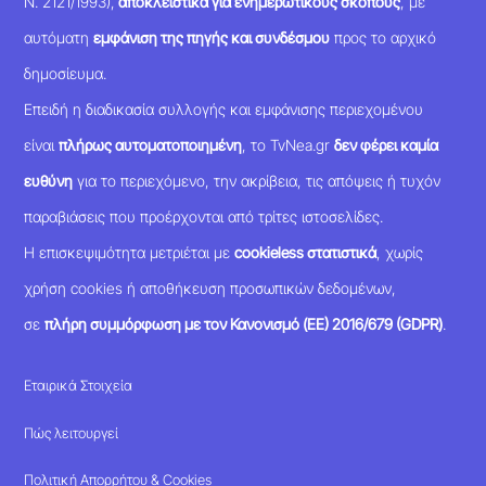
Ν. 2121/1993),
αποκλειστικά για ενημερωτικούς σκοπούς
, με
αυτόματη
εμφάνιση της πηγής και συνδέσμου
προς το αρχικό
δημοσίευμα.
Επειδή η διαδικασία συλλογής και εμφάνισης περιεχομένου
είναι
πλήρως αυτοματοποιημένη
, το TvNea.gr
δεν φέρει καμία
ευθύνη
για το περιεχόμενο, την ακρίβεια, τις απόψεις ή τυχόν
παραβιάσεις που προέρχονται από τρίτες ιστοσελίδες.
Η επισκεψιμότητα μετριέται με
cookieless στατιστικά
, χωρίς
χρήση cookies ή αποθήκευση προσωπικών δεδομένων,
σε
πλήρη συμμόρφωση με τον Κανονισμό (ΕΕ) 2016/679 (GDPR)
.
Εταιρικά Στοιχεία
Πώς λειτουργεί
Πολιτική Απορρήτου & Cookies