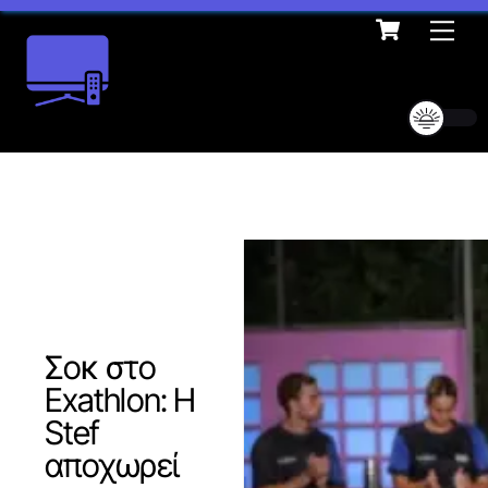
Cart
Skip
Me
to
content
Σοκ στο
Exathlon: Η
Stef
αποχωρεί