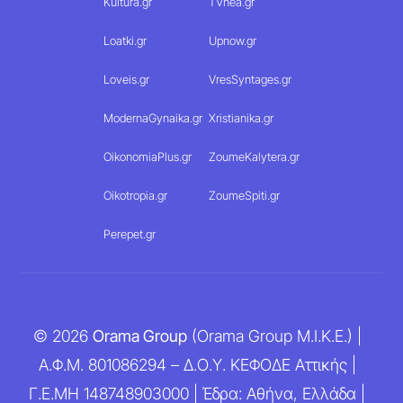
Kultura.gr
TVnea.gr
Loatki.gr
Upnow.gr
Loveis.gr
VresSyntages.gr
ModernaGynaika.gr
Xristianika.gr
OikonomiaPlus.gr
ZoumeKalytera.gr
Oikotropia.gr
ZoumeSpiti.gr
Perepet.gr
© 2026
Orama Group
(Orama Group Μ.Ι.Κ.Ε.) |
Α.Φ.Μ. 801086294 – Δ.Ο.Υ. ΚΕΦΟΔΕ Αττικής |
Γ.Ε.ΜΗ 148748903000 | Έδρα: Αθήνα, Ελλάδα |