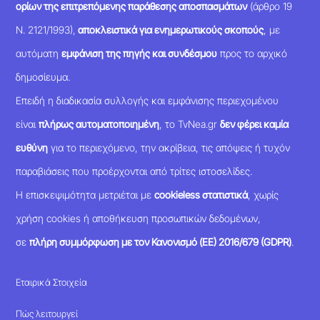
ορίων της επιτρεπόμενης παράθεσης αποσπασμάτων
(άρθρο 19
Ν. 2121/1993),
αποκλειστικά για ενημερωτικούς σκοπούς
, με
αυτόματη
εμφάνιση της πηγής και συνδέσμου
προς το αρχικό
δημοσίευμα.
Επειδή η διαδικασία συλλογής και εμφάνισης περιεχομένου
είναι
πλήρως αυτοματοποιημένη
, το TvNea.gr
δεν φέρει καμία
ευθύνη
για το περιεχόμενο, την ακρίβεια, τις απόψεις ή τυχόν
παραβιάσεις που προέρχονται από τρίτες ιστοσελίδες.
Η επισκεψιμότητα μετριέται με
cookieless στατιστικά
, χωρίς
χρήση cookies ή αποθήκευση προσωπικών δεδομένων,
σε
πλήρη συμμόρφωση με τον Κανονισμό (ΕΕ) 2016/679 (GDPR)
.
Εταιρικά Στοιχεία
Πώς λειτουργεί