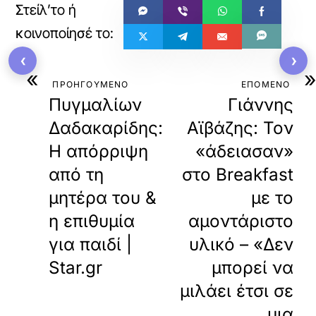
‹
›
«
ΠΡΟΗΓΟΥΜΕΝΟ
ΕΠΟΜΕΝΟ
Πυγμαλίων
Γιάννης
Δαδακαρίδης:
Αϊβάζης: Τον
Η απόρριψη
«άδειασαν»
από τη
στο Breakfast
μητέρα του &
με το
η επιθυμία
αμοντάριστο
για παιδί |
υλικό – «Δεν
Star.gr
μπορεί να
μιλάει έτσι σε
μια