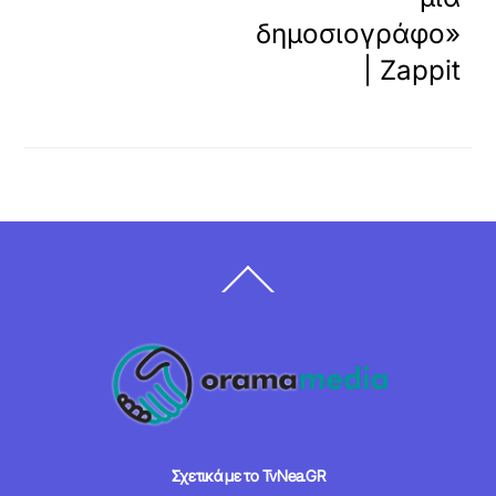
δημοσιογράφο»
| Zappit
Back
To
Top
Σχετικά με το TvNea.GR