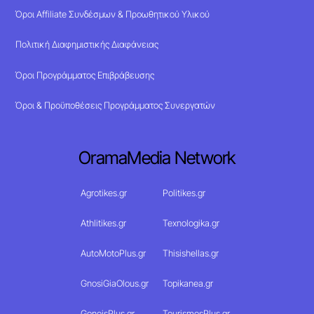
Όροι Affiliate Συνδέσμων & Προωθητικού Υλικού
Πολιτική Διαφημιστικής Διαφάνειας
Όροι Προγράμματος Επιβράβευσης
Όροι & Προϋποθέσεις Προγράμματος Συνεργατών
OramaMedia Network
Agrotikes.gr
Politikes.gr
Athlitikes.gr
Texnologika.gr
AutoMotoPlus.gr
Thisishellas.gr
GnosiGiaOlous.gr
Topikanea.gr
GoneisPlus.gr
TourismosPlus.gr