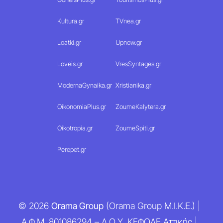
Kultura.gr
TVnea.gr
Loatki.gr
Upnow.gr
Loveis.gr
VresSyntages.gr
ModernaGynaika.gr
Xristianika.gr
OikonomiaPlus.gr
ZoumeKalytera.gr
Oikotropia.gr
ZoumeSpiti.gr
Perepet.gr
© 2026
Orama Group
(Orama Group Μ.Ι.Κ.Ε.) |
Α.Φ.Μ. 801086294 – Δ.Ο.Υ. ΚΕΦΟΔΕ Αττικής |