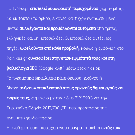
Το TvNea.gr
αποτελεί συσσωρευτή περιεχομένου
(aggregator),
ως εκ τούτου τα άρθρα, εικόνες και τυχόν ενσωματωμένα
βίντεο
συλλέγονται και προβάλλονται αυτόματα
από τρίτες,
ελληνικές και μη, ιστοσελίδες. Οι ιστοσελίδες αυτές, ως
πηγές,
ωφελούνται από κάθε προβολή
, καθώς η εμφάνιση στο
Politikes.gr
συνεισφέρει στην επισκεψιμότητά τους και στη
βαθμολογία SEO
(Google κ.λπ.) μέσω backlink κοκ.
Τα πνευματικά δικαιώματα κάθε άρθρου, εικόνας ή
βίντεο
ανήκουν αποκλειστικά στους αρχικούς δημιουργούς και
φορείς τους
, σύμφωνα με τον Νόμο 2121/1993 και την
Ευρωπαϊκή Οδηγία 2019/790 (ΕΕ) περί προστασίας της
πνευματικής ιδιοκτησίας.
Η αναδημοσίευση περιεχομένου πραγματοποιείται
εντός των