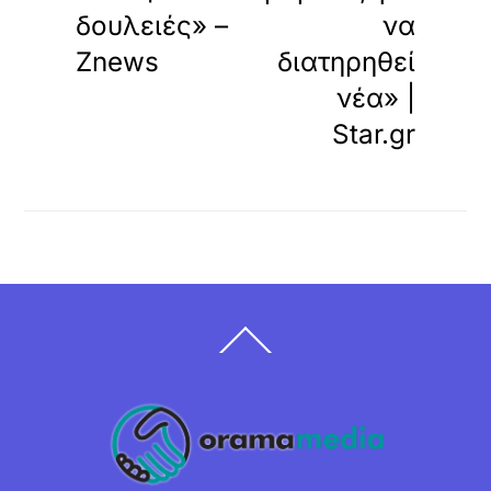
δουλειές» –
να
Znews
διατηρηθεί
νέα» |
Star.gr
Back
To
Top