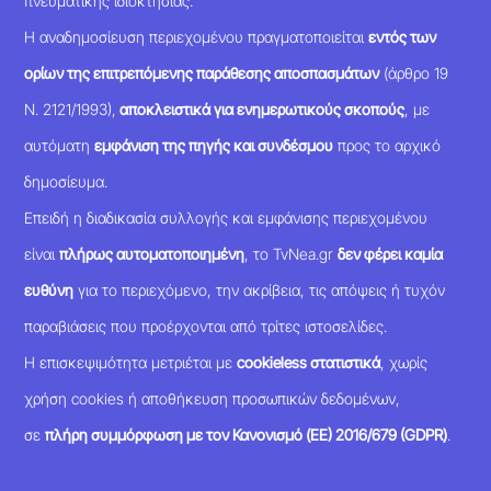
πνευματικής ιδιοκτησίας.
Η αναδημοσίευση περιεχομένου πραγματοποιείται
εντός των
ορίων της επιτρεπόμενης παράθεσης αποσπασμάτων
(άρθρο 19
Ν. 2121/1993),
αποκλειστικά για ενημερωτικούς σκοπούς
, με
αυτόματη
εμφάνιση της πηγής και συνδέσμου
προς το αρχικό
δημοσίευμα.
Επειδή η διαδικασία συλλογής και εμφάνισης περιεχομένου
είναι
πλήρως αυτοματοποιημένη
, το TvNea.gr
δεν φέρει καμία
ευθύνη
για το περιεχόμενο, την ακρίβεια, τις απόψεις ή τυχόν
παραβιάσεις που προέρχονται από τρίτες ιστοσελίδες.
Η επισκεψιμότητα μετριέται με
cookieless στατιστικά
, χωρίς
χρήση cookies ή αποθήκευση προσωπικών δεδομένων,
σε
πλήρη συμμόρφωση με τον Κανονισμό (ΕΕ) 2016/679 (GDPR)
.