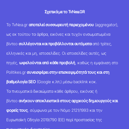
Σχετικά με το TvNea.GR
Το TvNea.gr
αποτελεί συσσωρευτή περιεχομένου
(aggregator),
ως εκ τούτου τα άρθρα, εικόνες και τυχόν ενσωματωμένα
βίντεο
συλλέγονται και προβάλλονται αυτόματα
από τρίτες,
ελληνικές και μη, ιστοσελίδες. Οι ιστοσελίδες αυτές, ως
πηγές,
ωφελούνται από κάθε προβολή
, καθώς η εμφάνιση στο
Politikes.gr
συνεισφέρει στην επισκεψιμότητά τους και στη
βαθμολογία SEO
(Google κ.λπ.) μέσω backlink κοκ.
Τα πνευματικά δικαιώματα κάθε άρθρου, εικόνας ή
βίντεο
ανήκουν αποκλειστικά στους αρχικούς δημιουργούς και
φορείς τους
, σύμφωνα με τον Νόμο 2121/1993 και την
Ευρωπαϊκή Οδηγία 2019/790 (ΕΕ) περί προστασίας της