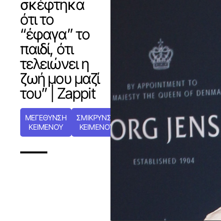
σκέφτηκα
ότι το
“έφαγα” το
παιδί, ότι
τελειώνει η
ζωή μου μαζί
του” | Zappit
ΜΕΓΕΘΥΝΣΗ
ΣΜΙΚΡΥΝΣΗ
ΚΕΙΜΕΝΟΥ
ΚΕΙΜΕΝΟΥ