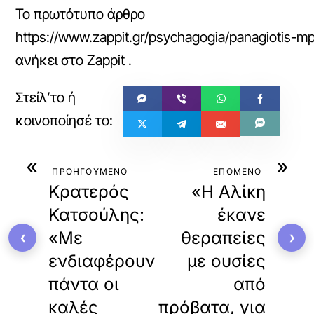
Το πρωτότυπο άρθρο
https://www.zappit.gr/psychagogia/panagiotis-mpo
ανήκει στο
Zappit
.
«
»
ΠΡΟΗΓΟΥΜΕΝΟ
ΕΠΟΜΕΝΟ
Κρατερός
«Η Αλίκη
Κατσούλης:
έκανε
«Με
θεραπείες
‹
›
ενδιαφέρουν
με ουσίες
πάντα οι
από
καλές
πρόβατα, για