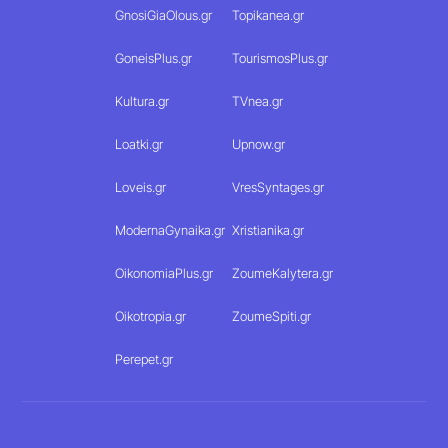
GnosiGiaOlous.gr
Topikanea.gr
GoneisPlus.gr
TourismosPlus.gr
Kultura.gr
TVnea.gr
Loatki.gr
Upnow.gr
Loveis.gr
VresSyntages.gr
ModernaGynaika.gr
Xristianika.gr
OikonomiaPlus.gr
ZoumeKalytera.gr
Oikotropia.gr
ZoumeSpiti.gr
Perepet.gr