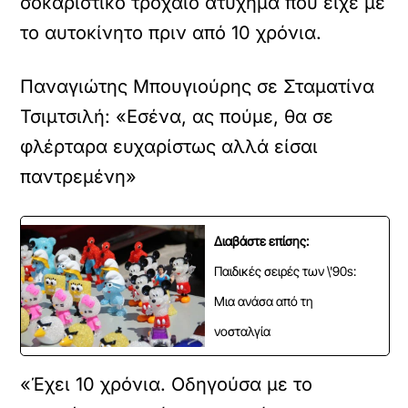
σοκαριστικό τροχαίο ατύχημα που είχε με
το αυτοκίνητο πριν από 10 χρόνια.
Παναγιώτης Μπουγιούρης σε Σταματίνα
Τσιμτσιλή: «Εσένα, ας πούμε, θα σε
φλέρταρα ευχαρίστως αλλά είσαι
παντρεμένη»
Διαβάστε επίσης:
Παιδικές σειρές των \'90s:
Μια ανάσα από τη
νοσταλγία
«Έχει 10 χρόνια. Οδηγούσα με το