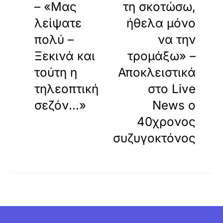
– «Μας
τη σκοτώσω,
λείψατε
ήθελα μόνο
πολύ –
να την
Ξεκινά και
τρομάξω» –
τούτη η
Αποκλειστικά
τηλεοπτική
στο Live
σεζόν…»
News ο
40χρονος
συζυγοκτόνος