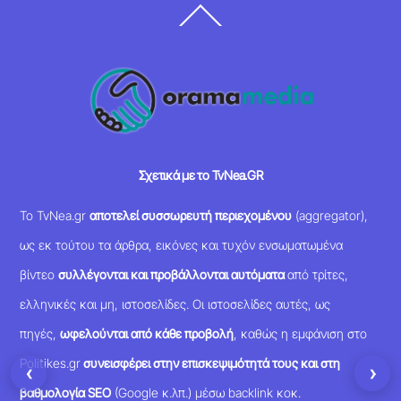
Back
To
Top
Σχετικά με το TvNea.GR
Το TvNea.gr
αποτελεί συσσωρευτή περιεχομένου
(aggregator),
ως εκ τούτου τα άρθρα, εικόνες και τυχόν ενσωματωμένα
βίντεο
συλλέγονται και προβάλλονται αυτόματα
από τρίτες,
ελληνικές και μη, ιστοσελίδες. Οι ιστοσελίδες αυτές, ως
πηγές,
ωφελούνται από κάθε προβολή
, καθώς η εμφάνιση στο
Politikes.gr
συνεισφέρει στην επισκεψιμότητά τους και στη
‹
›
βαθμολογία SEO
(Google κ.λπ.) μέσω backlink κοκ.