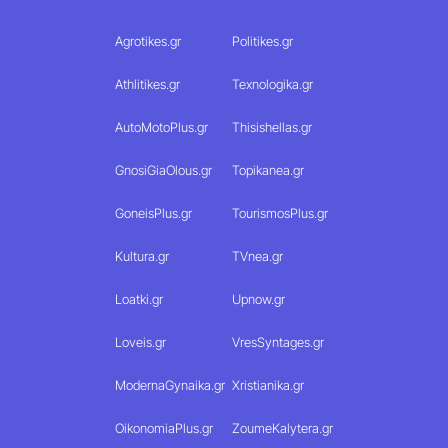
Agrotikes.gr
Politikes.gr
Athlitikes.gr
Texnologika.gr
AutoMotoPlus.gr
Thisishellas.gr
GnosiGiaOlous.gr
Topikanea.gr
GoneisPlus.gr
TourismosPlus.gr
Kultura.gr
TVnea.gr
Loatki.gr
Upnow.gr
Loveis.gr
VresSyntages.gr
ModernaGynaika.gr
Xristianika.gr
OikonomiaPlus.gr
ZoumeKalytera.gr