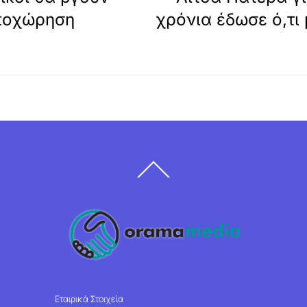
ποχώρηση
χρόνια έδωσε ό,τι
Back
To
Top
Εταιρικά Στοιχεία