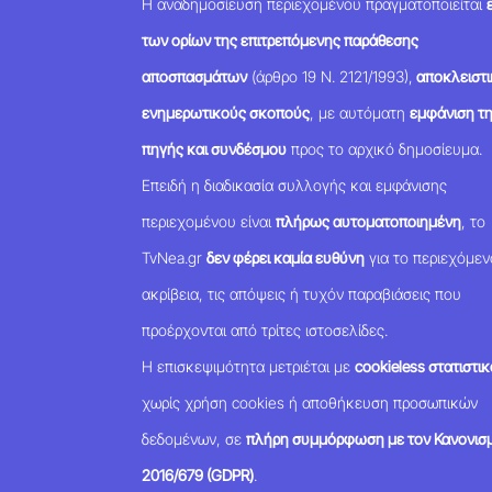
Η αναδημοσίευση περιεχομένου πραγματοποιείται
των ορίων της επιτρεπόμενης παράθεσης
αποσπασμάτων
(άρθρο 19 Ν. 2121/1993),
αποκλειστι
ενημερωτικούς σκοπούς
, με αυτόματη
εμφάνιση τ
πηγής και συνδέσμου
προς το αρχικό δημοσίευμα.
Επειδή η διαδικασία συλλογής και εμφάνισης
περιεχομένου είναι
πλήρως αυτοματοποιημένη
, το
TvNea.gr
δεν φέρει καμία ευθύνη
για το περιεχόμεν
ακρίβεια, τις απόψεις ή τυχόν παραβιάσεις που
προέρχονται από τρίτες ιστοσελίδες.
Η επισκεψιμότητα μετριέται με
cookieless στατιστικ
χωρίς χρήση cookies ή αποθήκευση προσωπικών
δεδομένων, σε
πλήρη συμμόρφωση με τον Κανονισμ
2016/679 (GDPR)
.