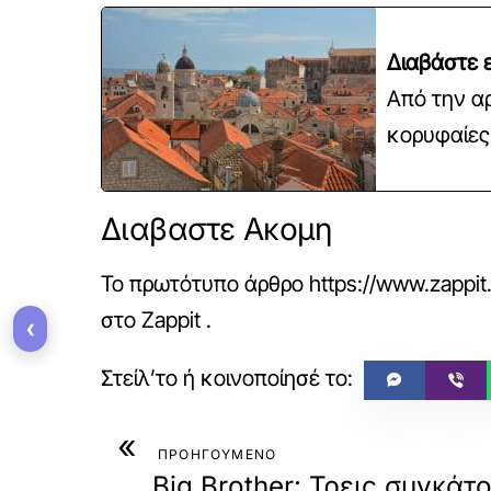
Διαβάστε ε
Από την α
κορυφαίες 
Διαβαστε Ακομη
Το πρωτότυπο άρθρο
https://www.zappit
στο
Zappit
.
‹
«
ΠΡΟΗΓΟΥΜΕΝΟ
Big Brother: Τρεις συγκάτ