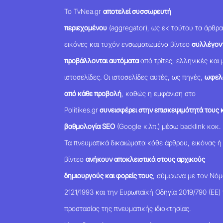
Το TvNea.gr
αποτελεί συσσωρευτή
περιεχομένου
(aggregator), ως εκ τούτου τα άρθρα
εικόνες και τυχόν ενσωματωμένα βίντεο
συλλέγοντ
προβάλλονται αυτόματα
από τρίτες, ελληνικές και 
ιστοσελίδες. Οι ιστοσελίδες αυτές, ως πηγές,
ωφελ
από κάθε προβολή
, καθώς η εμφάνιση στο
Politikes.gr
συνεισφέρει στην επισκεψιμότητά τους κ
βαθμολογία SEO
(Google κ.λπ.) μέσω backlink κοκ.
Τα πνευματικά δικαιώματα κάθε άρθρου, εικόνας ή
βίντεο
ανήκουν αποκλειστικά στους αρχικούς
δημιουργούς και φορείς τους
, σύμφωνα με τον Νό
2121/1993 και την Ευρωπαϊκή Οδηγία 2019/790 (ΕΕ) 
προστασίας της πνευματικής ιδιοκτησίας.