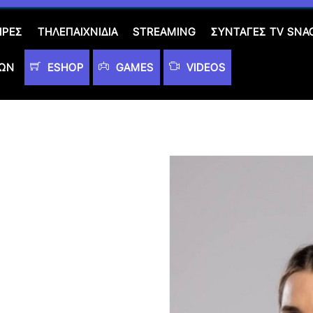
ΙΡΈΣ
ΤΗΛΕΠΑΙΧΝΊΔΙΑ
STREAMING
ΣΥΝΤΑΓΈΣ TV SNA
ΤΩΝ
ESHOP
GAMES
VIDEOS