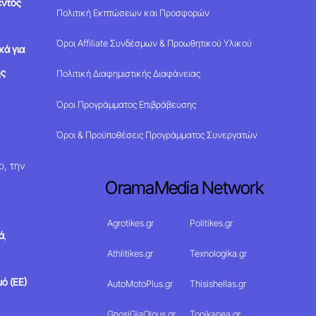
εντός
Πολιτική Εκπτώσεων και Προσφορών
Όροι Affiliate Συνδέσμων & Προωθητικού Υλικού
κά για
ης
Πολιτική Διαφημιστικής Διαφάνειας
Όροι Προγράμματος Επιβράβευσης
Όροι & Προϋποθέσεις Προγράμματος Συνεργατών
ο, την
OramaMedia Network
Agrotikes.gr
Politikes.gr
ά
,
Athlitikes.gr
Texnologika.gr
ό (ΕΕ)
AutoMotoPlus.gr
Thisishellas.gr
GnosiGiaOlous.gr
Topikanea.gr