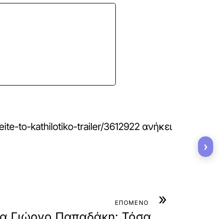
te-to-kathilotiko-trailer/3612922
ανήκει
›
»
ΕΠΟΜΕΝΟ
ια Γιώργο Παπαδάκη: Τόσα