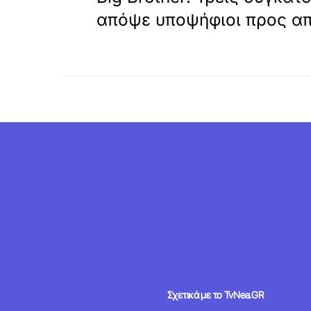
απόψε υποψήφιοι προς α
Σχετικά με το TvNea.GR