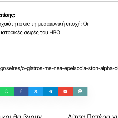
πίσης:
ρχαιότητα ως τη μεσαιωνική εποχή: Οι
ιστορικές σειρές του HBO
.gr/seires/o-giatros-me-nea-epeisodia-ston-alpha-dei
οικοι θα βγουν
Λίτσα Πατέρα γ