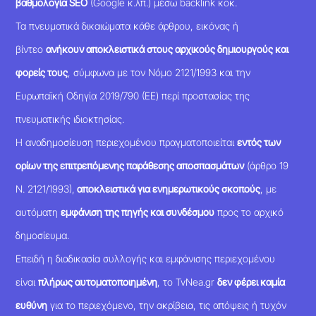
βαθμολογία SEO
(Google κ.λπ.) μέσω backlink κοκ.
Τα πνευματικά δικαιώματα κάθε άρθρου, εικόνας ή
βίντεο
ανήκουν αποκλειστικά στους αρχικούς δημιουργούς και
φορείς τους
, σύμφωνα με τον Νόμο 2121/1993 και την
Ευρωπαϊκή Οδηγία 2019/790 (ΕΕ) περί προστασίας της
πνευματικής ιδιοκτησίας.
Η αναδημοσίευση περιεχομένου πραγματοποιείται
εντός των
ορίων της επιτρεπόμενης παράθεσης αποσπασμάτων
(άρθρο 19
Ν. 2121/1993),
αποκλειστικά για ενημερωτικούς σκοπούς
, με
αυτόματη
εμφάνιση της πηγής και συνδέσμου
προς το αρχικό
δημοσίευμα.
Επειδή η διαδικασία συλλογής και εμφάνισης περιεχομένου
είναι
πλήρως αυτοματοποιημένη
, το TvNea.gr
δεν φέρει καμία
ευθύνη
για το περιεχόμενο, την ακρίβεια, τις απόψεις ή τυχόν