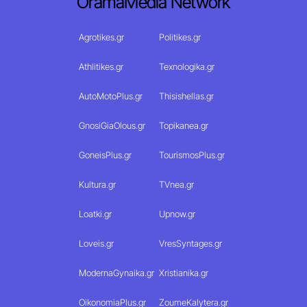
OramaMedia Network
Agrotikes.gr
Politikes.gr
Athlitikes.gr
Texnologika.gr
AutoMotoPlus.gr
Thisishellas.gr
GnosiGiaOlous.gr
Topikanea.gr
GoneisPlus.gr
TourismosPlus.gr
Kultura.gr
TVnea.gr
Loatki.gr
Upnow.gr
Loveis.gr
VresSyntages.gr
ModernaGynaika.gr
Xristianika.gr
OikonomiaPlus.gr
ZoumeKalytera.gr