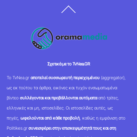
Back
To
Top
Σχετικά με το TvNea.GR
Το TvNea.gr
αποτελεί συσσωρευτή περιεχομένου
(aggregator),
ως εκ τούτου τα άρθρα, εικόνες και τυχόν ενσωματωμένα
βίντεο
συλλέγονται και προβάλλονται αυτόματα
από τρίτες,
ελληνικές και μη, ιστοσελίδες. Οι ιστοσελίδες αυτές, ως
πηγές,
ωφελούνται από κάθε προβολή
, καθώς η εμφάνιση στο
Politikes.gr
συνεισφέρει στην επισκεψιμότητά τους και στη