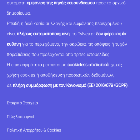
αυτόματη
εμφάνιση της πηγής και συνδέσμου
προς το αρχικό
δημοσίευμα.
Επειδή η διαδικασία συλλογής και εμφάνισης περιεχομένου
είναι
πλήρως αυτοματοποιημένη
, το TvNea.gr
δεν φέρει καμία
ευθύνη
για το περιεχόμενο, την ακρίβεια, τις απόψεις ή τυχόν
παραβιάσεις που προέρχονται από τρίτες ιστοσελίδες.
Η επισκεψιμότητα μετριέται με
cookieless στατιστικά
, χωρίς
χρήση cookies ή αποθήκευση προσωπικών δεδομένων,
σε
πλήρη συμμόρφωση με τον Κανονισμό (ΕΕ) 2016/679 (GDPR)
.
Εταιρικά Στοιχεία
Πώς λειτουργεί
Πολιτική Απορρήτου & Cookies