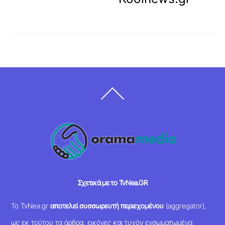
Back
To
Top
Σχετικά με το TvNea.GR
Το TvNea.gr
αποτελεί συσσωρευτή περιεχομένου
(aggregator),
ως εκ τούτου τα άρθρα, εικόνες και τυχόν ενσωματωμένα