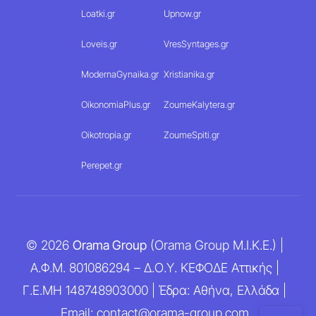
Loatki.gr
Upnow.gr
Loveis.gr
VresSyntages.gr
ModernaGynaika.gr
Xristianika.gr
OikonomiaPlus.gr
ZoumeKalytera.gr
Oikotropia.gr
ZoumeSpiti.gr
Perepet.gr
© 2026
Orama Group
(Orama Group Μ.Ι.Κ.Ε.) |
Α.Φ.Μ. 801086294 – Δ.Ο.Υ. ΚΕΦΟΔΕ Αττικής |
Γ.Ε.ΜΗ 148748903000 | Έδρα: Αθήνα, Ελλάδα |
Email: contact@orama-group.com