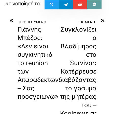
«
»
ΠΡΟΗΓΟΥΜΕΝΟ
ΕΠΟΜΕΝΟ
Γιάννης
Συγκλονίζει
Μπέζος:
ο
«Δεν είναι
Βλαδίμηρος
συγκινητικό
στο
το reunion
Survivor:
των
Κατέρρευσε
Απαράδεκτων
διαβάζοντας
– Σας
το γράμμα
προσγειώνω»
της μητέρας
του –
Koolnews.gr