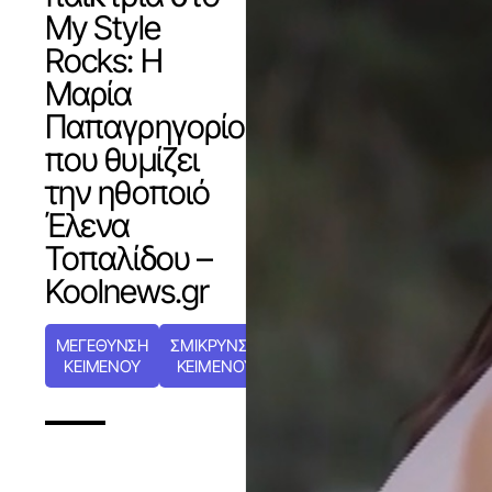
My Style
Rocks: Η
Μαρία
Παπαγρηγορίου
που θυμίζει
την ηθοποιό
Έλενα
Τοπαλίδου –
Koolnews.gr
ΜΕΓΕΘΥΝΣΗ
ΣΜΙΚΡΥΝΣΗ
ΚΕΙΜΕΝΟΥ
ΚΕΙΜΕΝΟΥ