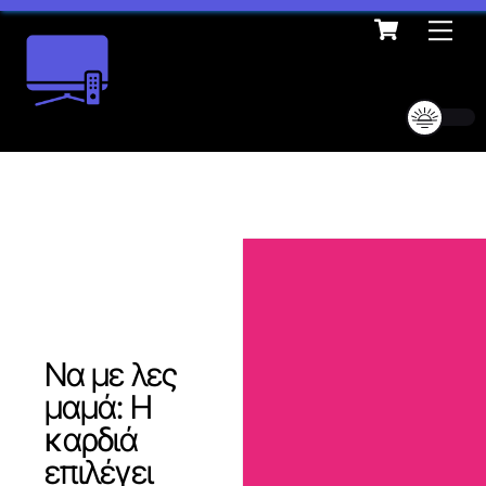
Cart
Skip
Me
to
content
Να με λες
μαμά: Η
καρδιά
επιλέγει