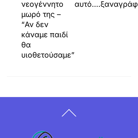
νεογέννητο
αυτό….ξαναγράφε
μωρό της –
“Αν δεν
κάναμε παιδί
θα
υιοθετούσαμε”
Back
To
Top