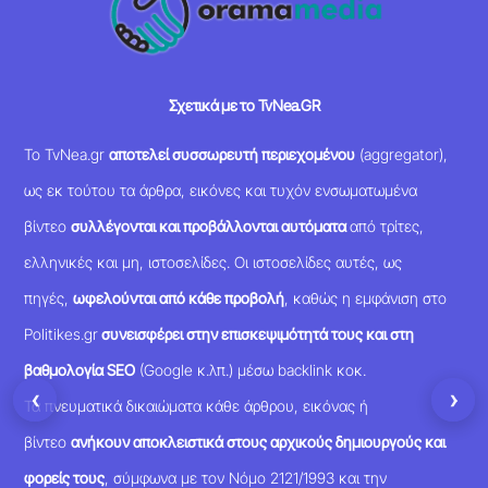
Σχετικά με το TvNea.GR
Το TvNea.gr
αποτελεί συσσωρευτή περιεχομένου
(aggregator),
ως εκ τούτου τα άρθρα, εικόνες και τυχόν ενσωματωμένα
βίντεο
συλλέγονται και προβάλλονται αυτόματα
από τρίτες,
ελληνικές και μη, ιστοσελίδες. Οι ιστοσελίδες αυτές, ως
πηγές,
ωφελούνται από κάθε προβολή
, καθώς η εμφάνιση στο
Politikes.gr
συνεισφέρει στην επισκεψιμότητά τους και στη
βαθμολογία SEO
(Google κ.λπ.) μέσω backlink κοκ.
‹
›
Τα πνευματικά δικαιώματα κάθε άρθρου, εικόνας ή
βίντεο
ανήκουν αποκλειστικά στους αρχικούς δημιουργούς και
φορείς τους
, σύμφωνα με τον Νόμο 2121/1993 και την