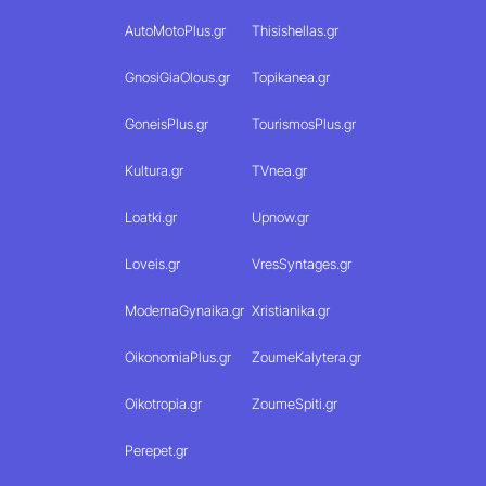
AutoMotoPlus.gr
Thisishellas.gr
GnosiGiaOlous.gr
Topikanea.gr
GoneisPlus.gr
TourismosPlus.gr
Kultura.gr
TVnea.gr
Loatki.gr
Upnow.gr
Loveis.gr
VresSyntages.gr
ModernaGynaika.gr
Xristianika.gr
OikonomiaPlus.gr
ZoumeKalytera.gr
Oikotropia.gr
ZoumeSpiti.gr
Perepet.gr