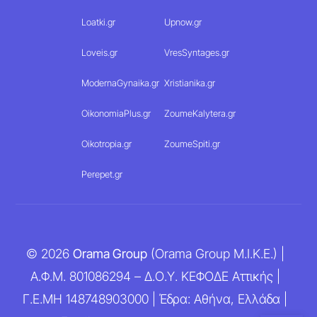
Loatki.gr
Upnow.gr
Loveis.gr
VresSyntages.gr
ModernaGynaika.gr
Xristianika.gr
OikonomiaPlus.gr
ZoumeKalytera.gr
Oikotropia.gr
ZoumeSpiti.gr
Perepet.gr
© 2026
Orama Group
(Orama Group Μ.Ι.Κ.Ε.) |
Α.Φ.Μ. 801086294 – Δ.Ο.Υ. ΚΕΦΟΔΕ Αττικής |
Γ.Ε.ΜΗ 148748903000 | Έδρα: Αθήνα, Ελλάδα |