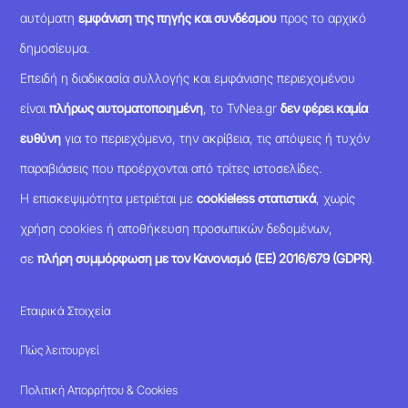
αυτόματη
εμφάνιση της πηγής και συνδέσμου
προς το αρχικό
δημοσίευμα.
Επειδή η διαδικασία συλλογής και εμφάνισης περιεχομένου
είναι
πλήρως αυτοματοποιημένη
, το TvNea.gr
δεν φέρει καμία
ευθύνη
για το περιεχόμενο, την ακρίβεια, τις απόψεις ή τυχόν
παραβιάσεις που προέρχονται από τρίτες ιστοσελίδες.
Η επισκεψιμότητα μετριέται με
cookieless στατιστικά
, χωρίς
χρήση cookies ή αποθήκευση προσωπικών δεδομένων,
σε
πλήρη συμμόρφωση με τον Κανονισμό (ΕΕ) 2016/679 (GDPR)
.
Εταιρικά Στοιχεία
Πώς λειτουργεί
Πολιτική Απορρήτου & Cookies