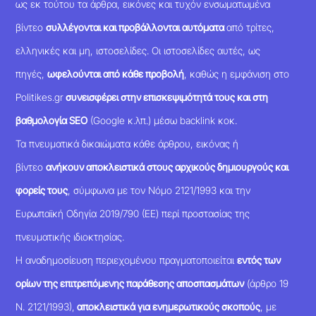
ως εκ τούτου τα άρθρα, εικόνες και τυχόν ενσωματωμένα
βίντεο
συλλέγονται και προβάλλονται αυτόματα
από τρίτες,
ελληνικές και μη, ιστοσελίδες. Οι ιστοσελίδες αυτές, ως
πηγές,
ωφελούνται από κάθε προβολή
, καθώς η εμφάνιση στο
Politikes.gr
συνεισφέρει στην επισκεψιμότητά τους και στη
βαθμολογία SEO
(Google κ.λπ.) μέσω backlink κοκ.
Τα πνευματικά δικαιώματα κάθε άρθρου, εικόνας ή
βίντεο
ανήκουν αποκλειστικά στους αρχικούς δημιουργούς και
φορείς τους
, σύμφωνα με τον Νόμο 2121/1993 και την
Ευρωπαϊκή Οδηγία 2019/790 (ΕΕ) περί προστασίας της
πνευματικής ιδιοκτησίας.
Η αναδημοσίευση περιεχομένου πραγματοποιείται
εντός των
ορίων της επιτρεπόμενης παράθεσης αποσπασμάτων
(άρθρο 19
Ν. 2121/1993),
αποκλειστικά για ενημερωτικούς σκοπούς
, με