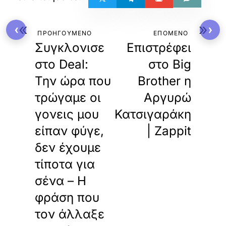
«
»
‹
›
ΠΡΟΗΓΟΥΜΕΝΟ
ΕΠΟΜΕΝΟ
Συγκλονισε
Επιστρέφει
στο Deal:
στο Big
Την ώρα που
Brother η
τρώγαμε οι
Αργυρώ
γονεις μου
Κατσιγαράκη
είπαν φύγε,
| Zappit
δεν έχουμε
τίποτα για
σένα – Η
φράση που
τον άλλαξε