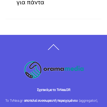
για πάντα
Back
To
Top
Σχετικά με το TvNea.GR
Το TvNea.gr
αποτελεί συσσωρευτή περιεχομένου
(aggregator),