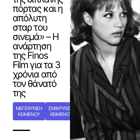
πόρτας και η
απόλυτη
σταρ του
σινεμά» – Η
ανάρτηση
της Finos
Film για τα 3
χρόνια από
τον θάνατό
της
ΜΕΓΕΘΥΝΣΗ
ΣΜΙΚΡΥΝΣΗ
ΚΕΙΜΕΝΟΥ
ΚΕΙΜΕΝΟΥ