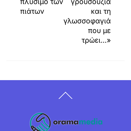
πλύσιμο των
γρουσουζιά
πιάτων
και τη
γλωσσοφαγιά
που με
τρώει…»
Back
To
Top