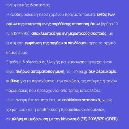
πνευματικής ιδιοκτησίας.
Η αναδημοσίευση περιεχομένου πραγματοποιείται
εντός των
ορίων της επιτρεπόμενης παράθεσης αποσπασμάτων
(άρθρο 19
Ν. 2121/1993),
αποκλειστικά για ενημερωτικούς σκοπούς
, με
αυτόματη
εμφάνιση της πηγής και συνδέσμου
προς το αρχικό
δημοσίευμα.
Επειδή η διαδικασία συλλογής και εμφάνισης περιεχομένου
είναι
πλήρως αυτοματοποιημένη
, το TvNea.gr
δεν φέρει καμία
ευθύνη
για το περιεχόμενο, την ακρίβεια, τις απόψεις ή τυχόν
παραβιάσεις που προέρχονται από τρίτες ιστοσελίδες.
Η επισκεψιμότητα μετριέται με
cookieless στατιστικά
, χωρίς
χρήση cookies ή αποθήκευση προσωπικών δεδομένων,
σε
πλήρη συμμόρφωση με τον Κανονισμό (ΕΕ) 2016/679 (GDPR)
.