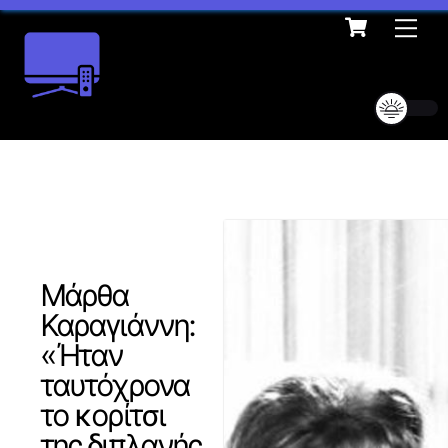
Cart
Skip
Me
to
content
Μάρθα
Καραγιάννη:
«Ήταν
ταυτόχρονα
το κορίτσι
της διπλανής