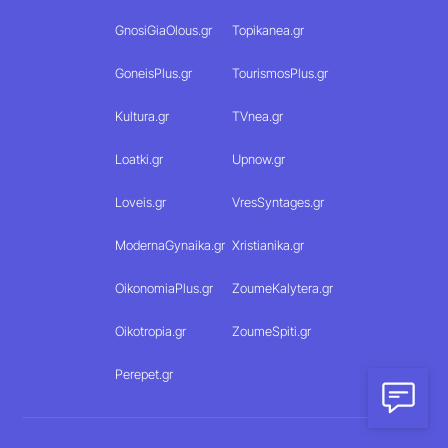
GnosiGiaOlous.gr
Topikanea.gr
GoneisPlus.gr
TourismosPlus.gr
Kultura.gr
TVnea.gr
Loatki.gr
Upnow.gr
Loveis.gr
VresSyntages.gr
ModernaGynaika.gr
Xristianika.gr
OikonomiaPlus.gr
ZoumeKalytera.gr
Oikotropia.gr
ZoumeSpiti.gr
Perepet.gr