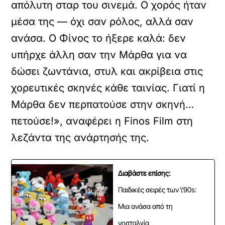
απόλυτη σταρ του σινεμά. Ο χορός ήταν
μέσα της — όχι σαν ρόλος, αλλά σαν
ανάσα. Ο Φίνος το ήξερε καλά: δεν
υπήρχε άλλη σαν την Μάρθα για να
δώσει ζωντάνια, στυλ και ακρίβεια στις
χορευτικές σκηνές κάθε ταινίας. Γιατί η
Μάρθα δεν περπατούσε στην σκηνή…
πετούσε!», αναφέρει η Finos Film στη
λεζάντα της ανάρτησής της.
Διαβάστε επίσης:
Παιδικές σειρές των \'90s:
Μια ανάσα από τη
νοσταλγία