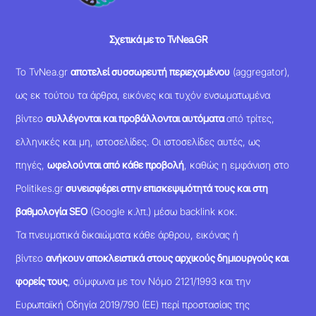
Σχετικά με το TvNea.GR
Το TvNea.gr
αποτελεί συσσωρευτή περιεχομένου
(aggregator),
ως εκ τούτου τα άρθρα, εικόνες και τυχόν ενσωματωμένα
βίντεο
συλλέγονται και προβάλλονται αυτόματα
από τρίτες,
ελληνικές και μη, ιστοσελίδες. Οι ιστοσελίδες αυτές, ως
πηγές,
ωφελούνται από κάθε προβολή
, καθώς η εμφάνιση στο
Politikes.gr
συνεισφέρει στην επισκεψιμότητά τους και στη
βαθμολογία SEO
(Google κ.λπ.) μέσω backlink κοκ.
Τα πνευματικά δικαιώματα κάθε άρθρου, εικόνας ή
βίντεο
ανήκουν αποκλειστικά στους αρχικούς δημιουργούς και
φορείς τους
, σύμφωνα με τον Νόμο 2121/1993 και την
Ευρωπαϊκή Οδηγία 2019/790 (ΕΕ) περί προστασίας της