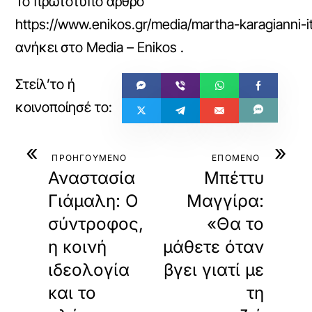
Το πρωτότυπο άρθρο
https://www.enikos.gr/media/martha-karagianni-ita
ανήκει στο
Media – Enikos
.
«
»
ΠΡΟΗΓΟΥΜΕΝΟ
ΕΠΟΜΕΝΟ
Αναστασία
Μπέττυ
Γιάμαλη: Ο
Μαγγίρα:
σύντροφος,
«Θα το
η κοινή
μάθετε όταν
ιδεολογία
βγει γιατί με
και το
τη