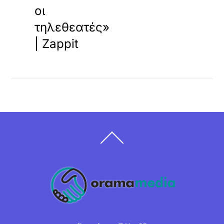
οι
τηλεθεατές»
| Zappit
Back
To
Top