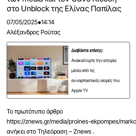
στο Unblock της Ελίνας Παπίλας
07/05/2025
●
14:14
Αλέξανδρος Ρούτας
Διαβάστε επίσης:
Ανακαλύψτε την ιστορία
μέσα από τις
συναρπαστικές σειρές του
Apple TV
Το πρωτότυπο άρθρο
https://znews.gr/media/proines-ekpompes/markos-
ανήκει στο
Τηλεόραση – Znews
.