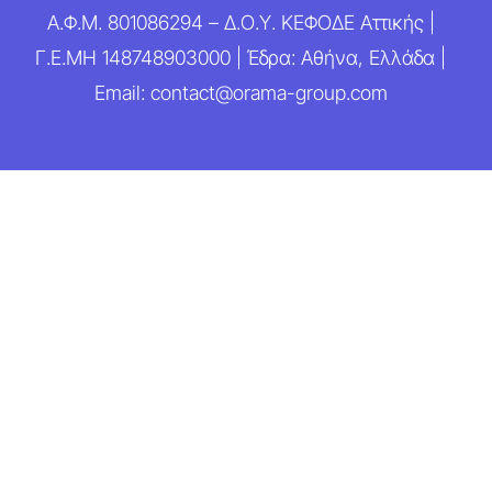
Α.Φ.Μ. 801086294 – Δ.Ο.Υ. ΚΕΦΟΔΕ Αττικής |
Γ.Ε.ΜΗ 148748903000 | Έδρα: Αθήνα, Ελλάδα |
Email: contact@orama-group.com