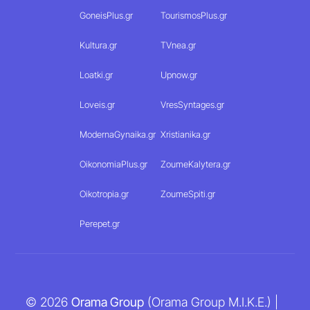
GoneisPlus.gr
TourismosPlus.gr
Kultura.gr
TVnea.gr
Loatki.gr
Upnow.gr
Loveis.gr
VresSyntages.gr
ModernaGynaika.gr
Xristianika.gr
OikonomiaPlus.gr
ZoumeKalytera.gr
Oikotropia.gr
ZoumeSpiti.gr
Perepet.gr
© 2026
Orama Group
(Orama Group Μ.Ι.Κ.Ε.) |