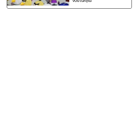
νοσταλγία