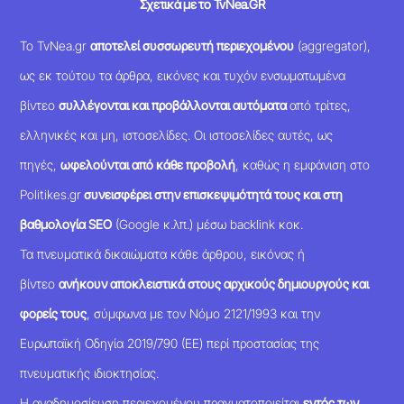
Σχετικά με το TvNea.GR
Το TvNea.gr
αποτελεί συσσωρευτή περιεχομένου
(aggregator),
ως εκ τούτου τα άρθρα, εικόνες και τυχόν ενσωματωμένα
βίντεο
συλλέγονται και προβάλλονται αυτόματα
από τρίτες,
ελληνικές και μη, ιστοσελίδες. Οι ιστοσελίδες αυτές, ως
πηγές,
ωφελούνται από κάθε προβολή
, καθώς η εμφάνιση στο
Politikes.gr
συνεισφέρει στην επισκεψιμότητά τους και στη
βαθμολογία SEO
(Google κ.λπ.) μέσω backlink κοκ.
Τα πνευματικά δικαιώματα κάθε άρθρου, εικόνας ή
βίντεο
ανήκουν αποκλειστικά στους αρχικούς δημιουργούς και
φορείς τους
, σύμφωνα με τον Νόμο 2121/1993 και την
Ευρωπαϊκή Οδηγία 2019/790 (ΕΕ) περί προστασίας της
πνευματικής ιδιοκτησίας.
Η αναδημοσίευση περιεχομένου πραγματοποιείται
εντός των