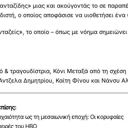
Πανταζίδης» μιας και ακούγοντάς το σε παραπ
διστή, ο οποίος αποφάσισε να υιοθετήσει έν
νταζείς», το οποίο – όπως με νόημα σημειώνει
ιό & τραγουδίστρια, Κόνι Μεταξά από τη σχέση
Άντζελα Δημητρίου, Καίτη Φίνου και Νάνσυ Α
πίσης:
ρχαιότητα ως τη μεσαιωνική εποχή: Οι κορυφαίες
σειρές του HBO