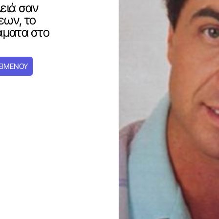
ειά σαν
εων, το
άματα στο
ΕΙΜΕΝΟΥ