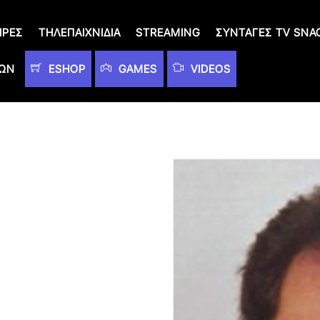
ΙΡΈΣ
ΤΗΛΕΠΑΙΧΝΊΔΙΑ
STREAMING
ΣΥΝΤΑΓΈΣ TV SNA
ΤΩΝ
ESHOP
GAMES
VIDEOS