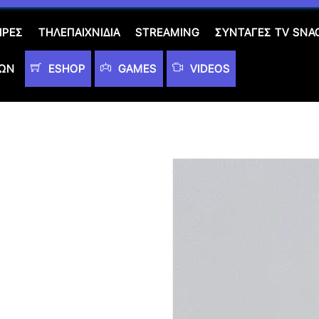
ΙΡΈΣ
ΤΗΛΕΠΑΙΧΝΊΔΙΑ
STREAMING
ΣΥΝΤΑΓΈΣ TV SNA
ΤΩΝ
ESHOP
GAMES
VIDEOS