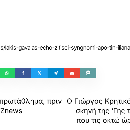
/lakis-gavalas-echo-zitisei-syngnomi-apo-tin-ilian
 πρωτάθλημα, πριν
Ο Γιώργος Κρητικό
– Znews
σκηνή της ‘Γης 
που τις οκτώ ώ