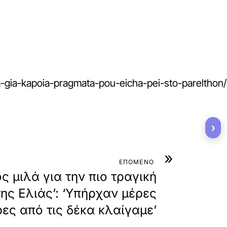
a-gia-kapoia-pragmata-pou-eicha-pei-sto-parelthon/
›
»
ΕΠΟΜΕΝΟ
ς μιλά για την πιο τραγική
της Ελιάς’: ‘Υπήρχαν μέρες
ρες από τις δέκα κλαίγαμε’