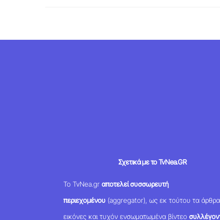
Σχετικά με το TvNea.GR
Το TvNea.gr
αποτελεί συσσωρευτή
περιεχομένου
(aggregator), ως εκ τούτου τα άρθρα
εικόνες και τυχόν ενσωματωμένα βίντεο
συλλέγοντ