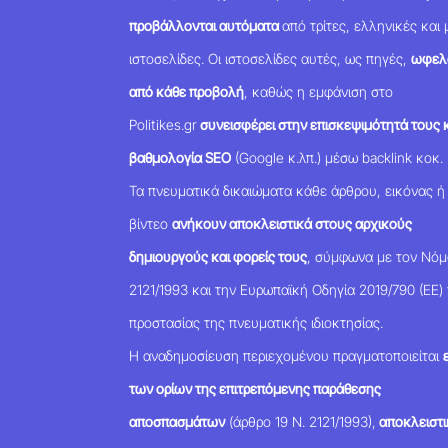
προβάλλονται αυτόματα
από τρίτες, ελληνικές και 
ιστοσελίδες. Οι ιστοσελίδες αυτές, ως πηγές,
ωφελ
από κάθε προβολή
, καθώς η εμφάνιση στο
Politikes.gr
συνεισφέρει στην επισκεψιμότητά τους κ
βαθμολογία SEO
(Google κ.λπ.) μέσω backlink κοκ.
Τα πνευματικά δικαιώματα κάθε άρθρου, εικόνας ή
βίντεο
ανήκουν αποκλειστικά στους αρχικούς
δημιουργούς και φορείς τους
, σύμφωνα με τον Νό
2121/1993 και την Ευρωπαϊκή Οδηγία 2019/790 (ΕΕ) 
προστασίας της πνευματικής ιδιοκτησίας.
Η αναδημοσίευση περιεχομένου πραγματοποιείται
των ορίων της επιτρεπόμενης παράθεσης
αποσπασμάτων
(άρθρο 19 Ν. 2121/1993),
αποκλειστι