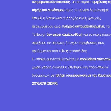
ενημερωτικούς σκοπούς
, με αυτόματη
εμφάνιση τ
πηγής και συνδέσμου
προς το αρχικό δημοσίευμα.
Επειδή η διαδικασία συλλογής και εμφάνισης
περιεχομένου είναι
πλήρως αυτοματοποιημένη
, το
TvNea.gr
δεν φέρει καμία ευθύνη
για το περιεχόμεν
ακρίβεια, τις απόψεις ή τυχόν παραβιάσεις που
προέρχονται από τρίτες ιστοσελίδες.
Η επισκεψιμότητα μετριέται με
cookieless στατιστικ
χωρίς χρήση cookies ή αποθήκευση προσωπικών
δεδομένων, σε
πλήρη συμμόρφωση με τον Κανονισμ
2016/679 (GDPR)
.