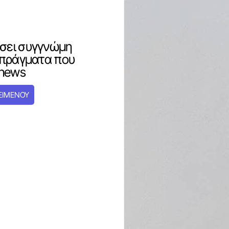
σει συγγνώμη
 πράγματα που
Znews
ΕΙΜΕΝΟΥ