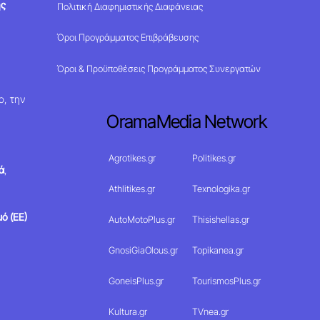
ης
Πολιτική Διαφημιστικής Διαφάνειας
Όροι Προγράμματος Επιβράβευσης
Όροι & Προϋποθέσεις Προγράμματος Συνεργατών
ο, την
OramaMedia Network
Agrotikes.gr
Politikes.gr
ά
,
Athlitikes.gr
Texnologika.gr
ό (ΕΕ)
AutoMotoPlus.gr
Thisishellas.gr
GnosiGiaOlous.gr
Topikanea.gr
GoneisPlus.gr
TourismosPlus.gr
Kultura.gr
TVnea.gr