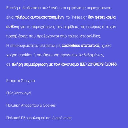
Επειδή η διαδικασία συλλογής και εμφάνισης περιεχομένου
είναι
πλήρως αυτοματοποιημένη
, το TvNea.gr
δεν φέρει καμία
ευθύνη
για το περιεχόμενο, την ακρίβεια, τις απόψεις ή τυχόν
παραβιάσεις που προέρχονται από τρίτες ιστοσελίδες.
Η επισκεψιμότητα μετριέται με
cookieless στατιστικά
, χωρίς
χρήση cookies ή αποθήκευση προσωπικών δεδομένων,
σε
πλήρη συμμόρφωση με τον Κανονισμό (ΕΕ) 2016/679 (GDPR)
.
Εταιρικά Στοιχεία
Πώς λειτουργεί
Πολιτική Απορρήτου & Cookies
Πολιτική Πλουραλισμού και Διαφάνειας