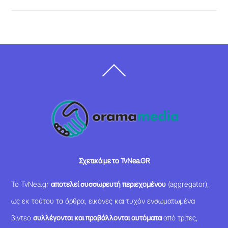
Back
To
Top
Σχετικά με το TvNea.GR
Το TvNea.gr
αποτελεί συσσωρευτή περιεχομένου
(aggregator),
ως εκ τούτου τα άρθρα, εικόνες και τυχόν ενσωματωμένα
βίντεο
συλλέγονται και προβάλλονται αυτόματα
από τρίτες,