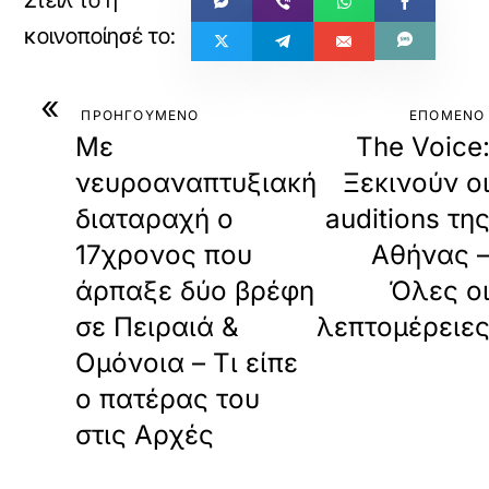
«
ΠΡΟΗΓΟΥΜΕΝΟ
ΕΠΟΜΕΝΟ
Με
The Voice
νευροαναπτυξιακή
Ξεκινούν ο
διαταραχή ο
auditions τη
17χρονος που
Αθήνας 
άρπαξε δύο βρέφη
Όλες ο
σε Πειραιά &
λεπτομέρειε
Ομόνοια – Τι είπε
ο πατέρας του
στις Αρχές