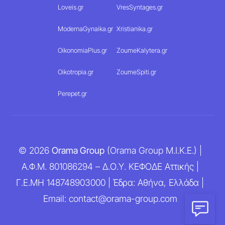
Loveis.gr
VresSyntages.gr
ModernaGynaika.gr
Xristianika.gr
OikonomiaPlus.gr
ZoumeKalytera.gr
Oikotropia.gr
ZoumeSpiti.gr
Perepet.gr
© 2026
Orama Group
(Orama Group Μ.Ι.Κ.Ε.) |
Α.Φ.Μ. 801086294 – Δ.Ο.Υ. ΚΕΦΟΔΕ Αττικής |
Γ.Ε.ΜΗ 148748903000 | Έδρα: Αθήνα, Ελλάδα |
Email: contact@orama-group.com