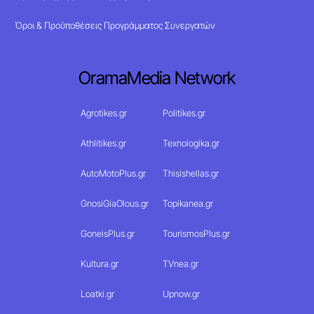
Όροι & Προϋποθέσεις Προγράμματος Συνεργατών
OramaMedia Network
Agrotikes.gr
Politikes.gr
Athlitikes.gr
Texnologika.gr
AutoMotoPlus.gr
Thisishellas.gr
GnosiGiaOlous.gr
Topikanea.gr
GoneisPlus.gr
TourismosPlus.gr
Kultura.gr
TVnea.gr
Loatki.gr
Upnow.gr