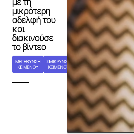
με τη
μικρότερη
αδελφή του
και
διακινούσε
το βίντεο
ΜΕΓΕΘΥΝΣΗ
ΣΜΙΚΡΥΝΣΗ
ΚΕΙΜΕΝΟΥ
ΚΕΙΜΕΝΟΥ