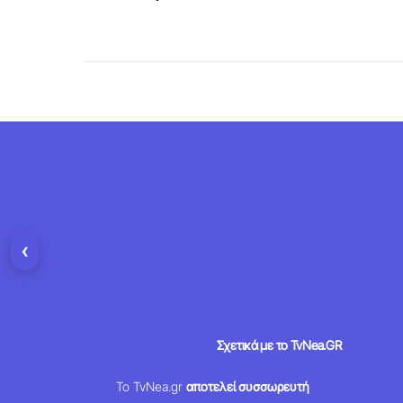
‹
Σχετικά με το TvNea.GR
Το TvNea.gr
αποτελεί συσσωρευτή