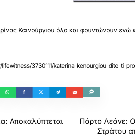
ρίνας Καινούργιου όλο και φουντώνουν ενώ κα
/lifewitness/3730111/katerina-kenourgiou-dite-ti-pro
ια: Αποκαλύπτεται
Πόρτο Λεόνε: 
Στράτου α