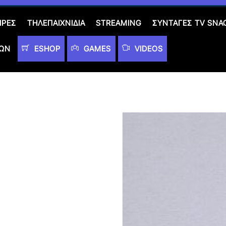
ΙΡΈΣ
ΤΗΛΕΠΑΙΧΝΊΔΙΑ
STREAMING
ΣΥΝΤΑΓΈΣ TV SNA
ΤΩΝ
ESHOP
GAMES
VIDEOS