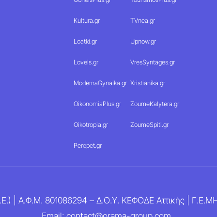
Kultura.gr
TVnea.gr
Loatki.gr
Upnow.gr
Loveis.gr
VresSyntages.gr
ModernaGynaika.gr
Xristianika.gr
OikonomiaPlus.gr
ZoumeKalytera.gr
Oikotropia.gr
ZoumeSpiti.gr
Perepet.gr
Ε.) | Α.Φ.Μ. 801086294 – Δ.Ο.Υ. ΚΕΦΟΔΕ Αττικής | Γ.Ε.
Email: contact@orama-group.com