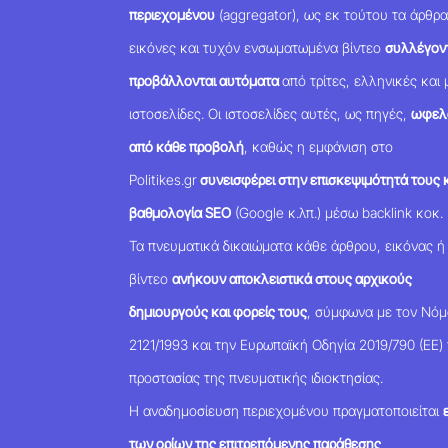
περιεχομένου
(aggregator), ως εκ τούτου τα άρθρα
εικόνες και τυχόν ενσωματωμένα βίντεο
συλλέγοντ
προβάλλονται αυτόματα
από τρίτες, ελληνικές και 
ιστοσελίδες. Οι ιστοσελίδες αυτές, ως πηγές,
ωφελ
από κάθε προβολή
, καθώς η εμφάνιση στο
Politikes.gr
συνεισφέρει στην επισκεψιμότητά τους κ
βαθμολογία SEO
(Google κ.λπ.) μέσω backlink κοκ.
Τα πνευματικά δικαιώματα κάθε άρθρου, εικόνας ή
βίντεο
ανήκουν αποκλειστικά στους αρχικούς
δημιουργούς και φορείς τους
, σύμφωνα με τον Νό
2121/1993 και την Ευρωπαϊκή Οδηγία 2019/790 (ΕΕ) 
προστασίας της πνευματικής ιδιοκτησίας.
Η αναδημοσίευση περιεχομένου πραγματοποιείται
των ορίων της επιτρεπόμενης παράθεσης