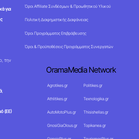
Όροι Affiliate Συνδέσμων & Προωθητικού Υλικού
κά για
ης
Πολιτική Διαφημιστικής Διαφάνειας
Όροι Προγράμματος Επιβράβευσης
Όροι & Προϋποθέσεις Προγράμματος Συνεργατών
ο, την
OramaMedia Network
Agrotikes.gr
Politikes.gr
ά
,
Athlitikes.gr
Texnologika.gr
ό (ΕΕ)
AutoMotoPlus.gr
Thisishellas.gr
GnosiGiaOlous.gr
Topikanea.gr
GoneisPlus.gr
TourismosPlus.gr