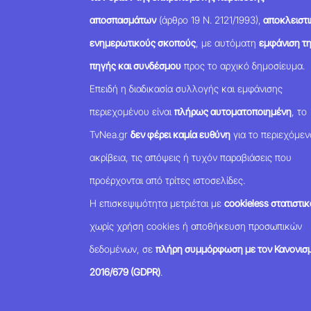
αποσπασμάτων
(άρθρο 19 Ν. 2121/1993),
αποκλειστι
ενημερωτικούς σκοπούς
, με αυτόματη
εμφάνιση τ
πηγής και συνδέσμου
προς το αρχικό δημοσίευμα.
Επειδή η διαδικασία συλλογής και εμφάνισης
περιεχομένου είναι
πλήρως αυτοματοποιημένη
, το
TvNea.gr
δεν φέρει καμία ευθύνη
για το περιεχόμεν
ακρίβεια, τις απόψεις ή τυχόν παραβιάσεις που
προέρχονται από τρίτες ιστοσελίδες.
Η επισκεψιμότητα μετριέται με
cookieless στατιστικ
χωρίς χρήση cookies ή αποθήκευση προσωπικών
δεδομένων, σε
πλήρη συμμόρφωση με τον Κανονισμ
2016/679 (GDPR)
.