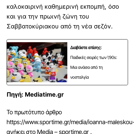
καλοκαιρινή καθημερινή εκπομπή, όσο
και για την πρωινή ζώνη του
Σαββατοκύριακου από τη νέα σεζόν.
Διαβάστε επίσης:
Παιδικές σειρές των \'90s:
Μια ανάσα από τη
νοσταλγία
Πηγή: Mediatime.gr
Το πρωτότυπο άρθρο
https://www.sportime.gr/media/ioanna-maleskou-et
ανήκει στο
Media – sportime.gr
.