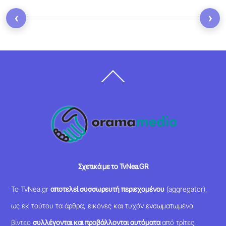
‹
›
Back
To
Top
Σχετικά με το TvNea.GR
Το TvNea.gr
αποτελεί συσσωρευτή περιεχομένου
(aggregator),
ως εκ τούτου τα άρθρα, εικόνες και τυχόν ενσωματωμένα
βίντεο
συλλέγονται και προβάλλονται αυτόματα
από τρίτες,