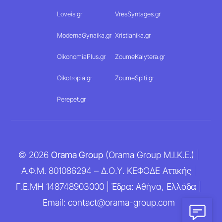
Loveis.gr
VresSyntages.gr
ModernaGynaika.gr
Xristianika.gr
OikonomiaPlus.gr
ZoumeKalytera.gr
Oikotropia.gr
ZoumeSpiti.gr
Perepet.gr
© 2026
Orama Group
(Orama Group Μ.Ι.Κ.Ε.) |
Α.Φ.Μ. 801086294 – Δ.Ο.Υ. ΚΕΦΟΔΕ Αττικής |
Γ.Ε.ΜΗ 148748903000 | Έδρα: Αθήνα, Ελλάδα |
Email: contact@orama-group.com