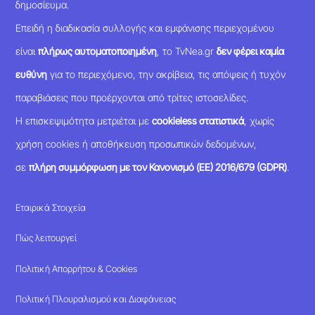
δημοσίευμα.
Επειδή η διαδικασία συλλογής και εμφάνισης περιεχομένου
είναι
πλήρως αυτοματοποιημένη
, το TvNea.gr
δεν φέρει καμία
ευθύνη
για το περιεχόμενο, την ακρίβεια, τις απόψεις ή τυχόν
παραβιάσεις που προέρχονται από τρίτες ιστοσελίδες.
Η επισκεψιμότητα μετριέται με
cookieless στατιστικά
, χωρίς
χρήση cookies ή αποθήκευση προσωπικών δεδομένων,
σε
πλήρη συμμόρφωση με τον Κανονισμό (ΕΕ) 2016/679 (GDPR)
.
Εταιρικά Στοιχεία
Πώς λειτουργεί
Πολιτική Απορρήτου & Cookies
Πολιτική Πλουραλισμού και Διαφάνειας