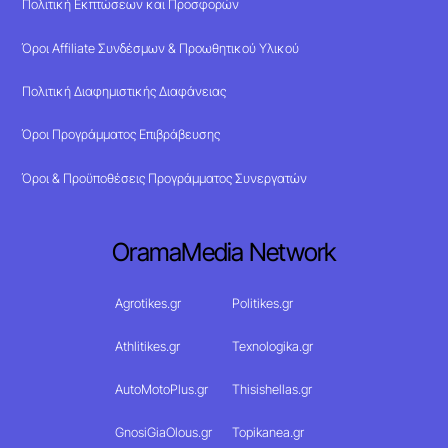
Πολιτική Εκπτώσεων και Προσφορών
Όροι Affiliate Συνδέσμων & Προωθητικού Υλικού
Πολιτική Διαφημιστικής Διαφάνειας
Όροι Προγράμματος Επιβράβευσης
Όροι & Προϋποθέσεις Προγράμματος Συνεργατών
OramaMedia Network
Agrotikes.gr
Politikes.gr
Athlitikes.gr
Texnologika.gr
AutoMotoPlus.gr
Thisishellas.gr
GnosiGiaOlous.gr
Topikanea.gr