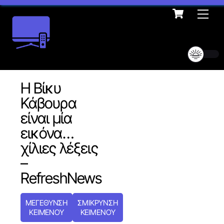
Cart
Skip
Me
to
content
Η Βίκυ
Κάβουρα
είναι μία
εικόνα…
χίλιες λέξεις
–
RefreshNews
ΜΕΓΕΘΥΝΣΗ
ΣΜΙΚΡΥΝΣΗ
ΚΕΙΜΕΝΟΥ
ΚΕΙΜΕΝΟΥ