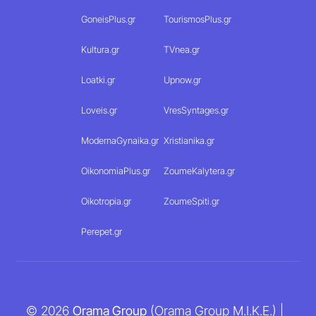
GoneisPlus.gr
TourismosPlus.gr
Kultura.gr
TVnea.gr
Loatki.gr
Upnow.gr
Loveis.gr
VresSyntages.gr
ModernaGynaika.gr
Xristianika.gr
OikonomiaPlus.gr
ZoumeKalytera.gr
Oikotropia.gr
ZoumeSpiti.gr
Perepet.gr
© 2026
Orama Group
(Orama Group Μ.Ι.Κ.Ε.) |