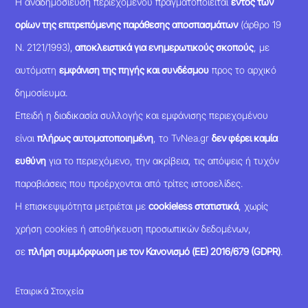
Η αναδημοσίευση περιεχομένου πραγματοποιείται
εντός των
ορίων της επιτρεπόμενης παράθεσης αποσπασμάτων
(άρθρο 19
Ν. 2121/1993),
αποκλειστικά για ενημερωτικούς σκοπούς
, με
αυτόματη
εμφάνιση της πηγής και συνδέσμου
προς το αρχικό
δημοσίευμα.
Επειδή η διαδικασία συλλογής και εμφάνισης περιεχομένου
είναι
πλήρως αυτοματοποιημένη
, το TvNea.gr
δεν φέρει καμία
ευθύνη
για το περιεχόμενο, την ακρίβεια, τις απόψεις ή τυχόν
παραβιάσεις που προέρχονται από τρίτες ιστοσελίδες.
Η επισκεψιμότητα μετριέται με
cookieless στατιστικά
, χωρίς
χρήση cookies ή αποθήκευση προσωπικών δεδομένων,
σε
πλήρη συμμόρφωση με τον Κανονισμό (ΕΕ) 2016/679 (GDPR)
.
Εταιρικά Στοιχεία