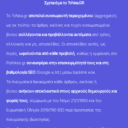
Σχετικά με το TvNea.GR
Το TvNea.gr
αποτελεί συσσωρευτή περιεχομένου
(aggregator),
ως εκ τούτου τα άρθρα, εικόνες και τυχόν ενσωματωμένα
βίντεο
συλλέγονται και προβάλλονται αυτόματα
από τρίτες,
ελληνικές και μη, ιστοσελίδες. Οι ιστοσελίδες αυτές, ως
πηγές,
ωφελούνται από κάθε προβολή
, καθώς η εμφάνιση στο
Politikes.gr
συνεισφέρει στην επισκεψιμότητά τους και στη
βαθμολογία SEO
(Google κ.λπ.) μέσω backlink κοκ.
Τα πνευματικά δικαιώματα κάθε άρθρου, εικόνας ή
βίντεο
ανήκουν αποκλειστικά στους αρχικούς δημιουργούς και
φορείς τους
, σύμφωνα με τον Νόμο 2121/1993 και την
Ευρωπαϊκή Οδηγία 2019/790 (ΕΕ) περί προστασίας της
πνευματικής ιδιοκτησίας.