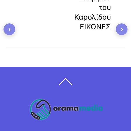
του
Καρσλίδου
ΕΙΚΟΝΕΣ
‹
›
Back
To
Top