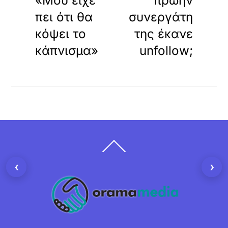
«Μου είχε
πρώην
πει ότι θα
συνεργάτη
κόψει το
της έκανε
κάπνισμα»
unfollow;
Back
To
Top
‹
›