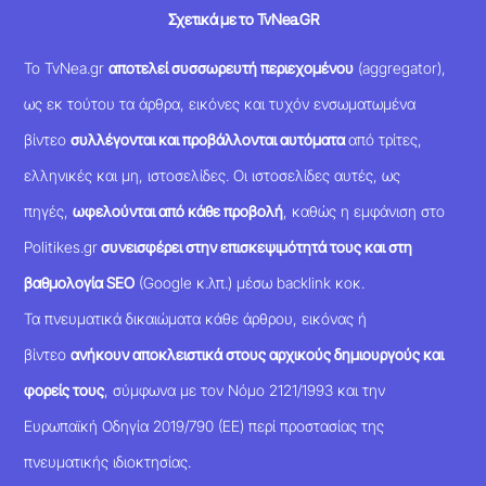
Σχετικά με το TvNea.GR
Το TvNea.gr
αποτελεί συσσωρευτή περιεχομένου
(aggregator),
ως εκ τούτου τα άρθρα, εικόνες και τυχόν ενσωματωμένα
βίντεο
συλλέγονται και προβάλλονται αυτόματα
από τρίτες,
ελληνικές και μη, ιστοσελίδες. Οι ιστοσελίδες αυτές, ως
πηγές,
ωφελούνται από κάθε προβολή
, καθώς η εμφάνιση στο
Politikes.gr
συνεισφέρει στην επισκεψιμότητά τους και στη
βαθμολογία SEO
(Google κ.λπ.) μέσω backlink κοκ.
Τα πνευματικά δικαιώματα κάθε άρθρου, εικόνας ή
βίντεο
ανήκουν αποκλειστικά στους αρχικούς δημιουργούς και
φορείς τους
, σύμφωνα με τον Νόμο 2121/1993 και την
Ευρωπαϊκή Οδηγία 2019/790 (ΕΕ) περί προστασίας της
πνευματικής ιδιοκτησίας.