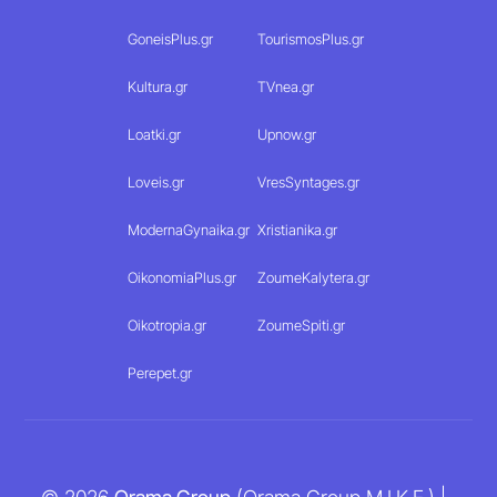
GoneisPlus.gr
TourismosPlus.gr
Kultura.gr
TVnea.gr
Loatki.gr
Upnow.gr
Loveis.gr
VresSyntages.gr
ModernaGynaika.gr
Xristianika.gr
OikonomiaPlus.gr
ZoumeKalytera.gr
Oikotropia.gr
ZoumeSpiti.gr
Perepet.gr