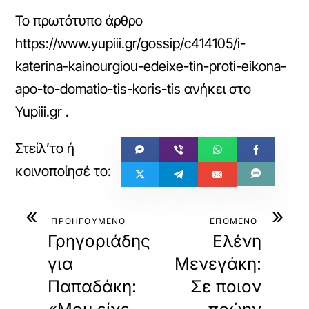
Το πρωτότυπο άρθρο
https://www.yupiii.gr/gossip/c414105/i-
katerina-kainourgiou-edeixe-tin-proti-eikona-
apo-to-domatio-tis-koris-tis
ανήκει στο
Yupiii.gr
.
«
»
ΠΡΟΗΓΟΥΜΕΝΟ
ΕΠΟΜΕΝΟ
Γρηγοριάδης
Ελένη
για
Μενεγάκη:
Παπαδάκη:
Σε ποιον