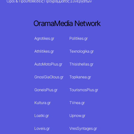
Όροι & Προϋποθέσεις Προγράμματος Συνεργατών
OramaMedia Network
Agrotikes.gr
Politikes.gr
Athlitikes.gr
Texnologika.gr
AutoMotoPlus.gr
Thisishellas.gr
GnosiGiaOlous.gr
Topikanea.gr
GoneisPlus.gr
TourismosPlus.gr
Kultura.gr
TVnea.gr
Loatki.gr
Upnow.gr
Loveis.gr
VresSyntages.gr