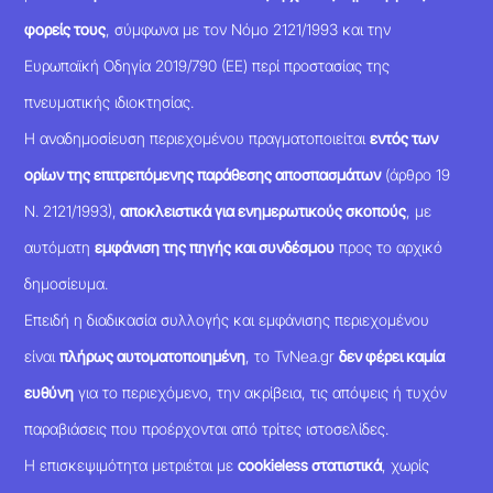
φορείς τους
, σύμφωνα με τον Νόμο 2121/1993 και την
Ευρωπαϊκή Οδηγία 2019/790 (ΕΕ) περί προστασίας της
πνευματικής ιδιοκτησίας.
Η αναδημοσίευση περιεχομένου πραγματοποιείται
εντός των
ορίων της επιτρεπόμενης παράθεσης αποσπασμάτων
(άρθρο 19
Ν. 2121/1993),
αποκλειστικά για ενημερωτικούς σκοπούς
, με
αυτόματη
εμφάνιση της πηγής και συνδέσμου
προς το αρχικό
δημοσίευμα.
Επειδή η διαδικασία συλλογής και εμφάνισης περιεχομένου
είναι
πλήρως αυτοματοποιημένη
, το TvNea.gr
δεν φέρει καμία
ευθύνη
για το περιεχόμενο, την ακρίβεια, τις απόψεις ή τυχόν
παραβιάσεις που προέρχονται από τρίτες ιστοσελίδες.
Η επισκεψιμότητα μετριέται με
cookieless στατιστικά
, χωρίς