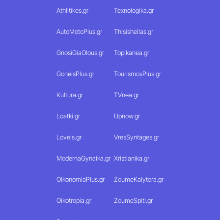
Athlitikes.gr
Texnologika.gr
AutoMotoPlus.gr
Thisishellas.gr
GnosiGiaOlous.gr
Topikanea.gr
GoneisPlus.gr
TourismosPlus.gr
Kultura.gr
TVnea.gr
Loatki.gr
Upnow.gr
Loveis.gr
VresSyntages.gr
ModernaGynaika.gr
Xristianika.gr
OikonomiaPlus.gr
ZoumeKalytera.gr
Oikotropia.gr
ZoumeSpiti.gr