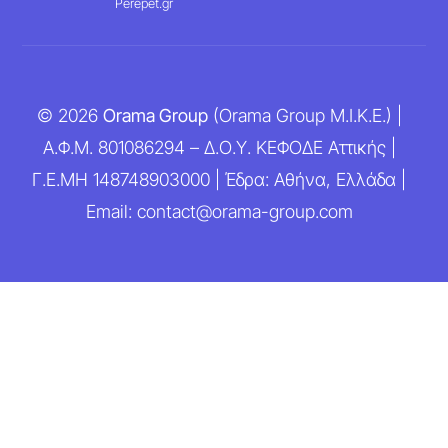
Perepet.gr
© 2026
Orama Group
(Orama Group Μ.Ι.Κ.Ε.) |
Α.Φ.Μ. 801086294 – Δ.Ο.Υ. ΚΕΦΟΔΕ Αττικής |
Γ.Ε.ΜΗ 148748903000 | Έδρα: Αθήνα, Ελλάδα |
Email: contact@orama-group.com