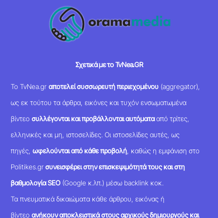
Σχετικά με το TvNea.GR
Το TvNea.gr
αποτελεί συσσωρευτή περιεχομένου
(aggregator),
ως εκ τούτου τα άρθρα, εικόνες και τυχόν ενσωματωμένα
βίντεο
συλλέγονται και προβάλλονται αυτόματα
από τρίτες,
ελληνικές και μη, ιστοσελίδες. Οι ιστοσελίδες αυτές, ως
πηγές,
ωφελούνται από κάθε προβολή
, καθώς η εμφάνιση στο
Politikes.gr
συνεισφέρει στην επισκεψιμότητά τους και στη
βαθμολογία SEO
(Google κ.λπ.) μέσω backlink κοκ.
Τα πνευματικά δικαιώματα κάθε άρθρου, εικόνας ή
βίντεο
ανήκουν αποκλειστικά στους αρχικούς δημιουργούς και