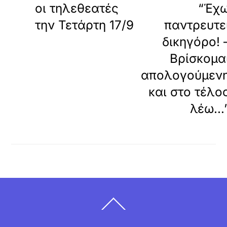
οι τηλεθεατές
“Έχ
την Τετάρτη 17/9
παντρευτε
δικηγόρο! 
Βρίσκομα
απολογούμεν
και στο τέλο
λέω…
Back
To
Top