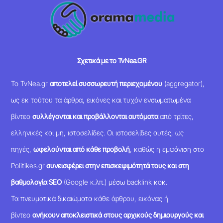
Σχετικά με το TvNea.GR
Το TvNea.gr
αποτελεί συσσωρευτή περιεχομένου
(aggregator),
ως εκ τούτου τα άρθρα, εικόνες και τυχόν ενσωματωμένα
βίντεο
συλλέγονται και προβάλλονται αυτόματα
από τρίτες,
ελληνικές και μη, ιστοσελίδες. Οι ιστοσελίδες αυτές, ως
πηγές,
ωφελούνται από κάθε προβολή
, καθώς η εμφάνιση στο
Politikes.gr
συνεισφέρει στην επισκεψιμότητά τους και στη
βαθμολογία SEO
(Google κ.λπ.) μέσω backlink κοκ.
Τα πνευματικά δικαιώματα κάθε άρθρου, εικόνας ή
βίντεο
ανήκουν αποκλειστικά στους αρχικούς δημιουργούς και