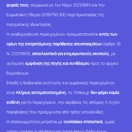
φορείς τους
, σύμφωνα με τον Νόμο 2121/1993 και την
Ευρωπαϊκή Οδηγία 2019/790 (ΕΕ) περί προστασίας της
πνευματικής ιδιοκτησίας.
Η αναδημοσίευση περιεχομένου πραγματοποιείται
εντός των
ορίων της επιτρεπόμενης παράθεσης αποσπασμάτων
(άρθρο 19
Ν. 2121/1993),
αποκλειστικά για ενημερωτικούς σκοπούς
, με
αυτόματη
εμφάνιση της πηγής και συνδέσμου
προς το αρχικό
δημοσίευμα.
Επειδή η διαδικασία συλλογής και εμφάνισης περιεχομένου
είναι
πλήρως αυτοματοποιημένη
, το TvNea.gr
δεν φέρει καμία
ευθύνη
για το περιεχόμενο, την ακρίβεια, τις απόψεις ή τυχόν
παραβιάσεις που προέρχονται από τρίτες ιστοσελίδες.
Η επισκεψιμότητα μετριέται με
cookieless στατιστικά
, χωρίς
χρήση cookies ή αποθήκευση προσωπικών δεδομένων,