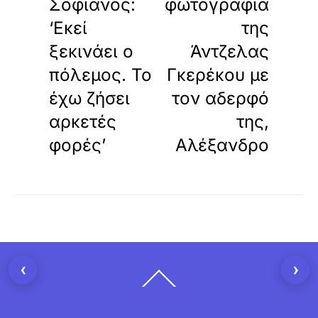
Σοφιανός:
φωτογραφία
‘Εκεί
της
ξεκινάει ο
Άντζελας
πόλεμος. Το
Γκερέκου με
έχω ζήσει
τον αδερφό
αρκετές
της,
φορές’
Αλέξανδρο
‹
›
Back
To
Top