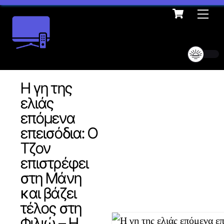
Cart
Skip
Me
to
content
Η γη της
ελιάς
επόμενα
επεισόδια: Ο
Τζον
επιστρέφει
στη Μάνη
και βάζει
τέλος στη
Φιλιώ – Η