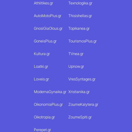
Athlitikes.gr
Texnologika.gr
AutoMotoPlus.gr
Thisishellas.gr
GnosiGiaOlous.gr
Topikanea.gr
GoneisPlus.gr
TourismosPlus.gr
Kultura.gr
TVnea.gr
Loatki.gr
Upnow.gr
Loveis.gr
VresSyntages.gr
ModernaGynaika.gr
Xristianika.gr
OikonomiaPlus.gr
ZoumeKalytera.gr
Oikotropia.gr
ZoumeSpiti.gr
Perepet.gr