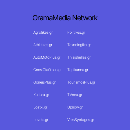
OramaMedia Network
Agrotikes.gr
Politikes.gr
Athlitikes.gr
Texnologika.gr
AutoMotoPlus.gr
Thisishellas.gr
GnosiGiaOlous.gr
Topikanea.gr
GoneisPlus.gr
TourismosPlus.gr
Kultura.gr
TVnea.gr
Loatki.gr
Upnow.gr
Loveis.gr
VresSyntages.gr