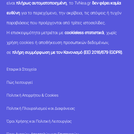
είναι
πλήρως αυτοματοποιημένη
, το TvNea.gr
δεν φέρει καμία
ευθύνη
για το περιεχόμενο, την ακρίβεια, τις απόψεις ή τυχόν
παραβιάσεις που προέρχονται από τρίτες ιστοσελίδες.
Η επισκεψιμότητα μετριέται με
cookieless στατιστικά
, χωρίς
χρήση cookies ή αποθήκευση προσωπικών δεδομένων,
σε
πλήρη συμμόρφωση με τον Κανονισμό (ΕΕ) 2016/679 (GDPR)
.
Εταιρικά Στοιχεία
Πώς λειτουργεί
Πολιτική Απορρήτου & Cookies
Πολιτική Πλουραλισμού και Διαφάνειας
Όροι Χρήσης και Πολιτική Λειτουργίας