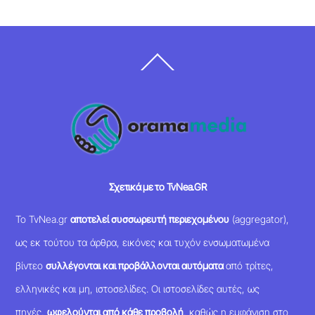
Back
To
Top
Σχετικά με το TvNea.GR
Το TvNea.gr
αποτελεί συσσωρευτή περιεχομένου
(aggregator),
ως εκ τούτου τα άρθρα, εικόνες και τυχόν ενσωματωμένα
βίντεο
συλλέγονται και προβάλλονται αυτόματα
από τρίτες,
ελληνικές και μη, ιστοσελίδες. Οι ιστοσελίδες αυτές, ως
πηγές,
ωφελούνται από κάθε προβολή
, καθώς η εμφάνιση στο