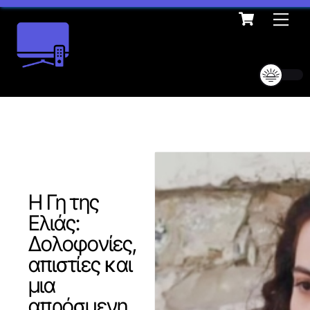
Cart
Skip
Me
to
content
Η Γη της
Ελιάς:
Δολοφονίες,
απιστίες και
μια
απρόσμενη