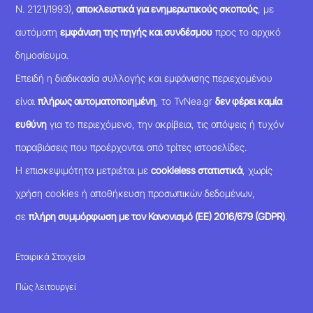
Ν. 2121/1993),
αποκλειστικά για ενημερωτικούς σκοπούς
, με
αυτόματη
εμφάνιση της πηγής και συνδέσμου
προς το αρχικό
δημοσίευμα.
Επειδή η διαδικασία συλλογής και εμφάνισης περιεχομένου
είναι
πλήρως αυτοματοποιημένη
, το TvNea.gr
δεν φέρει καμία
ευθύνη
για το περιεχόμενο, την ακρίβεια, τις απόψεις ή τυχόν
παραβιάσεις που προέρχονται από τρίτες ιστοσελίδες.
Η επισκεψιμότητα μετριέται με
cookieless στατιστικά
, χωρίς
χρήση cookies ή αποθήκευση προσωπικών δεδομένων,
σε
πλήρη συμμόρφωση με τον Κανονισμό (ΕΕ) 2016/679 (GDPR)
.
Εταιρικά Στοιχεία
Πώς λειτουργεί