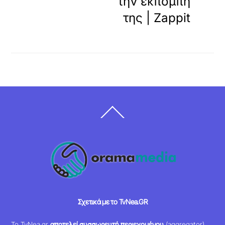
την εκπομπή
της | Zappit
Back
To
Top
Σχετικά με το TvNea.GR
Το TvNea.gr
αποτελεί συσσωρευτή περιεχομένου
(aggregator),