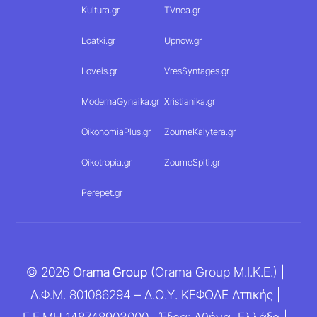
Kultura.gr
TVnea.gr
Loatki.gr
Upnow.gr
Loveis.gr
VresSyntages.gr
ModernaGynaika.gr
Xristianika.gr
OikonomiaPlus.gr
ZoumeKalytera.gr
Oikotropia.gr
ZoumeSpiti.gr
Perepet.gr
© 2026
Orama Group
(Orama Group Μ.Ι.Κ.Ε.) |
Α.Φ.Μ. 801086294 – Δ.Ο.Υ. ΚΕΦΟΔΕ Αττικής |