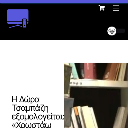
Cart
Skip
Me
to
content
Η Δώρα
Τσαμπάζη
εξομολογείται:
«Χρωστάω