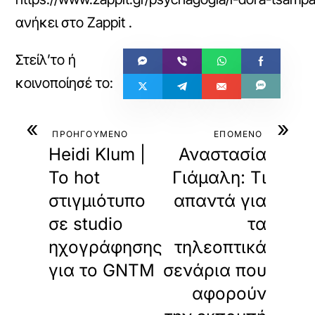
ανήκει στο
Zappit
.
«
»
ΠΡΟΗΓΟΥΜΕΝΟ
ΕΠΟΜΕΝΟ
Heidi Klum |
Αναστασία
Το hot
Γιάμαλη: Τι
στιγμιότυπο
απαντά για
σε studio
τα
ηχογράφησης
τηλεοπτικά
για το GNTΜ
σενάρια που
αφορούν