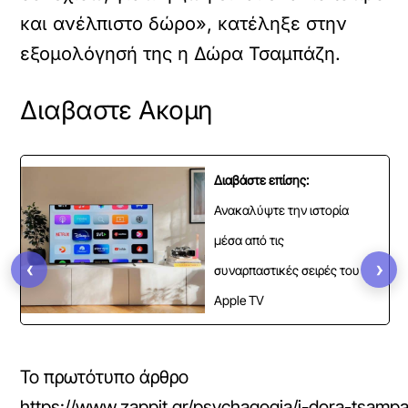
και ανέλπιστο δώρο», κατέληξε στην
εξομολόγησή της η Δώρα Τσαμπάζη.
Διαβαστε Ακομη
Διαβάστε επίσης:
Ανακαλύψτε την ιστορία
μέσα από τις
‹
›
συναρπαστικές σειρές του
Apple TV
Το πρωτότυπο άρθρο
https://www.zappit.gr/psychagogia/i-dora-tsam