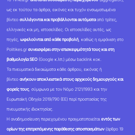
ως εκ τούτου τα άρθρα, εικόνες και τυχόν ενσωματωμένα
βίντεο
συλλέγονται και προβάλλονται αυτόματα
από τρίτες,
ελληνικές και μη, ιστοσελίδες. Οι ιστοσελίδες αυτές, ως
πηγές,
ωφελούνται από κάθε προβολή
, καθώς η εμφάνιση στο
Politikes.gr
συνεισφέρει στην επισκεψιμότητά τους και στη
βαθμολογία SEO
(Google κ.λπ.) μέσω backlink κοκ.
Τα πνευματικά δικαιώματα κάθε άρθρου, εικόνας ή
βίντεο
ανήκουν αποκλειστικά στους αρχικούς δημιουργούς και
φορείς τους
, σύμφωνα με τον Νόμο 2121/1993 και την
Ευρωπαϊκή Οδηγία 2019/790 (ΕΕ) περί προστασίας της
πνευματικής ιδιοκτησίας.
Η αναδημοσίευση περιεχομένου πραγματοποιείται
εντός των
ορίων της επιτρεπόμενης παράθεσης αποσπασμάτων
(άρθρο 19