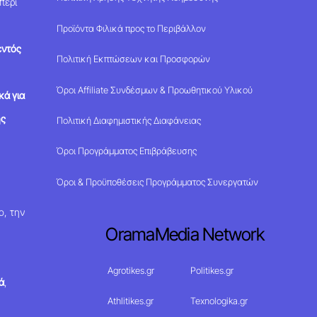
περί
Προϊόντα Φιλικά προς το Περιβάλλον
εντός
Πολιτική Εκπτώσεων και Προσφορών
Όροι Affiliate Συνδέσμων & Προωθητικού Υλικού
κά για
ης
Πολιτική Διαφημιστικής Διαφάνειας
Όροι Προγράμματος Επιβράβευσης
Όροι & Προϋποθέσεις Προγράμματος Συνεργατών
ο, την
OramaMedia Network
Agrotikes.gr
Politikes.gr
ά
,
Athlitikes.gr
Texnologika.gr