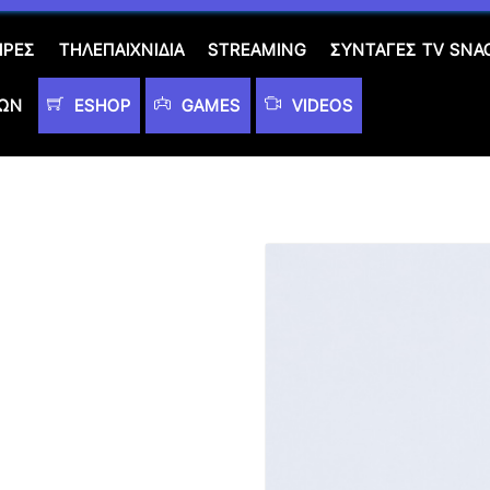
ΙΡΈΣ
ΤΗΛΕΠΑΙΧΝΊΔΙΑ
STREAMING
ΣΥΝΤΑΓΈΣ TV SNA
ΤΩΝ
ESHOP
GAMES
VIDEOS