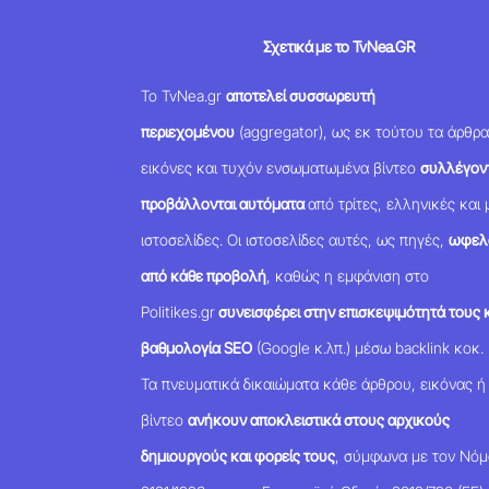
Σχετικά με το TvNea.GR
Το TvNea.gr
αποτελεί συσσωρευτή
περιεχομένου
(aggregator), ως εκ τούτου τα άρθρα
εικόνες και τυχόν ενσωματωμένα βίντεο
συλλέγοντ
προβάλλονται αυτόματα
από τρίτες, ελληνικές και 
ιστοσελίδες. Οι ιστοσελίδες αυτές, ως πηγές,
ωφελ
από κάθε προβολή
, καθώς η εμφάνιση στο
Politikes.gr
συνεισφέρει στην επισκεψιμότητά τους κ
βαθμολογία SEO
(Google κ.λπ.) μέσω backlink κοκ.
Τα πνευματικά δικαιώματα κάθε άρθρου, εικόνας ή
βίντεο
ανήκουν αποκλειστικά στους αρχικούς
δημιουργούς και φορείς τους
, σύμφωνα με τον Νό