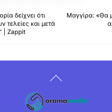
ρία δείχνει ότι
Μαγγίρα: «Θα 
ν τελείες και μετά
α
 | Zappit
Back
To
Top