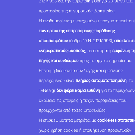
2121/1993 και την Ευρωπαϊκή Οδηγία 2019/790 (ΕΕ) 
προστασίας της πνευματικής ιδιοκτησίας.
Η αναδημοσίευση περιεχομένου πραγματοποιείται
των ορίων της επιτρεπόμενης παράθεσης
αποσπασμάτων
(άρθρο 19 Ν. 2121/1993),
αποκλειστι
ενημερωτικούς σκοπούς
, με αυτόματη
εμφάνιση τ
πηγής και συνδέσμου
προς το αρχικό δημοσίευμα.
Επειδή η διαδικασία συλλογής και εμφάνισης
περιεχομένου είναι
πλήρως αυτοματοποιημένη
, το
TvNea.gr
δεν φέρει καμία ευθύνη
για το περιεχόμεν
ακρίβεια, τις απόψεις ή τυχόν παραβιάσεις που
προέρχονται από τρίτες ιστοσελίδες.
Η επισκεψιμότητα μετριέται με
cookieless στατιστικ
χωρίς χρήση cookies ή αποθήκευση προσωπικών