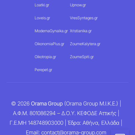
Loatki.gr
Upnow.gr
Loveis.gr
VresSyntages.gr
ModernaGynaika.gr
Xristianika.gr
OikonomiaPlus.gr
ZoumeKalytera.gr
Oikotropia.gr
ZoumeSpiti.gr
Perepet.gr
© 2026
Orama Group
(Orama Group Μ.Ι.Κ.Ε.) |
Α.Φ.Μ. 801086294 – Δ.Ο.Υ. ΚΕΦΟΔΕ Αττικής |
Γ.Ε.ΜΗ 148748903000 | Έδρα: Αθήνα, Ελλάδα |
Email: contact@orama-group.com