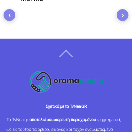
‹
›
Back
To
Top
Σχετικά με το TvNea.GR
Το TvNea.gr
αποτελεί συσσωρευτή περιεχομένου
(aggregator),
ως εκ τούτου τα άρθρα, εικόνες και τυχόν ενσωματωμένα