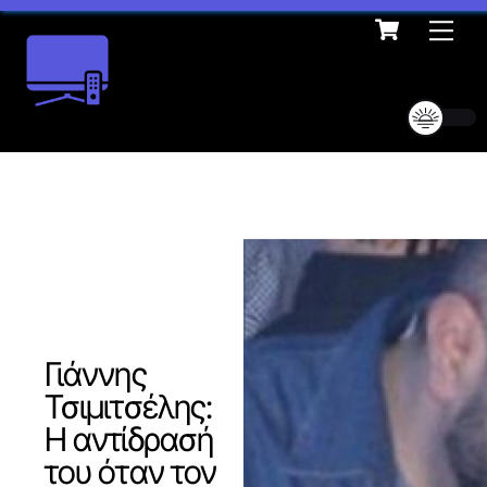
Cart
Skip
Me
to
content
Γιάννης
Τσιμιτσέλης:
Η αντίδρασή
του όταν τον