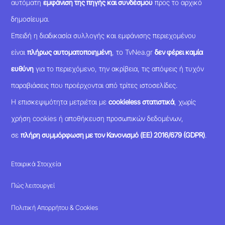
αυτόματη
εμφάνιση της πηγής και συνδέσμου
προς το αρχικό
δημοσίευμα.
Επειδή η διαδικασία συλλογής και εμφάνισης περιεχομένου
είναι
πλήρως αυτοματοποιημένη
, το TvNea.gr
δεν φέρει καμία
ευθύνη
για το περιεχόμενο, την ακρίβεια, τις απόψεις ή τυχόν
παραβιάσεις που προέρχονται από τρίτες ιστοσελίδες.
Η επισκεψιμότητα μετριέται με
cookieless στατιστικά
, χωρίς
χρήση cookies ή αποθήκευση προσωπικών δεδομένων,
σε
πλήρη συμμόρφωση με τον Κανονισμό (ΕΕ) 2016/679 (GDPR)
.
Εταιρικά Στοιχεία
Πώς λειτουργεί
Πολιτική Απορρήτου & Cookies