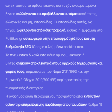
ως εκ τούτου τα άρθρα, εικόνες και τυχόν ενσωματωμένα
βίντεο
συλλέγονται και προβάλλονται αυτόματα
από τρίτες,
ελληνικές και μη, ιστοσελίδες. Οι ιστοσελίδες αυτές, ως
πηγές,
ωφελούνται από κάθε προβολή
, καθώς η εμφάνιση στο
Politikes.gr
συνεισφέρει στην επισκεψιμότητά τους και στη
βαθμολογία SEO
(Google κ.λπ.) μέσω backlink κοκ.
Τα πνευματικά δικαιώματα κάθε άρθρου, εικόνας ή
βίντεο
ανήκουν αποκλειστικά στους αρχικούς δημιουργούς και
φορείς τους
, σύμφωνα με τον Νόμο 2121/1993 και την
Ευρωπαϊκή Οδηγία 2019/790 (ΕΕ) περί προστασίας της
πνευματικής ιδιοκτησίας.
Η αναδημοσίευση περιεχομένου πραγματοποιείται
εντός των
ορίων της επιτρεπόμενης παράθεσης αποσπασμάτων
(άρθρο 19