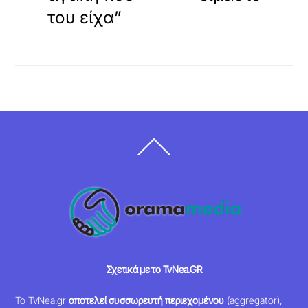
του είχα”
Back
To
Top
Σχετικά με το TvNea.GR
Το TvNea.gr
αποτελεί συσσωρευτή περιεχομένου
(aggregator),