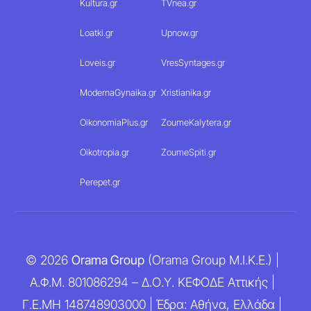
Kultura.gr
TVnea.gr
Loatki.gr
Upnow.gr
Loveis.gr
VresSyntages.gr
ModernaGynaika.gr
Xristianika.gr
OikonomiaPlus.gr
ZoumeKalytera.gr
Oikotropia.gr
ZoumeSpiti.gr
Perepet.gr
© 2026
Orama Group
(Orama Group Μ.Ι.Κ.Ε.) |
Α.Φ.Μ. 801086294 – Δ.Ο.Υ. ΚΕΦΟΔΕ Αττικής |
Γ.Ε.ΜΗ 148748903000 | Έδρα: Αθήνα, Ελλάδα |