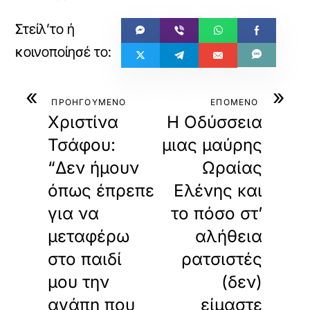
«
»
ΠΡΟΗΓΟΥΜΕΝΟ
ΕΠΟΜΕΝΟ
Χριστίνα
Η Οδύσσεια
Τσάφου:
μιας μαύρης
“Δεν ήμουν
Ωραίας
όπως έπρεπε
Ελένης και
για να
το πόσο στ’
μεταφέρω
αλήθεια
στο παιδί
ρατσιστές
μου την
(δεν)
αγάπη που
είμαστε