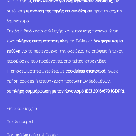
Ν. 2121/1993),
αποκλειστικά για ενημερωτικούς σκοπούς
, με
αυτόματη
εμφάνιση της πηγής και συνδέσμου
προς το αρχικό
δημοσίευμα.
Επειδή η διαδικασία συλλογής και εμφάνισης περιεχομένου
είναι
πλήρως αυτοματοποιημένη
, το TvNea.gr
δεν φέρει καμία
ευθύνη
για το περιεχόμενο, την ακρίβεια, τις απόψεις ή τυχόν
παραβιάσεις που προέρχονται από τρίτες ιστοσελίδες.
Η επισκεψιμότητα μετριέται με
cookieless στατιστικά
, χωρίς
χρήση cookies ή αποθήκευση προσωπικών δεδομένων,
σε
πλήρη συμμόρφωση με τον Κανονισμό (ΕΕ) 2016/679 (GDPR)
.
Εταιρικά Στοιχεία
Πώς λειτουργεί
Πολιτική Απορρήτου & Cookies