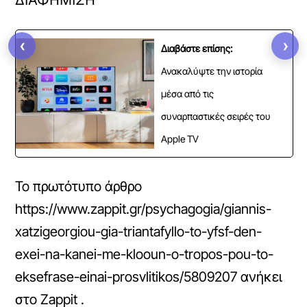
ΔΙΑΦΗΜΙΣΗ
‹
›
Διαβάστε επίσης:
Ανακαλύψτε την ιστορία
μέσα από τις
συναρπαστικές σειρές του
Apple TV
Το πρωτότυπο άρθρο
https://www.zappit.gr/psychagogia/giannis-
xatzigeorgiou-gia-triantafyllo-to-yfsf-den-
exei-na-kanei-me-klooun-o-tropos-pou-to-
eksefrase-einai-prosvlitikos/5809207
ανήκει
στο
Zappit
.