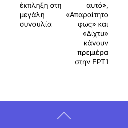
έκπληξη στη
αυτό»,
μεγάλη
«Απαραίτητο
συναυλία
φως» και
«Δίχτυ»
κάνουν
πρεμιέρα
στην ΕΡΤ1
Back
To
Top