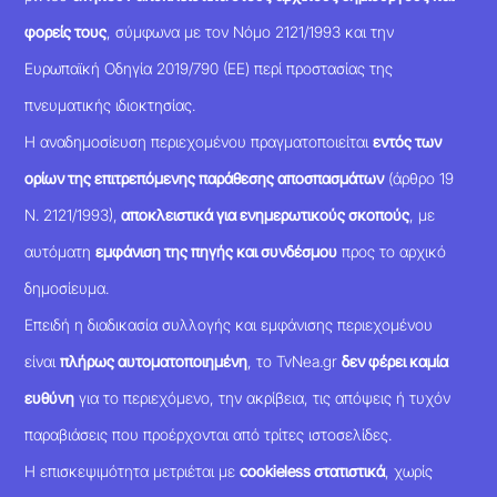
φορείς τους
, σύμφωνα με τον Νόμο 2121/1993 και την
Ευρωπαϊκή Οδηγία 2019/790 (ΕΕ) περί προστασίας της
πνευματικής ιδιοκτησίας.
Η αναδημοσίευση περιεχομένου πραγματοποιείται
εντός των
ορίων της επιτρεπόμενης παράθεσης αποσπασμάτων
(άρθρο 19
Ν. 2121/1993),
αποκλειστικά για ενημερωτικούς σκοπούς
, με
αυτόματη
εμφάνιση της πηγής και συνδέσμου
προς το αρχικό
δημοσίευμα.
Επειδή η διαδικασία συλλογής και εμφάνισης περιεχομένου
είναι
πλήρως αυτοματοποιημένη
, το TvNea.gr
δεν φέρει καμία
ευθύνη
για το περιεχόμενο, την ακρίβεια, τις απόψεις ή τυχόν
παραβιάσεις που προέρχονται από τρίτες ιστοσελίδες.
Η επισκεψιμότητα μετριέται με
cookieless στατιστικά
, χωρίς