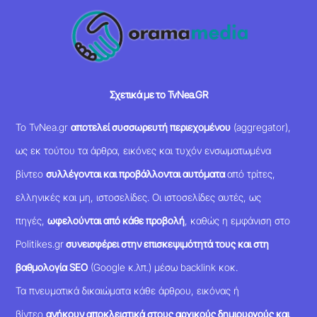
Σχετικά με το TvNea.GR
Το TvNea.gr
αποτελεί συσσωρευτή περιεχομένου
(aggregator),
ως εκ τούτου τα άρθρα, εικόνες και τυχόν ενσωματωμένα
βίντεο
συλλέγονται και προβάλλονται αυτόματα
από τρίτες,
ελληνικές και μη, ιστοσελίδες. Οι ιστοσελίδες αυτές, ως
πηγές,
ωφελούνται από κάθε προβολή
, καθώς η εμφάνιση στο
Politikes.gr
συνεισφέρει στην επισκεψιμότητά τους και στη
βαθμολογία SEO
(Google κ.λπ.) μέσω backlink κοκ.
Τα πνευματικά δικαιώματα κάθε άρθρου, εικόνας ή
βίντεο
ανήκουν αποκλειστικά στους αρχικούς δημιουργούς και