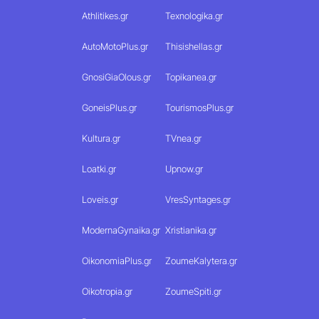
Athlitikes.gr
Texnologika.gr
AutoMotoPlus.gr
Thisishellas.gr
GnosiGiaOlous.gr
Topikanea.gr
GoneisPlus.gr
TourismosPlus.gr
Kultura.gr
TVnea.gr
Loatki.gr
Upnow.gr
Loveis.gr
VresSyntages.gr
ModernaGynaika.gr
Xristianika.gr
OikonomiaPlus.gr
ZoumeKalytera.gr
Oikotropia.gr
ZoumeSpiti.gr