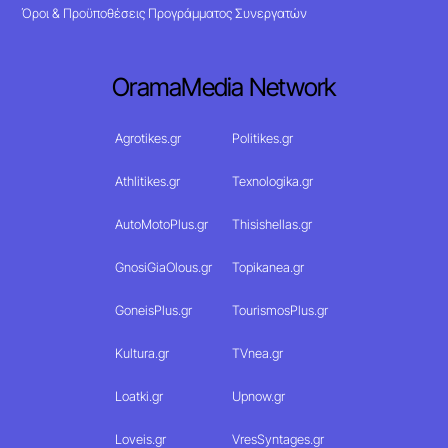
Όροι & Προϋποθέσεις Προγράμματος Συνεργατών
OramaMedia Network
Agrotikes.gr
Politikes.gr
Athlitikes.gr
Texnologika.gr
AutoMotoPlus.gr
Thisishellas.gr
GnosiGiaOlous.gr
Topikanea.gr
GoneisPlus.gr
TourismosPlus.gr
Kultura.gr
TVnea.gr
Loatki.gr
Upnow.gr
Loveis.gr
VresSyntages.gr