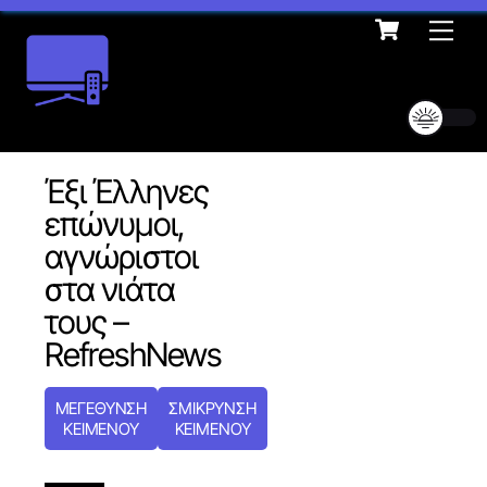
Cart
Skip
Me
to
content
Έξι Έλληνες
επώνυμοι,
αγνώριστοι
στα νιάτα
τους –
RefreshNews
ΜΕΓΕΘΥΝΣΗ
ΣΜΙΚΡΥΝΣΗ
ΚΕΙΜΕΝΟΥ
ΚΕΙΜΕΝΟΥ