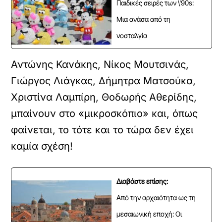
Παιδικές σειρές των \'90s:
Μια ανάσα από τη
νοσταλγία
Αντώνης Κανάκης, Νίκος Μουτσινάς,
Γιώργος Λιάγκας, Δήμητρα Ματσούκα,
Χριστίνα Λαμπίρη, Θοδωρής Αθερίδης,
μπαίνουν στο «μικροσκόπιο» και, όπως
φαίνεται, το τότε και το τώρα δεν έχει
καμία σχέση!
Διαβάστε επίσης:
Από την αρχαιότητα ως τη
μεσαιωνική εποχή: Οι