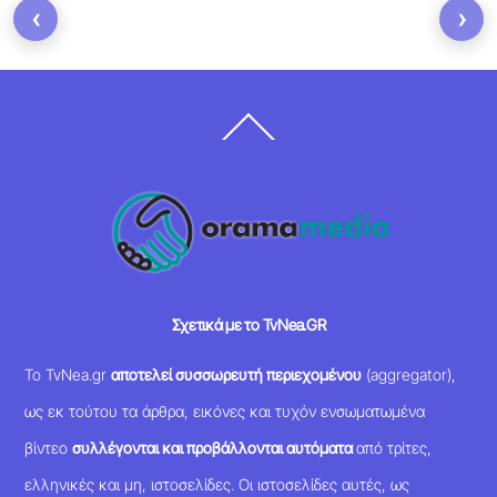
‹
›
Back
To
Top
Σχετικά με το TvNea.GR
Το TvNea.gr
αποτελεί συσσωρευτή περιεχομένου
(aggregator),
ως εκ τούτου τα άρθρα, εικόνες και τυχόν ενσωματωμένα
βίντεο
συλλέγονται και προβάλλονται αυτόματα
από τρίτες,
ελληνικές και μη, ιστοσελίδες. Οι ιστοσελίδες αυτές, ως