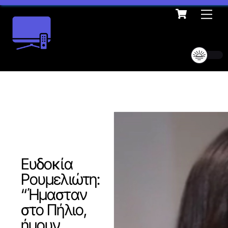
Cart
Skip
Me
to
content
Ευδοκία
Ρουμελιώτη:
“Ήμασταν
στο Πήλιο,
ήμουν