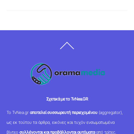
Back
To
Top
Σχετικά με το TvNea.GR
Το TvNea.gr
αποτελεί συσσωρευτή περιεχομένου
(aggregator),
ως εκ τούτου τα άρθρα, εικόνες και τυχόν ενσωματωμένα
βίντεο
συλλέγονται και προβάλλονται αυτόματα
από τρίτες,