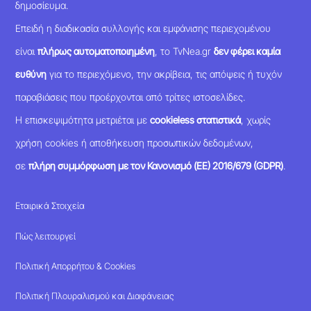
δημοσίευμα.
Επειδή η διαδικασία συλλογής και εμφάνισης περιεχομένου
είναι
πλήρως αυτοματοποιημένη
, το TvNea.gr
δεν φέρει καμία
ευθύνη
για το περιεχόμενο, την ακρίβεια, τις απόψεις ή τυχόν
παραβιάσεις που προέρχονται από τρίτες ιστοσελίδες.
Η επισκεψιμότητα μετριέται με
cookieless στατιστικά
, χωρίς
χρήση cookies ή αποθήκευση προσωπικών δεδομένων,
σε
πλήρη συμμόρφωση με τον Κανονισμό (ΕΕ) 2016/679 (GDPR)
.
Εταιρικά Στοιχεία
Πώς λειτουργεί
Πολιτική Απορρήτου & Cookies
Πολιτική Πλουραλισμού και Διαφάνειας