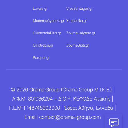
Loveis.gr
VresSyntages.gr
ModernaGynaika.gr
Xristianika.gr
OikonomiaPlus.gr
ZoumeKalytera.gr
Oikotropia.gr
ZoumeSpiti.gr
Perepet.gr
© 2026
Orama Group
(Orama Group Μ.Ι.Κ.Ε.) |
Α.Φ.Μ. 801086294 – Δ.Ο.Υ. ΚΕΦΟΔΕ Αττικής |
Γ.Ε.ΜΗ 148748903000 | Έδρα: Αθήνα, Ελλάδα |
Email: contact@orama-group.com