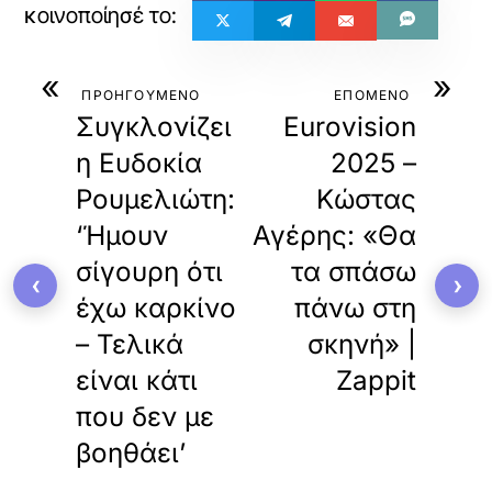
«
»
ΠΡΟΗΓΟΥΜΕΝΟ
ΕΠΟΜΕΝΟ
Συγκλονίζει
Eurovision
η Ευδοκία
2025 –
Ρουμελιώτη:
Κώστας
‘Ήμουν
Αγέρης: «Θα
σίγουρη ότι
τα σπάσω
‹
›
έχω καρκίνο
πάνω στη
– Τελικά
σκηνή» |
είναι κάτι
Zappit
που δεν με
βοηθάει’