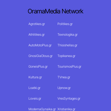
OramaMedia Network
Agrotikes.gr
Politikes.gr
Athlitikes.gr
Texnologika.gr
AutoMotoPlus.gr
Thisishellas.gr
GnosiGiaOlous.gr
Topikanea.gr
GoneisPlus.gr
TourismosPlus.gr
Kultura.gr
TVnea.gr
Loatki.gr
Upnow.gr
Loveis.gr
VresSyntages.gr
ModernaGynaika.gr
Xristianika.gr