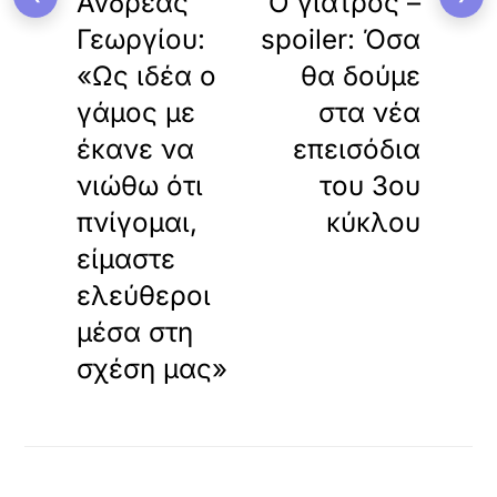
Ανδρέας
Ο γιατρός –
Γεωργίου:
spoiler: Όσα
«Ως ιδέα ο
θα δούμε
γάμος με
στα νέα
έκανε να
επεισόδια
νιώθω ότι
του 3ου
πνίγομαι,
κύκλου
είμαστε
ελεύθεροι
μέσα στη
σχέση μας»