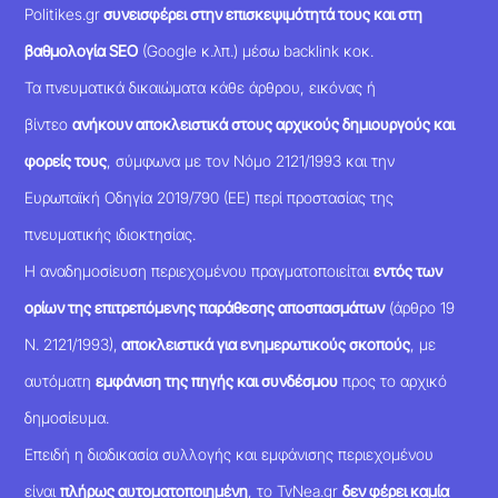
Politikes.gr
συνεισφέρει στην επισκεψιμότητά τους και στη
βαθμολογία SEO
(Google κ.λπ.) μέσω backlink κοκ.
Τα πνευματικά δικαιώματα κάθε άρθρου, εικόνας ή
βίντεο
ανήκουν αποκλειστικά στους αρχικούς δημιουργούς και
φορείς τους
, σύμφωνα με τον Νόμο 2121/1993 και την
Ευρωπαϊκή Οδηγία 2019/790 (ΕΕ) περί προστασίας της
πνευματικής ιδιοκτησίας.
Η αναδημοσίευση περιεχομένου πραγματοποιείται
εντός των
ορίων της επιτρεπόμενης παράθεσης αποσπασμάτων
(άρθρο 19
Ν. 2121/1993),
αποκλειστικά για ενημερωτικούς σκοπούς
, με
αυτόματη
εμφάνιση της πηγής και συνδέσμου
προς το αρχικό
δημοσίευμα.
Επειδή η διαδικασία συλλογής και εμφάνισης περιεχομένου
είναι
πλήρως αυτοματοποιημένη
, το TvNea.gr
δεν φέρει καμία