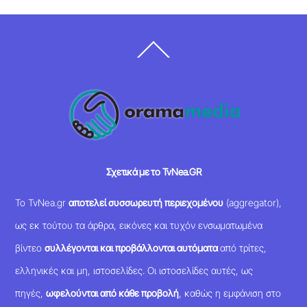
Back
To
Top
Σχετικά με το TvNea.GR
Το TvNea.gr
αποτελεί συσσωρευτή περιεχομένου
(aggregator),
ως εκ τούτου τα άρθρα, εικόνες και τυχόν ενσωματωμένα
βίντεο
συλλέγονται και προβάλλονται αυτόματα
από τρίτες,
ελληνικές και μη, ιστοσελίδες. Οι ιστοσελίδες αυτές, ως
πηγές,
ωφελούνται από κάθε προβολή
, καθώς η εμφάνιση στο