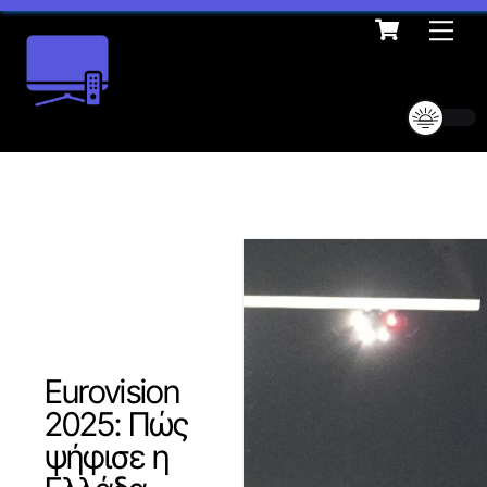
Cart
Skip
Me
to
content
Eurovision
2025: Πώς
ψήφισε η