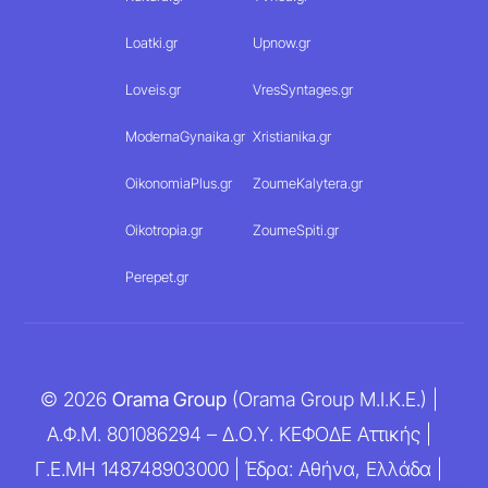
Loatki.gr
Upnow.gr
Loveis.gr
VresSyntages.gr
ModernaGynaika.gr
Xristianika.gr
OikonomiaPlus.gr
ZoumeKalytera.gr
Oikotropia.gr
ZoumeSpiti.gr
Perepet.gr
© 2026
Orama Group
(Orama Group Μ.Ι.Κ.Ε.) |
Α.Φ.Μ. 801086294 – Δ.Ο.Υ. ΚΕΦΟΔΕ Αττικής |
Γ.Ε.ΜΗ 148748903000 | Έδρα: Αθήνα, Ελλάδα |