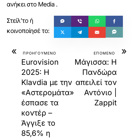
ανήκει στο
Media
.
«
»
ΠΡΟΗΓΟΥΜΕΝΟ
ΕΠΟΜΕΝΟ
Eurovision
Μάγισσα: Η
2025: Η
Πανδώρα
Klavdia με την
απειλεί τον
«Αστερομάτα»
Αντόνιο |
έσπασε τα
Zappit
κοντέρ –
Άγγιξε το
85,6% η