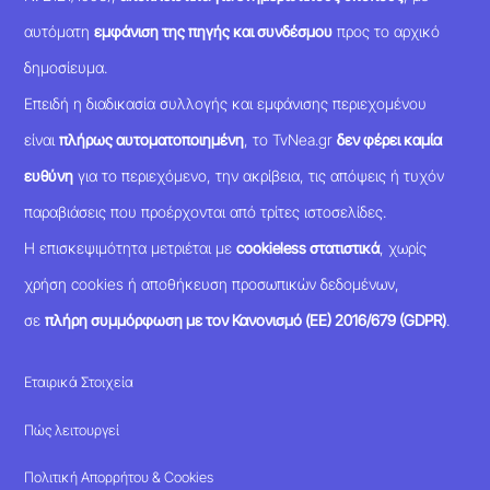
αυτόματη
εμφάνιση της πηγής και συνδέσμου
προς το αρχικό
δημοσίευμα.
Επειδή η διαδικασία συλλογής και εμφάνισης περιεχομένου
είναι
πλήρως αυτοματοποιημένη
, το TvNea.gr
δεν φέρει καμία
ευθύνη
για το περιεχόμενο, την ακρίβεια, τις απόψεις ή τυχόν
παραβιάσεις που προέρχονται από τρίτες ιστοσελίδες.
Η επισκεψιμότητα μετριέται με
cookieless στατιστικά
, χωρίς
χρήση cookies ή αποθήκευση προσωπικών δεδομένων,
σε
πλήρη συμμόρφωση με τον Κανονισμό (ΕΕ) 2016/679 (GDPR)
.
Εταιρικά Στοιχεία
Πώς λειτουργεί
Πολιτική Απορρήτου & Cookies