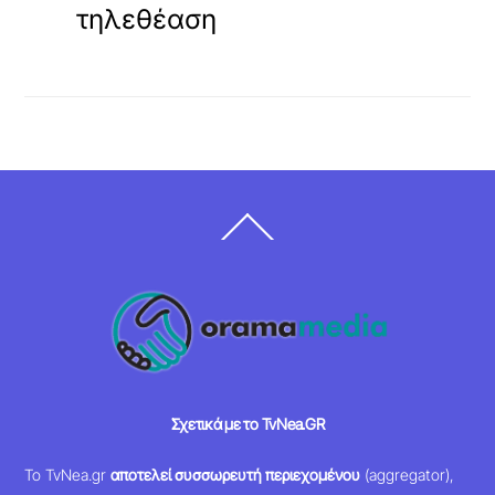
τηλεθέαση
Back
To
Top
Σχετικά με το TvNea.GR
Το TvNea.gr
αποτελεί συσσωρευτή περιεχομένου
(aggregator),