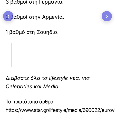
3 βαθμοί στη Γερμανία.
‹
›
2 βαθμοί στην Αρμενία.
1 βαθμό στη Σουηδία.
Διαβάστε όλα τα lifestyle νεα, για
Celebrities και Media.
Το πρωτότυπο άρθρο
https://www.star.gr/lifestyle/media/690022/euro