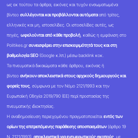
ως εκ τούτου τα άρθρα, εικόνες και τυχόν ενσωματωμένα
βίντεο
συλλέγονται και προβάλλονται αυτόματα
από τρίτες,
ελληνικές και μη, ιστοσελίδες. Οι ιστοσελίδες αυτές, ως
πηγές,
ωφελούνται από κάθε προβολή
, καθώς η εμφάνιση στο
Politikes.gr
συνεισφέρει στην επισκεψιμότητά τους και στη
βαθμολογία SEO
(Google κ.λπ.) μέσω backlink κοκ.
Τα πνευματικά δικαιώματα κάθε άρθρου, εικόνας ή
βίντεο
ανήκουν αποκλειστικά στους αρχικούς δημιουργούς και
φορείς τους
, σύμφωνα με τον Νόμο 2121/1993 και την
Ευρωπαϊκή Οδηγία 2019/790 (ΕΕ) περί προστασίας της
πνευματικής ιδιοκτησίας.
Η αναδημοσίευση περιεχομένου πραγματοποιείται
εντός των
ορίων της επιτρεπόμενης παράθεσης αποσπασμάτων
(άρθρο 19
Ν. 2121/1993),
αποκλειστικά για ενημερωτικούς σκοπούς
, με