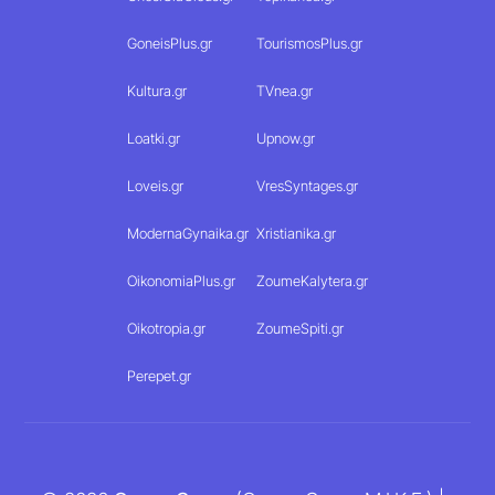
GoneisPlus.gr
TourismosPlus.gr
Kultura.gr
TVnea.gr
Loatki.gr
Upnow.gr
Loveis.gr
VresSyntages.gr
ModernaGynaika.gr
Xristianika.gr
OikonomiaPlus.gr
ZoumeKalytera.gr
Oikotropia.gr
ZoumeSpiti.gr
Perepet.gr