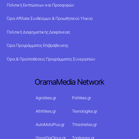
Πολιτική Εκπτώσεων και Προσφορών
Όροι Affiliate Συνδέσμων & Προωθητικού Υλικού
Πολιτική Διαφημιστικής Διαφάνειας
Όροι Προγράμματος Επιβράβευσης
Όροι & Προϋποθέσεις Προγράμματος Συνεργατών
OramaMedia Network
Agrotikes.gr
Politikes.gr
Athlitikes.gr
Texnologika.gr
AutoMotoPlus.gr
Thisishellas.gr
GnosiGiaOlous.gr
Topikanea.gr