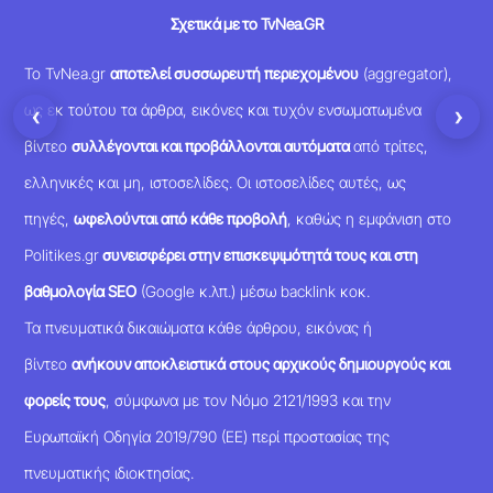
Σχετικά με το TvNea.GR
Το TvNea.gr
αποτελεί συσσωρευτή περιεχομένου
(aggregator),
ως εκ τούτου τα άρθρα, εικόνες και τυχόν ενσωματωμένα
‹
›
βίντεο
συλλέγονται και προβάλλονται αυτόματα
από τρίτες,
ελληνικές και μη, ιστοσελίδες. Οι ιστοσελίδες αυτές, ως
πηγές,
ωφελούνται από κάθε προβολή
, καθώς η εμφάνιση στο
Politikes.gr
συνεισφέρει στην επισκεψιμότητά τους και στη
βαθμολογία SEO
(Google κ.λπ.) μέσω backlink κοκ.
Τα πνευματικά δικαιώματα κάθε άρθρου, εικόνας ή
βίντεο
ανήκουν αποκλειστικά στους αρχικούς δημιουργούς και
φορείς τους
, σύμφωνα με τον Νόμο 2121/1993 και την
Ευρωπαϊκή Οδηγία 2019/790 (ΕΕ) περί προστασίας της
πνευματικής ιδιοκτησίας.