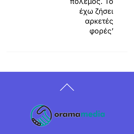
πόλεμος. Το
έχω ζήσει
αρκετές
φορές’
Back
To
Top