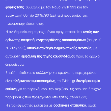
φορείς τους
, σύμφωνα με τον Νόμο 2121/1993 και την
Ευρωπαϊκή Οδηγία 2019/790 (ΕΕ) περί προστασίας της
πνευματικής ιδιοκτησίας.
Η αναδημοσίευση περιεχομένου πραγματοποιείται
εντός των
ορίων της επιτρεπόμενης παράθεσης αποσπασμάτων
(άρθρο 19
Ν. 2121/1993),
αποκλειστικά για ενημερωτικούς σκοπούς
, με
αυτόματη
εμφάνιση της πηγής και συνδέσμου
προς το αρχικό
δημοσίευμα.
Επειδή η διαδικασία συλλογής και εμφάνισης περιεχομένου
είναι
πλήρως αυτοματοποιημένη
, το TvNea.gr
δεν φέρει καμία
ευθύνη
για το περιεχόμενο, την ακρίβεια, τις απόψεις ή τυχόν
παραβιάσεις που προέρχονται από τρίτες ιστοσελίδες.
Η επισκεψιμότητα μετριέται με
cookieless στατιστικά
, χωρίς