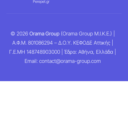
Perepet.gr
© 2026
Orama Group
(Orama Group Μ.Ι.Κ.Ε.) |
Α.Φ.Μ. 801086294 – Δ.Ο.Υ. ΚΕΦΟΔΕ Αττικής |
Γ.Ε.ΜΗ 148748903000 | Έδρα: Αθήνα, Ελλάδα |
Email: contact@orama-group.com