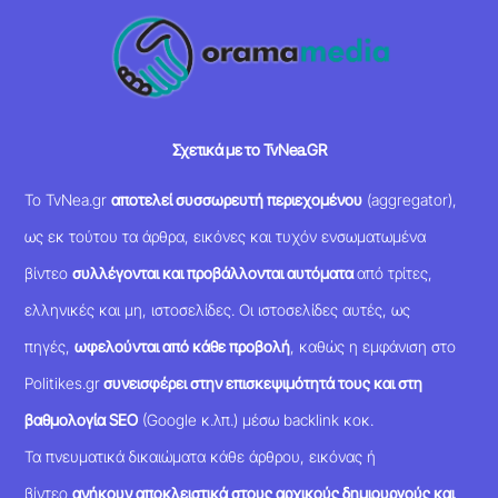
Σχετικά με το TvNea.GR
Το TvNea.gr
αποτελεί συσσωρευτή περιεχομένου
(aggregator),
ως εκ τούτου τα άρθρα, εικόνες και τυχόν ενσωματωμένα
βίντεο
συλλέγονται και προβάλλονται αυτόματα
από τρίτες,
ελληνικές και μη, ιστοσελίδες. Οι ιστοσελίδες αυτές, ως
πηγές,
ωφελούνται από κάθε προβολή
, καθώς η εμφάνιση στο
Politikes.gr
συνεισφέρει στην επισκεψιμότητά τους και στη
βαθμολογία SEO
(Google κ.λπ.) μέσω backlink κοκ.
Τα πνευματικά δικαιώματα κάθε άρθρου, εικόνας ή
βίντεο
ανήκουν αποκλειστικά στους αρχικούς δημιουργούς και