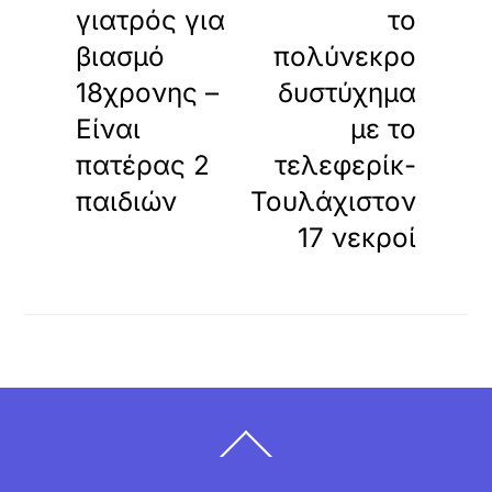
γιατρός για
το
βιασμό
πολύνεκρο
18χρονης –
δυστύχημα
Είναι
με το
πατέρας 2
τελεφερίκ-
παιδιών
Τουλάχιστον
17 νεκροί
Back
To
Top