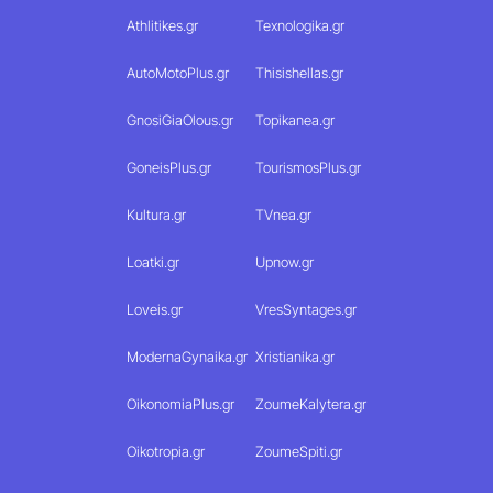
Athlitikes.gr
Texnologika.gr
AutoMotoPlus.gr
Thisishellas.gr
GnosiGiaOlous.gr
Topikanea.gr
GoneisPlus.gr
TourismosPlus.gr
Kultura.gr
TVnea.gr
Loatki.gr
Upnow.gr
Loveis.gr
VresSyntages.gr
ModernaGynaika.gr
Xristianika.gr
OikonomiaPlus.gr
ZoumeKalytera.gr
Oikotropia.gr
ZoumeSpiti.gr