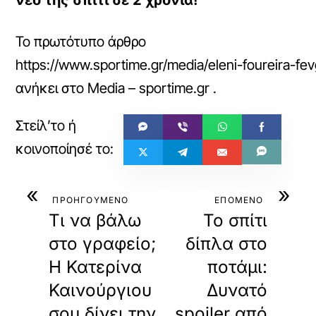
νέο της σπίτι σε 2 χρόνια!
Το πρωτότυπο άρθρο
https://www.sportime.gr/media/eleni-foureira-fev
ανήκει στο
Media – sportime.gr
.
«
»
ΠΡΟΗΓΟΥΜΕΝΟ
ΕΠΟΜΕΝΟ
Τι να βάλω
Το σπίτι
στο γραφείο;
δίπλα στο
Η Κατερίνα
ποτάμι:
Καινούργιου
Δυνατό
σου δίνει την
spoiler από