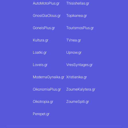
AutoMotoPlus.gr
Thisishellas.gr
GnosiGiaOlous.gr
Topikanea.gr
GoneisPlus.gr
TourismosPlus.gr
Kultura.gr
TVnea.gr
Loatki.gr
Upnow.gr
Loveis.gr
VresSyntages.gr
ModernaGynaika.gr
Xristianika.gr
OikonomiaPlus.gr
ZoumeKalytera.gr
Oikotropia.gr
ZoumeSpiti.gr
Perepet.gr