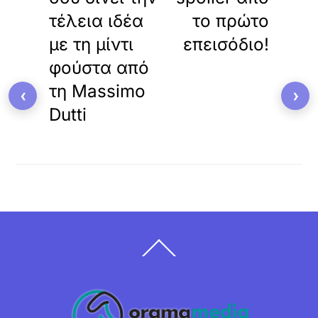
τέλεια ιδέα
το πρώτο
με τη μίντι
επεισόδιο!
φούστα από
τη Massimo
‹
›
Dutti
Back
To
Top