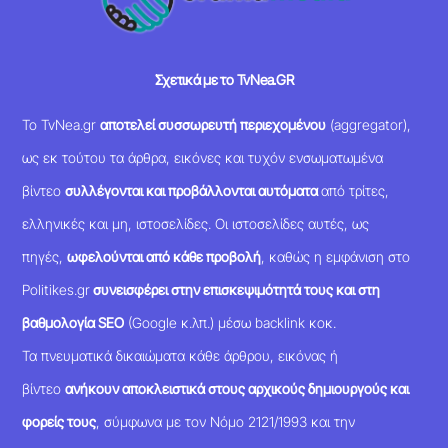
Σχετικά με το TvNea.GR
Το TvNea.gr
αποτελεί συσσωρευτή περιεχομένου
(aggregator),
ως εκ τούτου τα άρθρα, εικόνες και τυχόν ενσωματωμένα
βίντεο
συλλέγονται και προβάλλονται αυτόματα
από τρίτες,
ελληνικές και μη, ιστοσελίδες. Οι ιστοσελίδες αυτές, ως
πηγές,
ωφελούνται από κάθε προβολή
, καθώς η εμφάνιση στο
Politikes.gr
συνεισφέρει στην επισκεψιμότητά τους και στη
βαθμολογία SEO
(Google κ.λπ.) μέσω backlink κοκ.
Τα πνευματικά δικαιώματα κάθε άρθρου, εικόνας ή
βίντεο
ανήκουν αποκλειστικά στους αρχικούς δημιουργούς και
φορείς τους
, σύμφωνα με τον Νόμο 2121/1993 και την