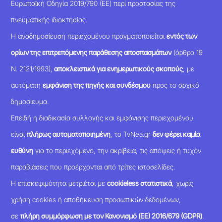
Ευρωπαϊκή Οδηγία 2019/790 (ΕΕ) περί προστασίας της
πνευματικής ιδιοκτησίας.
Η αναδημοσίευση περιεχομένου πραγματοποιείται
εντός των
ορίων της επιτρεπόμενης παράθεσης αποσπασμάτων
(άρθρο 19
Ν. 2121/1993),
αποκλειστικά για ενημερωτικούς σκοπούς
, με
αυτόματη
εμφάνιση της πηγής και συνδέσμου
προς το αρχικό
δημοσίευμα.
Επειδή η διαδικασία συλλογής και εμφάνισης περιεχομένου
είναι
πλήρως αυτοματοποιημένη
, το TvNea.gr
δεν φέρει καμία
ευθύνη
για το περιεχόμενο, την ακρίβεια, τις απόψεις ή τυχόν
παραβιάσεις που προέρχονται από τρίτες ιστοσελίδες.
Η επισκεψιμότητα μετριέται με
cookieless στατιστικά
, χωρίς
χρήση cookies ή αποθήκευση προσωπικών δεδομένων,
σε
πλήρη συμμόρφωση με τον Κανονισμό (ΕΕ) 2016/679 (GDPR)
.