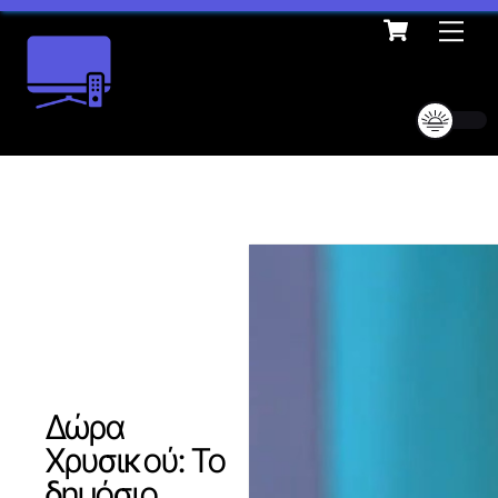
Cart
Skip
Me
to
content
Δώρα
Χρυσικού: Το
δημόσιο