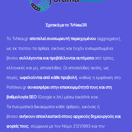
Σχετικά με το TvNea.GR
Το TvNea.gr
αποτελεί συσσωρευτή περιεχομένου
(aggregator),
ως εκ τούτου τα άρθρα, εικόνες και τυχόν ενσωματωμένα
βίντεο
συλλέγονται και προβάλλονται αυτόματα
από τρίτες,
ελληνικές και μη, ιστοσελίδες. Οι ιστοσελίδες αυτές, ως
πηγές,
ωφελούνται από κάθε προβολή
, καθώς η εμφάνιση στο
Politikes.gr
συνεισφέρει στην επισκεψιμότητά τους και στη
βαθμολογία SEO
(Google κ.λπ.) μέσω backlink κοκ.
Τα πνευματικά δικαιώματα κάθε άρθρου, εικόνας ή
βίντεο
ανήκουν αποκλειστικά στους αρχικούς δημιουργούς και
φορείς τους
, σύμφωνα με τον Νόμο 2121/1993 και την