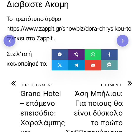
Διαβαστε Ακομη
Το πρωτότυπο άρθρο
https://www.zappit.gr/showbiz/dora-chrysikou-to
ανήκει στο
Zappit
.
‹
›
«
ΠΡΟΗΓΟΥΜΕΝΟ
ΕΠΟΜΕΝΟ
Grand Hotel
Άση Μπήλιου:
– επόμενο
Για ποιους θα
επεισόδιο:
είναι δύσκολο
Χαραλάμπης
το πρώτο