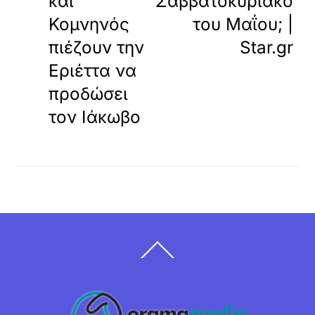
και
Σαββατοκύριακο
Κομνηνός
του Μαΐου; |
πιέζουν την
Star.gr
Εριέττα να
προδώσει
τον Ιάκωβο
Back
To
Top