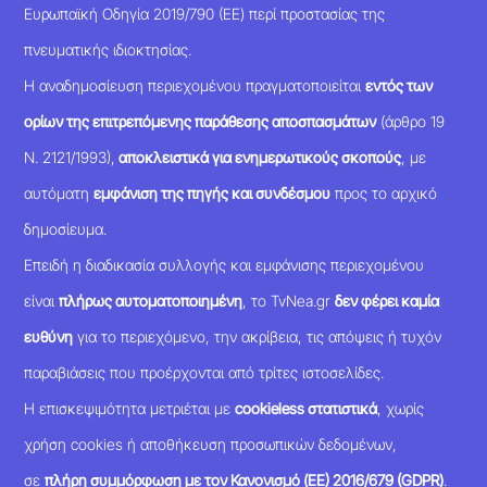
Ευρωπαϊκή Οδηγία 2019/790 (ΕΕ) περί προστασίας της
πνευματικής ιδιοκτησίας.
Η αναδημοσίευση περιεχομένου πραγματοποιείται
εντός των
ορίων της επιτρεπόμενης παράθεσης αποσπασμάτων
(άρθρο 19
Ν. 2121/1993),
αποκλειστικά για ενημερωτικούς σκοπούς
, με
αυτόματη
εμφάνιση της πηγής και συνδέσμου
προς το αρχικό
δημοσίευμα.
Επειδή η διαδικασία συλλογής και εμφάνισης περιεχομένου
είναι
πλήρως αυτοματοποιημένη
, το TvNea.gr
δεν φέρει καμία
ευθύνη
για το περιεχόμενο, την ακρίβεια, τις απόψεις ή τυχόν
παραβιάσεις που προέρχονται από τρίτες ιστοσελίδες.
Η επισκεψιμότητα μετριέται με
cookieless στατιστικά
, χωρίς
χρήση cookies ή αποθήκευση προσωπικών δεδομένων,
σε
πλήρη συμμόρφωση με τον Κανονισμό (ΕΕ) 2016/679 (GDPR)
.