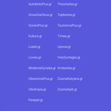
AutoMotoPlus.gr
Thisishellas.gr
GnosiGiaOlous.gr
Topikanea.gr
GoneisPlus.gr
TourismosPlus.gr
Kultura.gr
TVnea.gr
Loatki.gr
Upnow.gr
Loveis.gr
VresSyntages.gr
ModernaGynaika.gr
Xristianika.gr
OikonomiaPlus.gr
ZoumeKalytera.gr
Oikotropia.gr
ZoumeSpiti.gr
Perepet.gr